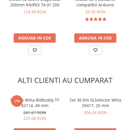
TY 42099:
200mm KNIPEX 74 01 200
compatibil Arduino
129,99 RON
39,99 RON
Material:
Otel de inalta calitate, rezistent la uzura
Vopsea:
UV
Compatibilitate:
Surubelnite si masini de insurubat
standard
ADAUGA IN COS
ADAUGA IN COS
Lungime biti:
49 mm
Dimensiuni:
187 x 24 x 110 mm
Greutate:
0.130 kg
Standarde:
DIN 3126, ISO 1173, Stil E6,3
Ce contine cutia?
ALTI CLIENTI AU CUMPARAT
7x Biti Wiha BitBuddy TY 42117, 49 mm, 1/4":
1x TY-Bit Pozidriv PZ1
5x TY-Bit Pozidriv PZ2
Set biti Wiha BitBuddy TY
Set 30 biti XLSelector Wiha
1x TY-Bit Pozidriv PZ3
-7%
42114, 49 mm
29417, 25 mm
1x Organizator
241,67 RON
306,04 RON
225,08 RON