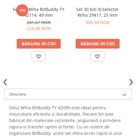
YAHBOOM
Set biti Wiha BitBuddy TY
Set 30 biti XLSelector
Se
-7%
YATO
42114, 49 mm
Wiha 29417, 25 mm
ZUBR
241,67 RON
306,04 RON
225,08 RON
ADAUGA IN COS
ADAUGA IN COS
Descriere
Setul Wiha BitBuddy TY 42099 este ideal pentru
insurubare eficienta si durabilitate. Fiecare bit este
fabricat din materiale rezistente, asigurand o prindere
sigura si transfer optim al fortei. Cu un sistem de
organizare BitBuddy, acest set ofera acces rapid si usor