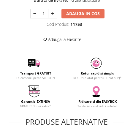
Durata de livrare:
1-2 zile lucratoare
SCHRACK TECHNIK
SAMSUNG
ADAUGA IN COS
SUNKKO
Cod Produs:
11753
SANYO
SUPERFIRE
Adauga la Favorite
SONOFF
TERMOPASTY
TOPDON
TAXNELE
Transport GRATUIT
Retur rapid si simplu
TENPOWER
La comenzi peste 500 RON
In 15 zile atat pentru PF cat si PJ*
VICTOR
VETO PRO PAC
WEICON
Garantie EXTINSA
Ridicare si din EASYBOX
WERA
GRATUIT 3 luni extra*
Tu decizi cand ridici coletul!
WIHA
PRODUSE ALTERNATIVE
WAIT TOOLS
WEEEMAKE