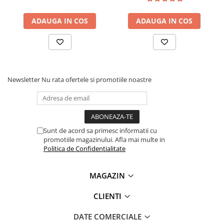
Lanterne
ADAUGA IN COS
ADAUGA IN COS
Lanterne de Cap
Lanterne de Mana
Lampi Solare
Proiectoare LED
Aeroterme
Newsletter
Nu rata ofertele si promotiile noastre
Auto
Roboti de Pornire Auto
Microscoape Biologice
Sunt de acord sa primesc informatii cu
promotiile magazinului. Afla mai multe in
Politica de Confidentialitate
MAGAZIN
CLIENTI
DATE COMERCIALE