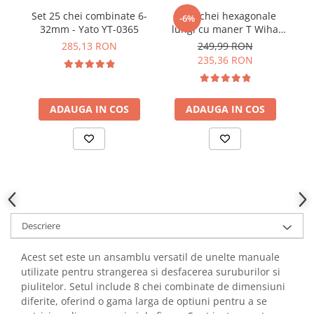
YAHBOOM
Set 25 chei combinate 6-
Set 6 chei hexagonale
Se
Burghie pentru Metal
-6%
YATO
32mm - Yato YT-0365
lungi cu maner T Wiha
TX
Genti pentru Scule si Unelte
45621
pi
ZUBR
285,13 RON
249,99 RON
Electronica
235,36 RON
Unelte pentru Electronica
Aparate de Sudura in Puncte
ADAUGA IN COS
ADAUGA IN COS
Microscoape Digitale
Osciloscoape Digitale
Generatoare de Semnal
Surse de Laborator
Statii de Lipit
Letcon
Accesorii pentru Lipit
Descriere
Surubelnite de Precizie
Acest set este un ansamblu versatil de unelte manuale
Clesti de Precizie
utilizate pentru strangerea si desfacerea suruburilor si
Kituri Electronice
piulitelor. Setul include 8 chei combinate de dimensiuni
Placi de Dezvoltare
diferite, oferind o gama larga de optiuni pentru a se