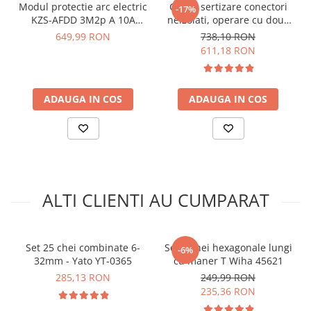
arc electric
Modul protectie arc electric
Cleste sertizare conectori
-17%
Duritate:
42-50 HRC
KZS-AFDD 3M2p A 10A
neizolati, operare cu doua
Descarcatoare de Supratensiune
Dimensiune set:
250 x 150 x 50 mm
B10/0.003 ETI 002173812
maini, 0.5 - 6 mm², Knipex
649,99 RON
738,10 RON
Greutate totala:
0.875kg
Contactoare
97 52 05
611,18 RON
Standard:
ISO 10102
Blocuri de Distributie
Tablouri Electrice
Vezi fisa tehnica
AICI
Accesorii Tablouri Electrice
ADAUGA IN COS
ADAUGA IN COS
Ce contine cutia?
Stabilizatoare de Tensiune
Convertoare de Tensiune
1x Set 8 chei combinate
Banda Izolatoare
Panouri Fotovoltaice
ALTI CLIENTI AU CUMPARAT
Smart Home
Intrerupatoare Smart
Prize Inteligente
Set 25 chei combinate 6-
Set 6 chei hexagonale lungi
-6%
Module Smart Home
32mm - Yato YT-0365
cu maner T Wiha 45621
285,13 RON
249,99 RON
Camere Supraveghere
235,36 RON
Iluminat