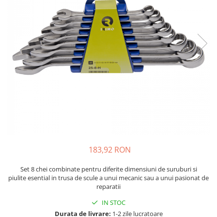
JBC
Termometre
JCD
Camere Termoviziune
JGNE
Sublere
KEYESTUDIO
Micrometre
KNIPEX
Scule si Unelte
KPS
Scule de Mana
LG CHEM
LONGWEI
Clesti de Taiat
MESTEK
Clesti pentru Dezizolat
MICROBIT
Clesti de Sertizare
MURATA
Clesti Multifunctionali
183,92 RON
MOLICEL
Clesti Papagal
MVAVA
Clesti Autoblocanti
Set 8 chei combinate pentru diferite dimensiuni de suruburi si
OPTO-EDU
Menghine
piulite esential in trusa de scule a unui mecanic sau a unui pasionat de
reparatii
PIERGIACOMI
Clesti Electrician 1000V
RASPBERRY PI
Surubelnite Simple
IN STOC
RUKO
Durata de livrare:
1-2 zile lucratoare
Surubelnite Electrician 1000V