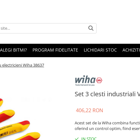
 ALEGI BITMI?
PROGRAM FIDELITATE
LICHIDARI STOC
ACHIZITI
ru electricieni Wiha 38637
Set 3 clesti industrial
406,22 RON
Acest set de la Wiha combina functi
oferind un control optim, fiind esent
IN STOC