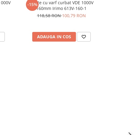
 1000V
Cleste cu varf curbat VDE 1000V
Cleste tip c
-15%
-15%
1
160mm Irimo 613V-160-1
1000V 25
118,58 RON
100,79 RON
123,
ADAUGA IN COS
ADAU