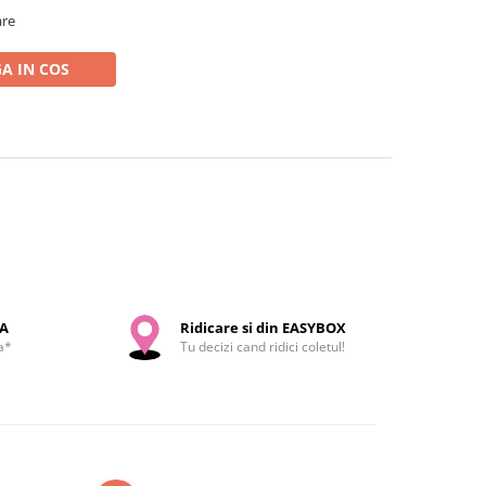
are
A IN COS
SA
Ridicare si din EASYBOX
a*
Tu decizi cand ridici coletul!