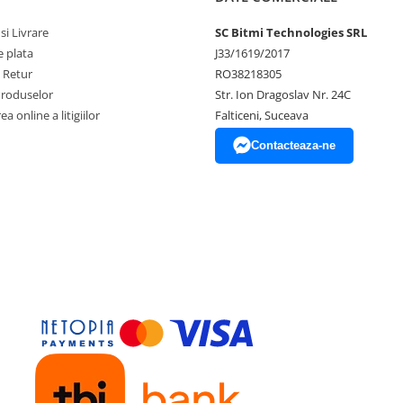
si Livrare
SC Bitmi Technologies SRL
 plata
J33/1619/2017
e Retur
RO38218305
Produselor
Str. Ion Dragoslav Nr. 24C
a online a litigiilor
Falticeni, Suceava
Contacteaza-ne