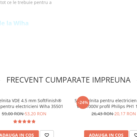
tot ce le trebuie pentru a
 de la Wiha
ar si sporind performanta cu
rticulatiei, pentru transferul
rile de accidente si
rea sau alunecarea,
FRECVENT CUMPARATE IMPREUNA
nfort imbunatatind
uc oboseala si disconfortul
lnita VDE 4.5 mm SoftFinish®
Surubelnita pentru electricieni
eaza lucrari critice reducand
-24%
 pentru electricieni Wiha 35501
VDE 1000V profil Philips PH
 pana la 1.000 V AC,
Irimo 409V-1-150
59,00 RON
53,20 RON
26,43 RON
20,17 RON
ente electrice sub tensiune
DE de la Wiha 38637:
ADAUGA IN COS
ADAUGA IN COS