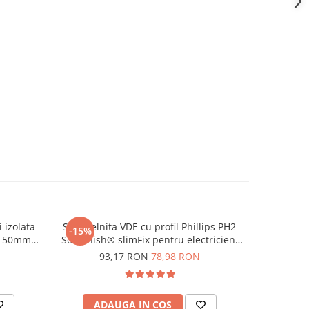
 izolata
Surubelnita VDE cu profil Phillips PH2
Cleste 
-15%
-19%
1 150mm
SoftFinish® slimFix pentru electricieni
elect
Wiha 35394
93,17 RON
78,98 RON
17
ADAUGA IN COS
AD