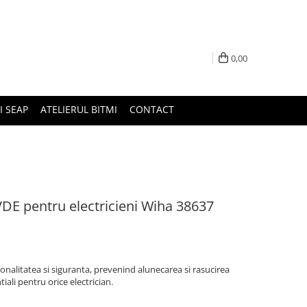
0,00
I SEAP
ATELIERUL BITMI
CONTACT
i VDE pentru electricieni Wiha 38637
onalitatea si siguranta, prevenind alunecarea si rasucirea
iali pentru orice electrician.