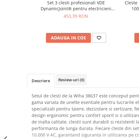
Set 3 clesti profesionali VDE
Cleste 
SCHRACK TECHNIK
Seturi de Surubelnite
DynamicJoint® pentru electricieni
100
SAMSUNG
Cuttere
Wiha 26852
453,39 RON
SUNKKO
Foarfeca Electrician
SANYO
Chei Dinamometrice
SUPERFIRE
ADAUGA IN COS
Chei Fixe
SONOFF
Chei Reglabile
TERMOPASTY
Chei Combinate
TOPDON
Chei Inelare cu Cot
TAXNELE
Rulete
TENPOWER
Nivele cu bula
Review-uri
(0)
Descriere
VICTOR
Truse de Scule
VETO PRO PAC
Scule Electrice
Setul de clesti de la Wiha 38637 este conceput pentr
WEICON
gama variata de unelte esentiale pentru lucrarile el
Unelte Multifunctionale
specializati pentru taiere, dezizolare si sertizare, 
WERA
Surubelnite Electrice
design ergonomic pentru confort sporit si o utilizare
WIHA
Polizoare
de inalta calitate, clestii sunt durabili si rezistenti
WAIT TOOLS
performanta de lunga durata. Fiecare cleste din set 
Masini de Gaurit si Insurubat
WEEEMAKE
10.000 V AC, garantand siguranta in utilizarea pe 
Accesorii pentru Gaurit