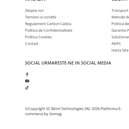
arc electric
Descarcatoare de Supratensiune
Despre noi
Transport 
Termeni si conditii
Metode de
Contactoare
Regulament Carduri Cadou
Politica d
Blocuri de Distributie
Politica de Confidentialitate
Garantia 
Tablouri Electrice
Politica Cookies
Solutionare
Accesorii Tablouri Electrice
Contact
ANPC
Stabilizatoare de Tensiune
Harta Site
Convertoare de Tensiune
SOCIAL
URMARESTE-NE IN SOCIAL MEDIA
Banda Izolatoare
Panouri Fotovoltaice
Smart Home
Intrerupatoare Smart
Prize Inteligente
Module Smart Home
©Copyright SC Bitmi Technologies SRL 2026
Platforma E-
commerce by Gomag
Camere Supraveghere
Iluminat