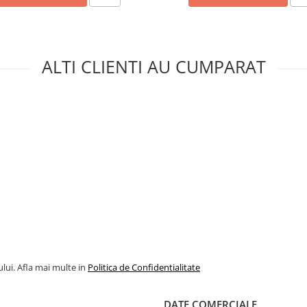
SO 5745
ALTI CLIENTI AU CUMPARAT
 unei picaturi de ulei dupa
int® 160 mm, 6 1/2” (43336)
nt® si OptiGrip cu tais
 mm, 8” (33178)
lui. Afla mai multe in
Politica de Confidentialitate
DATE COMERCIALE