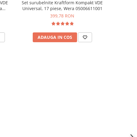
 VDE
Set surubelnite Kraftform Kompakt VDE
Set biti Wi
-22%
a
Universal, 17 piese, Wera 05006611001
399,78 RON
169,
ADAUGA IN COS
ADAU