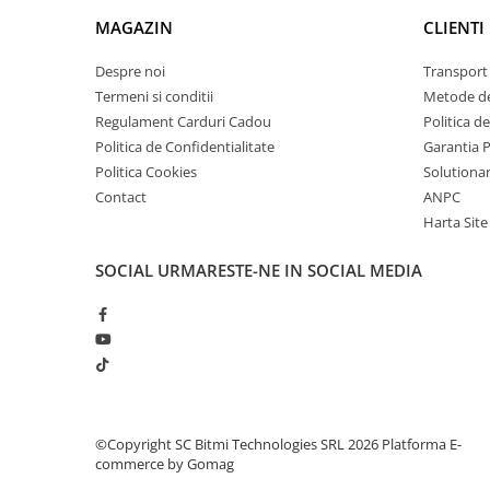
arc electric
MAGAZIN
CLIENTI
Descarcatoare de Supratensiune
Contactoare
Despre noi
Transport 
Blocuri de Distributie
Termeni si conditii
Metode de
Regulament Carduri Cadou
Politica d
Tablouri Electrice
Politica de Confidentialitate
Garantia 
Accesorii Tablouri Electrice
Politica Cookies
Solutionare
Stabilizatoare de Tensiune
Contact
ANPC
Convertoare de Tensiune
Harta Site
Banda Izolatoare
SOCIAL
URMARESTE-NE IN SOCIAL MEDIA
Panouri Fotovoltaice
Smart Home
Intrerupatoare Smart
Prize Inteligente
Module Smart Home
Camere Supraveghere
©Copyright SC Bitmi Technologies SRL 2026
Platforma E-
commerce by Gomag
Iluminat