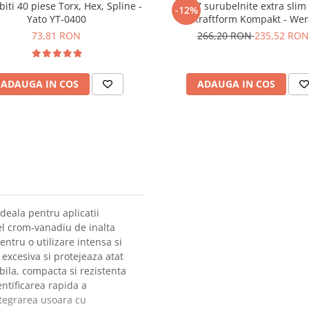
biti 40 piese Torx, Hex, Spline -
Set 7 surubelnite extra slim
-12%
Yato YT-0400
Kraftform Kompakt - Wer
05006603001
73,81 RON
266,20 RON
235,52 RON
ADAUGA IN COS
ADAUGA IN COS
deala pentru aplicatii
tel crom-vanadiu de inalta
pentru o utilizare intensa si
 excesiva si protejeaza atat
abila, compacta si rezistenta
ntificarea rapida a
ntegrarea usoara cu