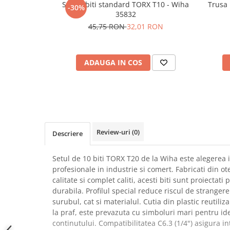
Set 10 biti standard TORX T10 - Wiha
Trusa 
-30%
SCHRACK TECHNIK
Seturi de Surubelnite
35832
SAMSUNG
Cuttere
45,75 RON
32,01 RON
SUNKKO
Foarfeca Electrician
SANYO
Chei Dinamometrice
SUPERFIRE
ADAUGA IN COS
Chei Fixe
SONOFF
Chei Reglabile
TERMOPASTY
Chei Combinate
TOPDON
Chei Inelare cu Cot
TAXNELE
Rulete
TENPOWER
Nivele cu bula
Review-uri
(0)
Descriere
VICTOR
Truse de Scule
VETO PRO PAC
Scule Electrice
Setul de 10 biti TORX T20 de la Wiha este alegerea i
WEICON
profesionale in industrie si comert. Fabricati din o
Unelte Multifunctionale
calitate si complet caliti, acesti biti sunt proiectati 
WERA
Surubelnite Electrice
durabila. Profilul special reduce riscul de strangere
WIHA
Polizoare
surubul, cat si materialul. Cutia din plastic reutiliz
WAIT TOOLS
la praf, este prevazuta cu simboluri mari pentru ide
Masini de Gaurit si Insurubat
WEEEMAKE
continutului. Compatibilitatea C6.3 (1/4") asigura i
Accesorii pentru Gaurit