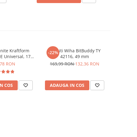
nite Kraftform
Set biti Wiha BitBuddy TY
Set sur
-22%
-10%
 Universal, 17
42116, 49 mm
rotunde
a 05006611001
Sof
,78 RON
169,99 RON
132,36 RON
538,38
N COS
ADAUGA IN COS
ADAUG