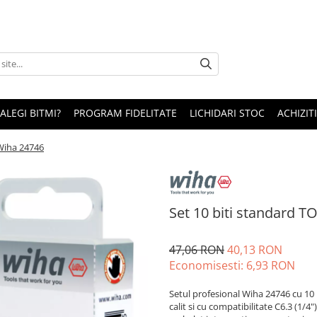
 ALEGI BITMI?
PROGRAM FIDELITATE
LICHIDARI STOC
ACHIZITI
 Wiha 24746
Set 10 biti standard T
47,06 RON
40,13 RON
Economisesti:
6,93
RON
Setul profesional Wiha 24746 cu 10
calit si cu compatibilitate C6.3 (1/4"