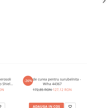
erosoli
Husa de curea pentru surubelnita -
Modul s
-26%
o Shield
Wiha 44367
RON
172,85 RON
127,12 RON
ADAUGA IN COS
AD