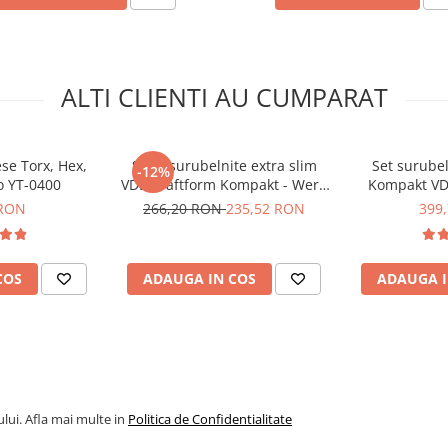
ALTI CLIENTI AU CUMPARAT
ese Torx, Hex,
Set 7 surubelnite extra slim
Set surubel
-12%
01718)
to YT-0400
VDE Kraftform Kompakt - Wera
Kompakt VDE
05006603001
piese, Wer
 RON
266,20 RON
235,52 RON
399
COS
ADAUGA IN COS
ADAUGA I
lui. Afla mai multe in
Politica de Confidentialitate