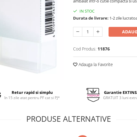
ambalat intr-o cutie compacta si uso
IN STOC
Durata de livrare:
1-2 zile lucrato
ADAUG
Cod Produs:
11876
Adauga la Favorite
Retur rapid si simplu
Garantie EXTIN
In 15 zile atat pentru PF cat si PJ*
GRATUIT 3 luni extr
PRODUSE ALTERNATIVE