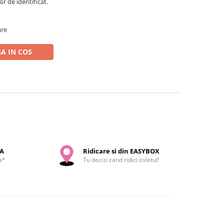
r de identificat.
are
A IN COS
SA
Ridicare si din EASYBOX
a*
Tu decizi cand ridici coletul!