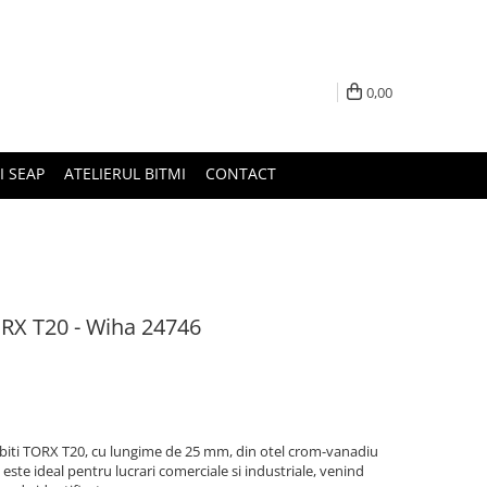
0,00
I SEAP
ATELIERUL BITMI
CONTACT
ORX T20 - Wiha 24746
 biti TORX T20, cu lungime de 25 mm, din otel crom-vanadiu
) este ideal pentru lucrari comerciale si industriale, venind