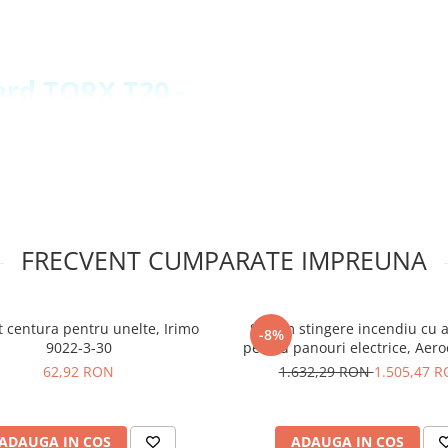
dard TORX T20 -
, pentru rezistenta si
 protejeaza suruburile
")
 vizibile pentru identificare
FRECVENT CUMPARATE IMPREUNA
surubare in comert si industrie
 centura pentru unelte, Irimo
Sistem stingere incendiu cu a
-8%
ORX Wiha
9022-3-30
pentru panouri electrice, Aero
AS09
62,92 RON
1.632,29 RON
1.505,47 
ADAUGA IN COS
ADAUGA IN COS