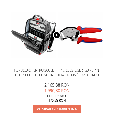
YAHBOOM
Burghie pentru Metal
YATO
Genti pentru Scule si Unelte
ZUBR
Electronica
Unelte pentru Electronica
Aparate de Sudura in Puncte
Microscoape Digitale
Osciloscoape Digitale
Generatoare de Semnal
Surse de Laborator
Statii de Lipit
1 x RUCSAC PENTRU SCULE
1 x CLESTE SERTIZARE PINI
Letcon
DEDICAT ELECTRICIENILOR,
0.14 - 16 MM² CU AUTOREGLAJ
KNIPEX 00 21 50 LE MODULAR
KNIPEX TWISTOR 97 53 18
Accesorii pentru Lipit
X18
2.165,88 RON
Surubelnite de Precizie
1.990,30 RON
Clesti de Precizie
Economisesti
175,58 RON
Kituri Electronice
Placi de Dezvoltare
CUMPARA-LE IMPREUNA