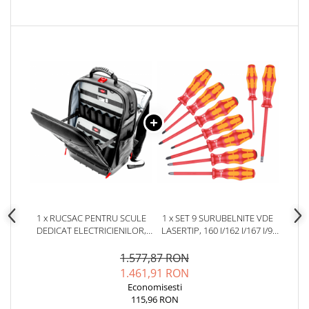
Placi de Expansiune
Module Electronice
Senzori Electronici
Componente Electronice
Gadgets
Electrice
Acumulatori si Baterii
Acumulatori
Baterii
Distributie Comutatie si Protectie
Contoare si Relee Electrice
1 x RUCSAC PENTRU SCULE
1 x SET 9 SURUBELNITE VDE
Sigurante Automate
DEDICAT ELECTRICIENILOR,
LASERTIP, 160 I/162 I/167 I/9,
KNIPEX 00 21 50 LE MODULAR
KRAFTFORM PLUS, WERA
Sigurante Fuzibile
X18
05133355001
1.577,87 RON
Sigurante Diferentiale RCBO
1.461,91 RON
Protectii diferentiale RCCB
Economisesti
115,96 RON
Dispozitive AFDD detectare defect