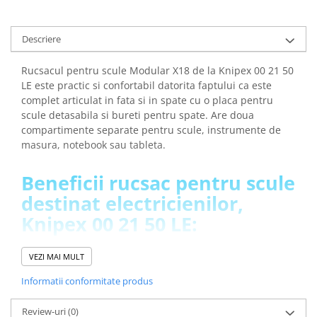
Lanterne
Lanterne de Cap
Descriere
Lanterne de Mana
Lampi Solare
Rucsacul pentru scule Modular X18 de la Knipex 00 21 50
LE este practic si confortabil datorita faptului ca este
Proiectoare LED
complet articulat in fata si in spate cu o placa pentru
Aeroterme
scule detasabila si bureti pentru spate. Are doua
Auto
compartimente separate pentru scule, instrumente de
masura, notebook sau tableta.
Roboti de Pornire Auto
Microscoape Biologice
Beneficii rucsac pentru scule
destinat electricienilor,
Knipex 00 21 50 LE:
Organizare eficienta a sculelor si accesoriilor datorita
VEZI MAI MULT
multiplelor buzunare si bucle de prindere
Informatii conformitate produs
Are un total de 21 de bucle de prindere si 37 de
buzunare, unele cu fermoar
Review-uri
(0)
Este rezistent la apa si la impact