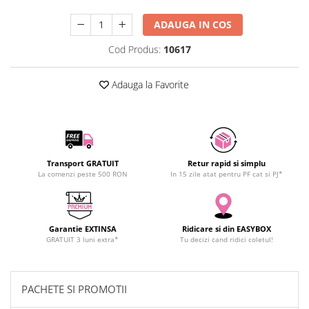
SCHRACK TECHNIK
Seturi de Surubelnite
ADAUGA IN COS
SAMSUNG
Cuttere
SUNKKO
Cod Produs:
10617
Foarfeca Electrician
SANYO
Chei Dinamometrice
SUPERFIRE
Adauga la Favorite
Chei Fixe
SONOFF
Chei Reglabile
TERMOPASTY
Chei Combinate
TOPDON
Chei Inelare cu Cot
TAXNELE
Rulete
Transport GRATUIT
Retur rapid si simplu
TENPOWER
Nivele cu bula
La comenzi peste 500 RON
In 15 zile atat pentru PF cat si PJ*
VICTOR
Truse de Scule
VETO PRO PAC
Scule Electrice
WEICON
Garantie EXTINSA
Ridicare si din EASYBOX
Unelte Multifunctionale
GRATUIT 3 luni extra*
Tu decizi cand ridici coletul!
WERA
Surubelnite Electrice
WIHA
Polizoare
WAIT TOOLS
Masini de Gaurit si Insurubat
PACHETE SI PROMOTII
WEEEMAKE
Accesorii pentru Gaurit