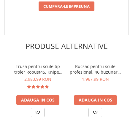
arc electric
CUMPARA-LE IMPREUNA
Descarcatoare de Supratensiune
Contactoare
Blocuri de Distributie
Tablouri Electrice
Accesorii Tablouri Electrice
PRODUSE ALTERNATIVE
Stabilizatoare de Tensiune
Convertoare de Tensiune
Trusa pentru scule tip
Rucsac pentru scule
T
Banda Izolatoare
troler Robust45, Knipex
profesional, 46 buzunare,
ru
Panouri Fotovoltaice
00 21 37 LE
Veto Pro Pac Tech Pac
Pr
2.983,99 RON
1.967,99 RON
AX3501
Smart Home
Intrerupatoare Smart
ADAUGA IN COS
ADAUGA IN COS
Prize Inteligente
Module Smart Home
Camere Supraveghere
Iluminat