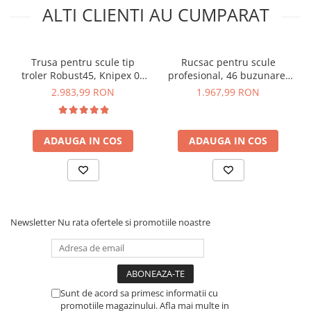
ALTI CLIENTI AU CUMPARAT
Trusa pentru scule tip
Rucsac pentru scule
troler Robust45, Knipex 00
profesional, 46 buzunare,
21 37 LE
Veto Pro Pac Tech Pac
2.983,99 RON
1.967,99 RON
AX3501
ADAUGA IN COS
ADAUGA IN COS
Newsletter
Nu rata ofertele si promotiile noastre
Sunt de acord sa primesc informatii cu
promotiile magazinului. Afla mai multe in