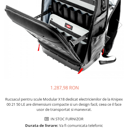
JBC
Termometre
JCD
Camere Termoviziune
JGNE
Sublere
KEYESTUDIO
Micrometre
KNIPEX
Scule si Unelte
KPS
Scule de Mana
LG CHEM
LONGWEI
Clesti de Taiat
MESTEK
Clesti pentru Dezizolat
MICROBIT
Clesti de Sertizare
MURATA
Clesti Multifunctionali
1.287,98 RON
MOLICEL
Clesti Papagal
MVAVA
Clesti Autoblocanti
Rucsacul pentru scule Modular X18 dedicat electricienilor de la Knipex
OPTO-EDU
Menghine
00 21 50 LE are dimensiuni compacte si un design facil, ceea ce il face
usor de transportat si manevrat.
PIERGIACOMI
Clesti Electrician 1000V
RASPBERRY PI
Surubelnite Simple
IN STOC FURNIZOR
Durata de livrare:
Va fi comunicata telefonic
RUKO
Surubelnite Electrician 1000V