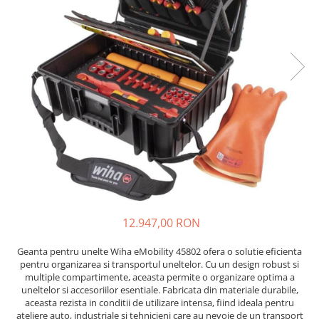
JBC
Termometre
JCD
Camere Termoviziune
JGNE
Sublere
KEYESTUDIO
Micrometre
KNIPEX
Scule si Unelte
KPS
Scule de Mana
LG CHEM
LONGWEI
Clesti de Taiat
MESTEK
Clesti pentru Dezizolat
MICROBIT
Clesti de Sertizare
MURATA
Clesti Multifunctionali
MOLICEL
Clesti Papagal
12.947,00 RON
MVAVA
Clesti Autoblocanti
Geanta pentru unelte Wiha eMobility 45802 ofera o solutie eficienta
OPTO-EDU
Menghine
pentru organizarea si transportul uneltelor. Cu un design robust si
PIERGIACOMI
Clesti Electrician 1000V
multiple compartimente, aceasta permite o organizare optima a
uneltelor si accesoriilor esentiale. Fabricata din materiale durabile,
RASPBERRY PI
Surubelnite Simple
aceasta rezista in conditii de utilizare intensa, fiind ideala pentru
RUKO
Surubelnite Electrician 1000V
ateliere auto, industriale si tehnicieni care au nevoie de un transport