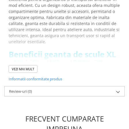
Placi de Expansiune
mod eficient. Cu un design robust, aceasta ofera multiple
compartimente pentru unelte si accesorii, permitand o
Module Electronice
organizare optima. Fabricata din materiale de inalta
Senzori Electronici
calitate, geanta este durabila si rezistenta in conditii de
utilizare intensa. Ideal pentru ateliere auto, industriale si
Componente Electronice
tehnicieni, geanta asigura un transport usor si rapid al
Gadgets
uneltelor esentiale.
Electrice
Beneficii geanta de scule XL
Acumulatori si Baterii
eMobility Wiha 45802, 70
Acumulatori
piese:
VEZI MAI MULT
Baterii
Informatii conformitate produs
Distributie Comutatie si Protectie
Organizare eficienta datorita compartimentelor
Contoare si Relee Electrice
multiple pentru unelte.
Review-uri
(0)
Sigurante Automate
Protectie optima pentru unelte, prevenind
deteriorarea acestora in timpul transportului.
Sigurante Fuzibile
Usor de transportat datorita designului ergonomic si
Sigurante Diferentiale RCBO
usor.
FRECVENT CUMPARATE
Protectii diferentiale RCCB
Materiale de inalta calitate care garanteaza
Dispozitive AFDD detectare defect
durabilitate si rezistenta.
IMPREUNA