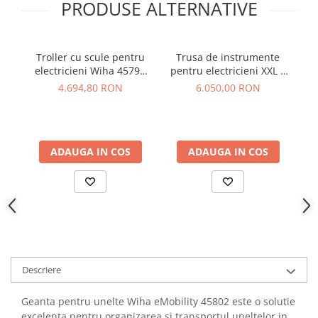
PRODUSE ALTERNATIVE
YAHBOOM
Burghie pentru Metal
YATO
Genti pentru Scule si Unelte
ZUBR
Electronica
Troller cu scule pentru
Trusa de instrumente
S
electricieni Wiha 45795
pentru electricieni XXL 4
Unelte pentru Electronica
XL2, 60 piese
Trolley Wiha 45734
4.694,80 RON
6.050,00 RON
Aparate de Sudura in Puncte
Microscoape Digitale
Osciloscoape Digitale
ADAUGA IN COS
ADAUGA IN COS
Generatoare de Semnal
Surse de Laborator
Statii de Lipit
Letcon
Accesorii pentru Lipit
Surubelnite de Precizie
Clesti de Precizie
Descriere
Kituri Electronice
Geanta pentru unelte Wiha eMobility 45802 este o solutie
Placi de Dezvoltare
excelenta pentru organizarea si transportul uneltelor in