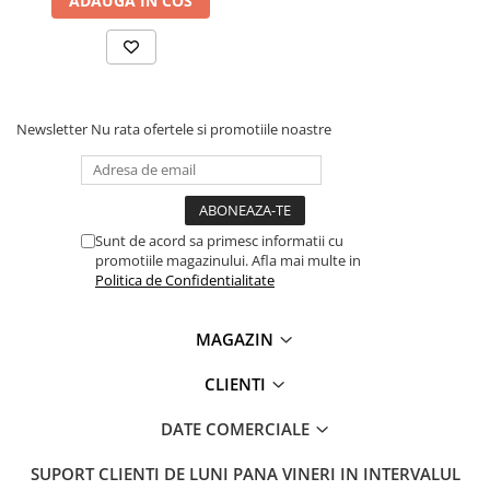
ADAUGA IN COS
Lanterne
Lanterne de Cap
Lanterne de Mana
Lampi Solare
Newsletter
Nu rata ofertele si promotiile noastre
Proiectoare LED
Aeroterme
Auto
Roboti de Pornire Auto
Sunt de acord sa primesc informatii cu
promotiile magazinului. Afla mai multe in
Microscoape Biologice
Politica de Confidentialitate
MAGAZIN
CLIENTI
DATE COMERCIALE
SUPORT CLIENTI
DE LUNI PANA VINERI IN INTERVALUL