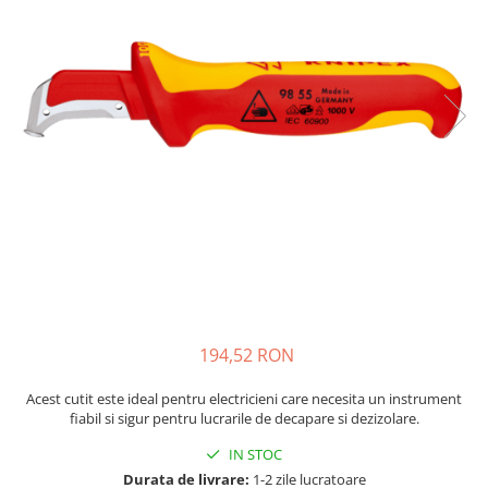
JBC
Termometre
JCD
Camere Termoviziune
JGNE
Sublere
KEYESTUDIO
Micrometre
KNIPEX
Scule si Unelte
KPS
Scule de Mana
LG CHEM
LONGWEI
Clesti de Taiat
MESTEK
Clesti pentru Dezizolat
MICROBIT
Clesti de Sertizare
MURATA
Clesti Multifunctionali
MOLICEL
Clesti Papagal
194,52 RON
MVAVA
Clesti Autoblocanti
OPTO-EDU
Menghine
Acest cutit este ideal pentru electricieni care necesita un instrument
fiabil si sigur pentru lucrarile de decapare si dezizolare.
PIERGIACOMI
Clesti Electrician 1000V
RASPBERRY PI
Surubelnite Simple
IN STOC
RUKO
Durata de livrare:
1-2 zile lucratoare
Surubelnite Electrician 1000V