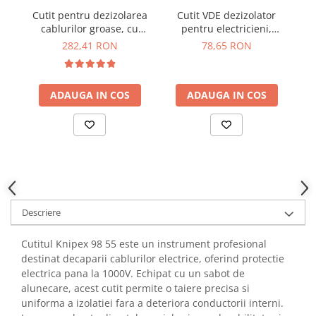
YAHBOOM
Cutit pentru dezizolarea
Cutit VDE dezizolator
L
Burghie pentru Metal
YATO
cablurilor groase, cu
pentru electricieni,
c
Genti pentru Scule si Unelte
sabot de glisare, Knipex
Knipex 98 53 03
ZUBR
282,41 RON
78,65 RON
16 50 145 SB
Electronica
Unelte pentru Electronica
ADAUGA IN COS
ADAUGA IN COS
Aparate de Sudura in Puncte
Microscoape Digitale
Osciloscoape Digitale
Generatoare de Semnal
Surse de Laborator
Statii de Lipit
Letcon
Descriere
Accesorii pentru Lipit
Cutitul Knipex 98 55 este un instrument profesional
Surubelnite de Precizie
destinat decaparii cablurilor electrice, oferind protectie
Clesti de Precizie
electrica pana la 1000V. Echipat cu un sabot de
Kituri Electronice
alunecare, acest cutit permite o taiere precisa si
Placi de Dezvoltare
uniforma a izolatiei fara a deteriora conductorii interni.