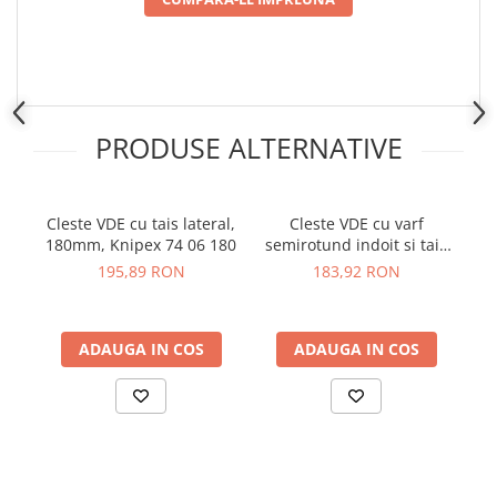
Placi de Expansiune
Module Electronice
Senzori Electronici
Componente Electronice
PRODUSE ALTERNATIVE
Gadgets
Electrice
Acumulatori si Baterii
Cleste VDE cu tais lateral,
Cleste VDE cu varf
180mm, Knipex 74 06 180
semirotund indoit si tais
el
Acumulatori
lateral Knipex 26 26 200
41
195,89 RON
183,92 RON
Baterii
Distributie Comutatie si Protectie
Contoare si Relee Electrice
ADAUGA IN COS
ADAUGA IN COS
Sigurante Automate
Sigurante Fuzibile
Sigurante Diferentiale RCBO
Protectii diferentiale RCCB
Dispozitive AFDD detectare defect