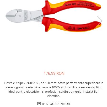
JBC
Termometre
JCD
Camere Termoviziune
JGNE
Sublere
KEYESTUDIO
Micrometre
KNIPEX
Scule si Unelte
KPS
Scule de Mana
LG CHEM
LONGWEI
Clesti de Taiat
MESTEK
Clesti pentru Dezizolat
MICROBIT
Clesti de Sertizare
MURATA
Clesti Multifunctionali
176,99 RON
MOLICEL
Clesti Papagal
MVAVA
Clesti Autoblocanti
Clestele Knipex 74 06 160, de 160 mm, ofera performanta superioara in
OPTO-EDU
Menghine
taiere, siguranta electrica pana la 1000V si durabilitate excelenta, fiind
ideal pentru electricieni si profesionisti din domeniul instalatiilor
PIERGIACOMI
Clesti Electrician 1000V
electrice.
RASPBERRY PI
Surubelnite Simple
IN STOC FURNIZOR
RUKO
Surubelnite Electrician 1000V