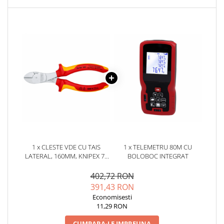
YAHBOOM
Burghie pentru Metal
YATO
Genti pentru Scule si Unelte
ZUBR
Electronica
Unelte pentru Electronica
Aparate de Sudura in Puncte
Microscoape Digitale
Osciloscoape Digitale
Generatoare de Semnal
Surse de Laborator
Statii de Lipit
Letcon
1 x CLESTE VDE CU TAIS
1 x TELEMETRU 80M CU
LATERAL, 160MM, KNIPEX 74
BOLOBOC INTEGRAT
Accesorii pentru Lipit
06 160
Surubelnite de Precizie
402,72 RON
Clesti de Precizie
391,43 RON
Economisesti
Kituri Electronice
11,29 RON
Placi de Dezvoltare
CUMPARA-LE IMPREUNA