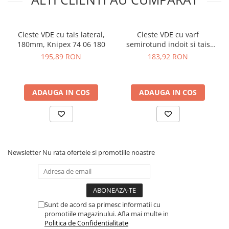
Greutate:
215 g
Dimensiuni:
160 x 57 x 19 mm
Standard:
DIN ISO 5749 DIN EN 60900 IEC 60900
Cleste VDE cu tais lateral,
Cleste VDE cu varf
180mm, Knipex 74 06 180
semirotund indoit si tais
Vezi fisa tehnica
AICI
lateral Knipex 26 26 200
195,89 RON
183,92 RON
Ce contine cutia?
1x Cleste VDE cu tais lateral, 160mm, Knipex 74 06 160
ADAUGA IN COS
ADAUGA IN COS
Newsletter
Nu rata ofertele si promotiile noastre
Sunt de acord sa primesc informatii cu
promotiile magazinului. Afla mai multe in
Politica de Confidentialitate