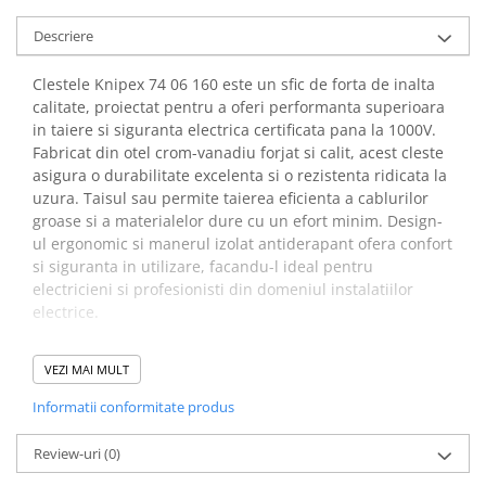
arc electric
Descriere
Descarcatoare de Supratensiune
Contactoare
Clestele Knipex 74 06 160 este un sfic de forta de inalta
Blocuri de Distributie
calitate, proiectat pentru a oferi performanta superioara
Tablouri Electrice
in taiere si siguranta electrica certificata pana la 1000V.
Accesorii Tablouri Electrice
Fabricat din otel crom-vanadiu forjat si calit, acest cleste
asigura o durabilitate excelenta si o rezistenta ridicata la
Stabilizatoare de Tensiune
uzura. Taisul sau permite taierea eficienta a cablurilor
Convertoare de Tensiune
groase si a materialelor dure cu un efort minim. Design-
ul ergonomic si manerul izolat antiderapant ofera confort
Banda Izolatoare
si siguranta in utilizare, facandu-l ideal pentru
Panouri Fotovoltaice
electricieni si profesionisti din domeniul instalatiilor
Smart Home
electrice.
Intrerupatoare Smart
Beneficii cleste sfic de forta,
Prize Inteligente
VEZI MAI MULT
Knipex 74 06 160:
Module Smart Home
Informatii conformitate produs
Este construit pentru cele mai dure solicitari,
Camere Supraveghere
asigurand fiabilitate in utilizare
Review-uri
(0)
Iluminat
Performanta de taiere mare cu un efort redus datorita