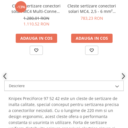
YAHBOOM
Cleste sertizare conectori
Cleste sertizare conectori
Cl
Burghie pentru Metal
-13%
YATO
solari MC4 Multi-Connect,
solari MC4, 2,5 - 6 mm² -
Genti pentru Scule si Unelte
2.5/4/6 mm², Knipex 97
Wiha 45796
au
1.280,01 RON
783,23 RON
ZUBR
43 66
Electronica
1.110,52 RON
Unelte pentru Electronica
ADAUGA IN COS
ADAUGA IN COS
Aparate de Sudura in Puncte
Microscoape Digitale
Osciloscoape Digitale
Generatoare de Semnal
Surse de Laborator
Statii de Lipit
Letcon
Descriere
Accesorii pentru Lipit
Knipex PreciForce 97 52 42 este un cleste de sertizare de
Surubelnite de Precizie
inalta calitate, special conceput pentru sertizarea precisa
Clesti de Precizie
a conectorilor neizolati. Cu o lungime de 220 mm si un
Kituri Electronice
design ergonomic, acest cleste ofera o performanta
constanta si usurinta in utilizare. Forta de sertizare
Placi de Dezvoltare