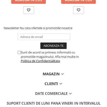
Lanterne
Lanterne de Cap
Lanterne de Mana
Lampi Solare
Newsletter
Nu rata ofertele si promotiile noastre
Proiectoare LED
Aeroterme
Auto
Roboti de Pornire Auto
Sunt de acord sa primesc informatii cu
promotiile magazinului. Afla mai multe in
Microscoape Biologice
Politica de Confidentialitate
MAGAZIN
CLIENTI
DATE COMERCIALE
SUPORT CLIENTI
DE LUNI PANA VINERI IN INTERVALUL