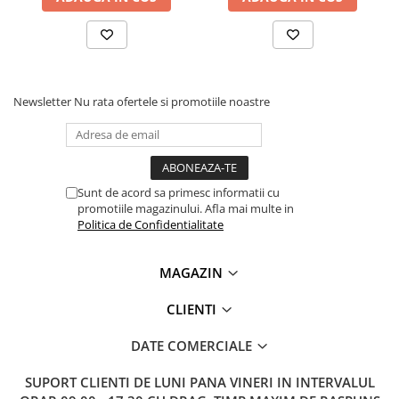
Lanterne
Lanterne de Cap
Lanterne de Mana
Lampi Solare
Newsletter
Nu rata ofertele si promotiile noastre
Proiectoare LED
Aeroterme
Auto
Roboti de Pornire Auto
Sunt de acord sa primesc informatii cu
promotiile magazinului. Afla mai multe in
Microscoape Biologice
Politica de Confidentialitate
MAGAZIN
CLIENTI
DATE COMERCIALE
SUPORT CLIENTI
DE LUNI PANA VINERI IN INTERVALUL