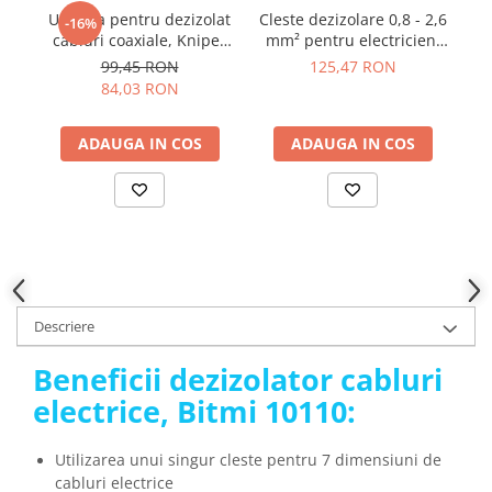
YAHBOOM
Unealta pentru dezizolat
Cleste dezizolare 0,8 - 2,6
Cl
-16%
Burghie pentru Metal
cabluri coaxiale, Knipex
mm² pentru electricieni
YATO
Genti pentru Scule si Unelte
16 60 05 SB
Wiha 33471
la
99,45 RON
125,47 RON
ZUBR
84,03 RON
Electronica
Unelte pentru Electronica
ADAUGA IN COS
ADAUGA IN COS
Aparate de Sudura in Puncte
Microscoape Digitale
Osciloscoape Digitale
Generatoare de Semnal
Surse de Laborator
Statii de Lipit
Letcon
Descriere
Accesorii pentru Lipit
Beneficii dezizolator cabluri
Surubelnite de Precizie
electrice, Bitmi 10110:
Clesti de Precizie
Kituri Electronice
Utilizarea unui singur cleste pentru 7 dimensiuni de
Placi de Dezvoltare
cabluri electrice