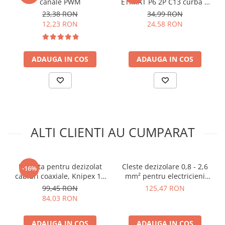
canale PWM
ETIMAT P6 2P C13 curba C
arc electric
13A 50/60Hz 001900229
23,38 RON
34,99 RON
Descarcatoare de Supratensiune
12,23 RON
24,58 RON
Contactoare
Blocuri de Distributie
Tablouri Electrice
ADAUGA IN COS
ADAUGA IN COS
Accesorii Tablouri Electrice
Stabilizatoare de Tensiune
Convertoare de Tensiune
Banda Izolatoare
ALTI CLIENTI AU CUMPARAT
Panouri Fotovoltaice
Smart Home
Intrerupatoare Smart
Unealta pentru dezizolat
Cleste dezizolare 0,8 - 2,6
-16%
Prize Inteligente
cabluri coaxiale, Knipex 16
mm² pentru electricieni
60 05 SB
Wiha 33471
Module Smart Home
99,45 RON
125,47 RON
84,03 RON
Camere Supraveghere
Iluminat
ADAUGA IN COS
ADAUGA IN COS