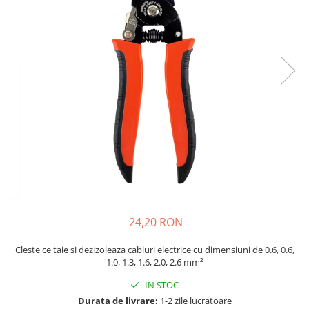
JBC
Termometre
JCD
Camere Termoviziune
JGNE
Sublere
KEYESTUDIO
Micrometre
KNIPEX
Scule si Unelte
KPS
Scule de Mana
LG CHEM
LONGWEI
Clesti de Taiat
MESTEK
Clesti pentru Dezizolat
MICROBIT
Clesti de Sertizare
MURATA
Clesti Multifunctionali
MOLICEL
Clesti Papagal
24,20 RON
MVAVA
Clesti Autoblocanti
OPTO-EDU
Cleste ce taie si dezizoleaza cabluri electrice cu dimensiuni de 0.6, 0.6,
Menghine
1.0, 1.3, 1.6, 2.0, 2.6 mm²
PIERGIACOMI
Clesti Electrician 1000V
IN STOC
RASPBERRY PI
Surubelnite Simple
Durata de livrare:
1-2 zile lucratoare
RUKO
Surubelnite Electrician 1000V