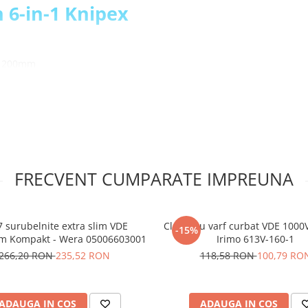
n 6-in-1 Knipex
de 200mm
e, indoire, debavurare,
elor
 sa schimbi unealta pentru
a articulatiei insurubate
ece suprafetele fine de la
deteriora
FRECVENT CUMPARATE IMPREUNA
orita manerele testate
siunilor de pana la 1.000 V
rialului din otel 60Crom-
7 surubelnite extra slim VDE
Cleste cu varf curbat VDE 100
-15%
rm Kompakt - Wera 05006603001
Irimo 613V-160-1
instalatii
266,20 RON
235,52 RON
118,58 RON
100,79 RO
:
ADAUGA IN COS
ADAUGA IN COS