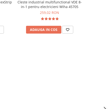
NexStrip
Cleste industrial multifunctional VDE 8-
Cleste electri
in-1 pentru electricieni Wiha 45705
215
259,02 RON
ADAUGA IN COS
ADAU