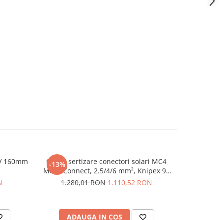
0V 160mm
Cleste sertizare conectori solari MC4
Cheie aut
-13%
-12%
Multi-Connect, 2.5/4/6 mm², Knipex 97
13-1
43 66
N
1.280,01 RON
1.110,52 RON
23
ADAUGA IN COS
AD