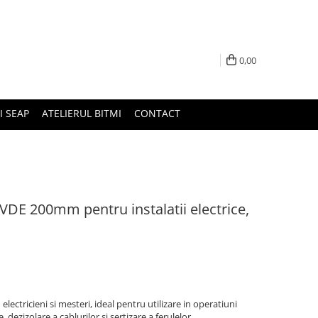
0,00
I SEAP
ATELIERUL BITMI
CONTACT
 VDE 200mm pentru instalatii electrice,
electricieni si mesteri, ideal pentru utilizare in operatiuni
 dezizolare a cablurilor si sertizare a ferulelor