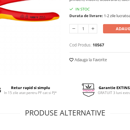
IN STOC
Durata de livrare:
1-2 zile lucrato
ADAUG
Cod Produs:
10567
Adauga la Favorite
Retur rapid si simplu
Garantie EXTIN
In 15 zile atat pentru PF cat si PJ*
GRATUIT 3 luni extr
PRODUSE ALTERNATIVE