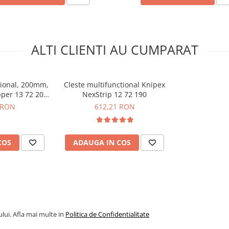
ALTI CLIENTI AU CUMPARAT
 / 2,5 mm²
5 mm
tional, 200mm,
Cleste multifunctional Knipex
pper 13 72 200
NexStrip 12 72 190
E
 RON
612,21 RON
COS
ADAUGA IN COS
lui. Afla mai multe in
Politica de Confidentialitate