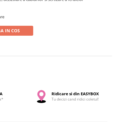
are
A IN COS
SA
Ridicare si din EASYBOX
a*
Tu decizi cand ridici coletul!