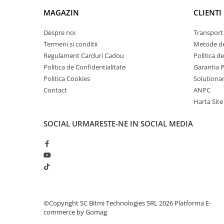
arc electric
MAGAZIN
CLIENTI
Descarcatoare de Supratensiune
Contactoare
Despre noi
Transport 
Blocuri de Distributie
Termeni si conditii
Metode de
Regulament Carduri Cadou
Politica d
Tablouri Electrice
Politica de Confidentialitate
Garantia 
Accesorii Tablouri Electrice
Politica Cookies
Solutionare
Stabilizatoare de Tensiune
Contact
ANPC
Convertoare de Tensiune
Harta Site
Banda Izolatoare
SOCIAL
URMARESTE-NE IN SOCIAL MEDIA
Panouri Fotovoltaice
Smart Home
Intrerupatoare Smart
Prize Inteligente
Module Smart Home
Camere Supraveghere
©Copyright SC Bitmi Technologies SRL 2026
Platforma E-
commerce by Gomag
Iluminat