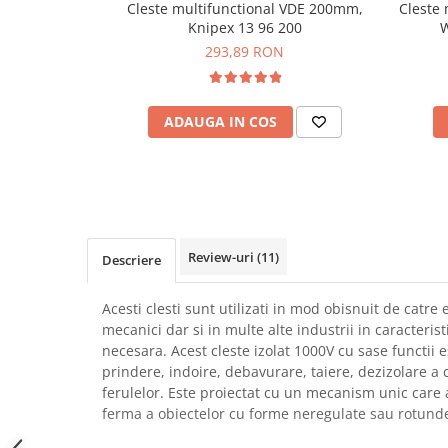
Cleste multifunctional VDE 200mm,
Cleste
SCHRACK TECHNIK
Seturi de Surubelnite
Knipex 13 96 200
W
SAMSUNG
Cuttere
293,89 RON
SUNKKO
Foarfeca Electrician
SANYO
Chei Dinamometrice
SUPERFIRE
ADAUGA IN COS
Chei Fixe
SONOFF
Chei Reglabile
TERMOPASTY
Chei Combinate
TOPDON
Chei Inelare cu Cot
TAXNELE
Rulete
TENPOWER
Nivele cu bula
Review-uri
(11)
Descriere
VICTOR
Truse de Scule
VETO PRO PAC
Scule Electrice
Acesti clesti sunt utilizati in mod obisnuit de catre el
WEICON
mecanici dar si in multe alte industrii in caracteris
Unelte Multifunctionale
necesara.
Acest cleste izolat 1000V cu sase functii e
WERA
Surubelnite Electrice
prindere, indoire, debavurare, taiere, dezizolare a c
WIHA
Polizoare
ferulelor. Este proiectat cu un mecanism unic care 
WAIT TOOLS
ferma a obiectelor cu forme neregulate sau rotund
Masini de Gaurit si Insurubat
WEEEMAKE
Accesorii pentru Gaurit