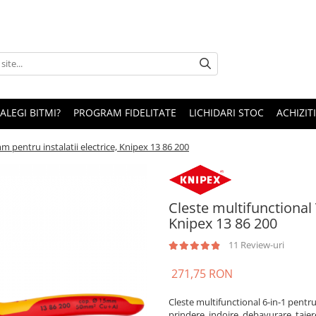
 ALEGI BITMI?
PROGRAM FIDELITATE
LICHIDARI STOC
ACHIZITI
 pentru instalatii electrice, Knipex 13 86 200
Cleste multifunctional
Knipex 13 86 200
11 Review-uri
271,75 RON
Cleste multifunctional 6-in-1 pentru 
prindere, indoire, debavurare, taiere,