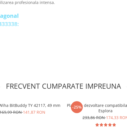
tilizarea profesionala intensa.
diagonal
433338:
optima a fortei
mai mare
i, manerele fiind proiectate
a prelungita
 fiind fabricat din otel de
n medii solicitante
alta precizie, avand
v 64 HRC si otelul pentru
FRECVENT CUMPARATE IMPREUNA
viata
s diagonal
i Wiha BitBuddy TY 42117, 49 mm
Placa de dezvoltare compatibil
-25%
Esplora
169,99 RON
141,87 RON
233,86 RON
174,33 RO