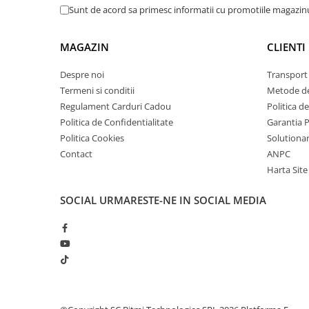
arc electric
Sunt de acord sa primesc informatii cu promotiile magazinu
Descarcatoare de Supratensiune
Contactoare
MAGAZIN
CLIENTI
Blocuri de Distributie
Despre noi
Transport 
Tablouri Electrice
Termeni si conditii
Metode de
Accesorii Tablouri Electrice
Regulament Carduri Cadou
Politica d
Stabilizatoare de Tensiune
Politica de Confidentialitate
Garantia 
Convertoare de Tensiune
Politica Cookies
Solutionare
Contact
ANPC
Banda Izolatoare
Harta Site
Panouri Fotovoltaice
Smart Home
SOCIAL
URMARESTE-NE IN SOCIAL MEDIA
Intrerupatoare Smart
Prize Inteligente
Module Smart Home
Camere Supraveghere
Iluminat