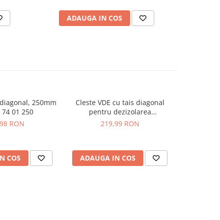
ADAUGA IN COS
AD
s diagonal, 250mm
Cleste VDE cu tais diagonal
Cleste sf
 74 01 250
pentru dezizolarea
180mm, Kn
conductorilor electrici, Knipex
,98 RON
219,99 RON
3
14 26 160
N COS
ADAUGA IN COS
ADAUG