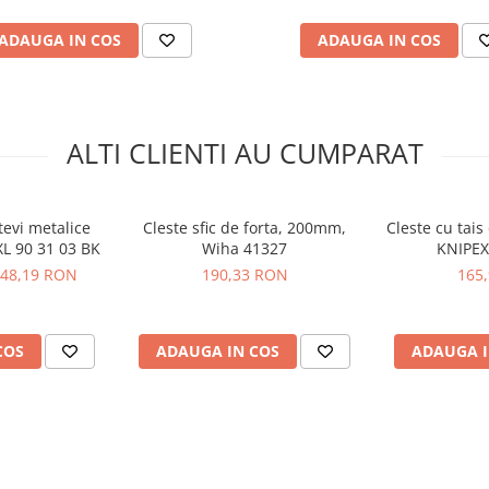
ADAUGA IN COS
ADAUGA IN COS
ALTI CLIENTI AU CUMPARAT
 Wiha 43333 - Z 12 1 02
tevi metalice
Cleste sfic de forta, 200mm,
Cleste cu tai
L 90 31 03 BK
Wiha 41327
KNIPEX
48,19 RON
190,33 RON
165
COS
ADAUGA IN COS
ADAUGA I