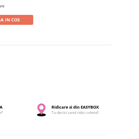
are
A IN COS
SA
Ridicare si din EASYBOX
a*
Tu decizi cand ridici coletul!