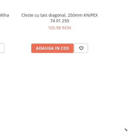
 Wiha
Cleste cu tais diagonal, 250mm KNIPEX
Cleste VDE 
74 01 250
dezizolarea
Kn
165,98 RON
ADAUGA IN COS
ADAU