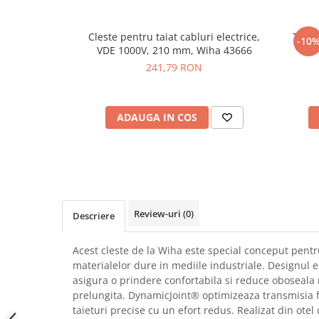
SCHRACK TECHNIK
Seturi de Surubelnite
SAMSUNG
Cuttere
Cleste pentru taiat cabluri electrice,
Taiet
-10
SUNKKO
VDE 1000V, 210 mm, Wiha 43666
Foarfeca Electrician
241,79 RON
SANYO
Chei Dinamometrice
SUPERFIRE
Chei Fixe
SONOFF
Chei Reglabile
ADAUGA IN COS
TERMOPASTY
Chei Combinate
TOPDON
Chei Inelare cu Cot
TAXNELE
Rulete
TENPOWER
Nivele cu bula
VICTOR
Truse de Scule
Review-uri
(0)
VETO PRO PAC
Descriere
Scule Electrice
WEICON
Unelte Multifunctionale
Acest cleste de la Wiha este special conceput pentru
WERA
Surubelnite Electrice
materialelor dure in mediile industriale. Designul
WIHA
Polizoare
asigura o prindere confortabila si reduce oboseala ma
WAIT TOOLS
Masini de Gaurit si Insurubat
prelungita. DynamicJoint® optimizeaza transmisia f
WEEEMAKE
taieturi precise cu un efort redus. Realizat din otel 
Accesorii pentru Gaurit