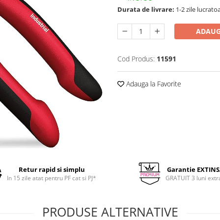
Durata de livrare:
1-2 zile lucrato
ADAUG
Cod Produs:
11591
Adauga la Favorite
Retur rapid si simplu
Garantie EXTIN
In 15 zile atat pentru PF cat si PJ*
GRATUIT 3 luni extr
PRODUSE ALTERNATIVE