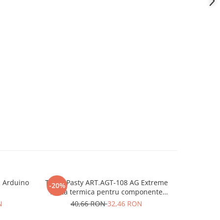
a Arduino
TermoPasty ART.AGT-108 AG Extreme
Surubeln
-20%
-10%
Pasta termica pentru componente
slimFix p
electronice 3g
N
40,66 RON
32,46 RON
5