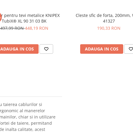
or pentru tevi metalice KNIPEX
Cleste sfic de forta, 200mm,
%
TubiX® XL 90 31 03 BK
41327
497,99 RON
448,19 RON
190,33 RON
ADAUGA IN COS
ADAUGA IN COS
 taierea cablurilor si
 ergonomic al manerelor
inilor, chiar si in utilizare
ortei de taiere, permitand
de inalta calitate, acest