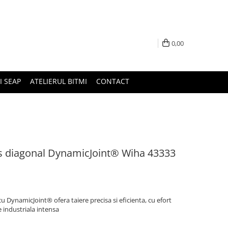
0,00
I SEAP
ATELIERUL BITMI
CONTACT
ais diagonal DynamicJoint® Wiha 43333
u DynamicJoint® ofera taiere precisa si eficienta, cu efort
e industriala intensa