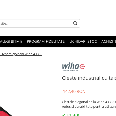
 ALEGI BITMI?
PROGRAM FIDELITATE
LICHIDARI STOC
ACHIZITI
nal DynamicJoint® Wiha 43333
Cleste industrial cu t
142,40 RON
Clestele diagonal de la Wiha 43333 c
redus si durabilitate pentru utilizar
IN STOC