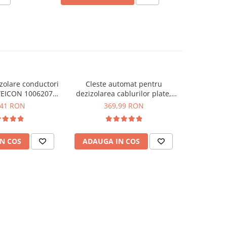
zolare conductori
Cleste automat pentru
Unealta 
WEICON 10062070
dezizolarea cablurilor plate,
dezizolat 
. 5 Pro
0.75 - 2.5 mm², Knipex 12 64
,41 RON
369,99 RON
1
180
N COS
ADAUGA IN COS
ADAUG