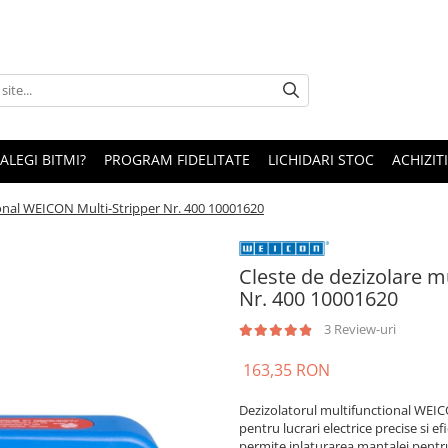
 ALEGI BITMI?
PROGRAM FIDELITATE
LICHIDARI STOC
ACHIZITI
ional WEICON Multi-Stripper Nr. 400 10001620
Cleste de dezizolare m
Nr. 400 10001620
3 Review-uri
163,35 RON
Dezizolatorul multifunctional WEIC
pentru lucrari electrice precise si e
permite inlaturarea mantalei pentru