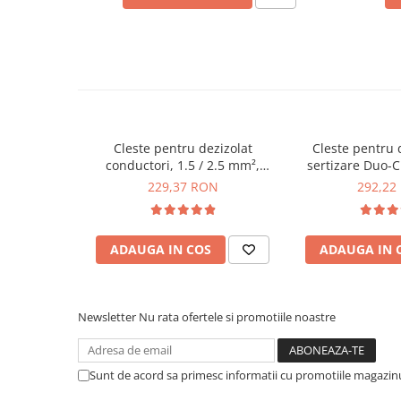
Placi de Expansiune
Greutate:
79 g
Depozitare:
interlock pentru siguranta si economisi
Module Electronice
Senzori Electronici
Vezi fisa tehnica
AICI
Componente Electronice
Ce contine cutia?
Gadgets
1x Cleste de dezizolare multifunctional WEICON Mul
Cleste pentru dezizolat
Cleste pentru d
Electrice
10001620
conductori, 1.5 / 2.5 mm²,
sertizare Duo-
Acumulatori si Baterii
Knipex 13 46 165
WEICON 1
229,37 RON
292,22
Acumulatori
Baterii
Distributie Comutatie si Protectie
ADAUGA IN COS
ADAUGA IN 
Contoare si Relee Electrice
Sigurante Automate
Newsletter
Nu rata ofertele si promotiile noastre
Sigurante Fuzibile
Sigurante Diferentiale RCBO
Protectii diferentiale RCCB
Sunt de acord sa primesc informatii cu promotiile magazinu
Dispozitive AFDD detectare defect