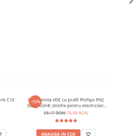
P+N C10
Surubelnita VDE cu profil Phillips PH2
Siguranta 
-15%
-34%
SoftFinish® slimFix pentru electricieni
3P+N
Wiha 35394
93,17 RON
78,98 RON
7
ADAUGA IN COS
AD