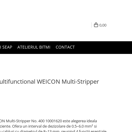
0,00
I SEAP
ATELIERUL BITMI
CONTACT
ultifunctional WEICON Multi-Stripper
ON Multi-Stripper No. 400 10001620 este alegerea ideala 
ficiente. Ofera un interval de dezizolare de 0.5–6.0 mm² si 
 cabluri cu diametrul de 8–13 mm, reunind 4 functii esentiale 