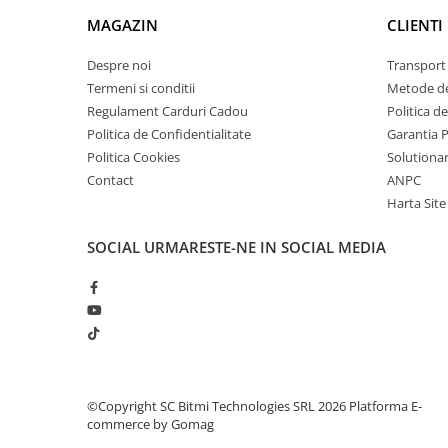
arc electric
MAGAZIN
CLIENTI
Descarcatoare de Supratensiune
Contactoare
Despre noi
Transport 
Blocuri de Distributie
Termeni si conditii
Metode de
Regulament Carduri Cadou
Politica d
Tablouri Electrice
Politica de Confidentialitate
Garantia 
Accesorii Tablouri Electrice
Politica Cookies
Solutionare
Stabilizatoare de Tensiune
Contact
ANPC
Convertoare de Tensiune
Harta Site
Banda Izolatoare
SOCIAL
URMARESTE-NE IN SOCIAL MEDIA
Panouri Fotovoltaice
Smart Home
Intrerupatoare Smart
Prize Inteligente
Module Smart Home
Camere Supraveghere
©Copyright SC Bitmi Technologies SRL 2026
Platforma E-
commerce by Gomag
Iluminat