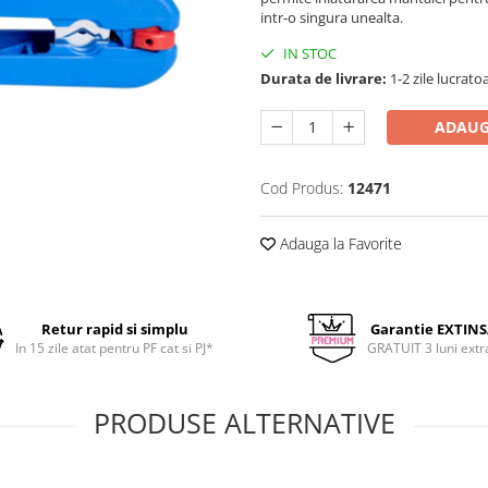
intr-o singura unealta.
IN STOC
Durata de livrare:
1-2 zile lucrato
ADAUG
Cod Produs:
12471
Adauga la Favorite
Retur rapid si simplu
Garantie EXTIN
In 15 zile atat pentru PF cat si PJ*
GRATUIT 3 luni extr
PRODUSE ALTERNATIVE