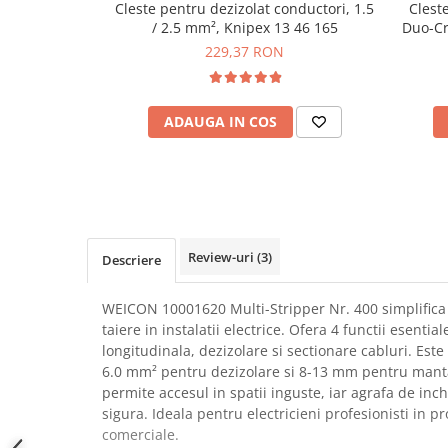
Cleste pentru dezizolat conductori, 1.5
Cleste
SCHRACK TECHNIK
Seturi de Surubelnite
/ 2.5 mm², Knipex 13 46 165
Duo-C
SAMSUNG
Cuttere
229,37 RON
SUNKKO
Foarfeca Electrician
SANYO
Chei Dinamometrice
SUPERFIRE
ADAUGA IN COS
Chei Fixe
SONOFF
Chei Reglabile
TERMOPASTY
Chei Combinate
TOPDON
Chei Inelare cu Cot
TAXNELE
Rulete
TENPOWER
Nivele cu bula
Review-uri
(3)
Descriere
VICTOR
Truse de Scule
VETO PRO PAC
Scule Electrice
WEICON 10001620 Multi-Stripper Nr. 400 simplifica 
WEICON
taiere in instalatii electrice. Ofera 4 functii esential
Unelte Multifunctionale
longitudinala, dezizolare si sectionare cabluri. Este
WERA
Surubelnite Electrice
6.0 mm² pentru dezizolare si 8-13 mm pentru man
WIHA
Polizoare
permite accesul in spatii inguste, iar agrafa de inc
WAIT TOOLS
sigura. Ideala pentru electricieni profesionisti in p
Masini de Gaurit si Insurubat
WEEEMAKE
comerciale.
Accesorii pentru Gaurit