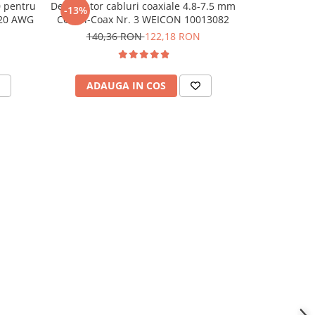
 pentru
Dezizolator cabluri coaxiale 4.8-7.5 mm
Dezizolator 
-13%
-26%
-20 AWG
Combi-Coax Nr. 3 WEICON 10013082
diametrul 0
140,36 RON
122,18 RON
224,
ADAUGA IN COS
ADAU