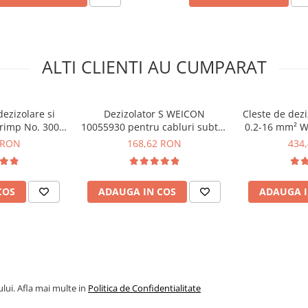
re spatiu
ALTI CLIENTI AU CUMPARAT
ti-Stripper Nr. 400
ezizolare si
Dezizolator S WEICON
Cleste de dezi
Crimp No. 300
10055930 pentru cabluri subtiri
0.2-16 mm² 
0007406
0.12-0.8 mm 36-20 AWG
Nr
 RON
168,62 RON
434
COS
ADAUGA IN COS
ADAUGA I
lui. Afla mai multe in
Politica de Confidentialitate