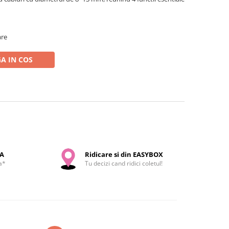
are
A IN COS
SA
Ridicare si din EASYBOX
a*
Tu decizi cand ridici coletul!