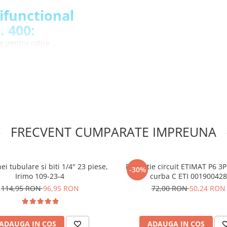
ifunctional 
 400:
te pentru rotire
ginilor ascutite
i automat pentru 0.5-6 mm²
ta deschiderii de 8-13 mm Ø
nctii integrate
usoare de 79 g si a formei 
ra de sticla armata
FRECVENT CUMPARATE IMPREUNA
lare WEICON 
. 400 cu 4 
ei tubulare si biti 1/4" 23 piese,
Protectie circuit ETIMAT P6 3
-30%
Irimo 109-23-4
curba C ETI 001900428
114,95 RON
96,95 RON
72,00 RON
50,24 RON
olare, sectionare
 – 13 mm Ø
ADAUGA IN COS
ADAUGA IN COS