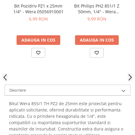
YAHBOOM
Bit Pozidriv PZ1 x 25mm
Bit Philips PH2 851/1 Z
B
YATO
1/4" - Wera 05056910001
50mm, 1/4" - Wera
05056520001
6,99 RON
9,99 RON
ZUBR
ADAUGA IN COS
ADAUGA IN COS
Descriere
Bitul Wera 855/1 TH PZ2 de 25mm este proiectat pentru
aplicatii solicitante, oferind durabilitate si performanta
ridicata. Cu o prindere hexagonala de 1/4", este
compatibil cu majoritatea suporturilor standard si
masinilor de insurubat. Constructia extra dura asigura o