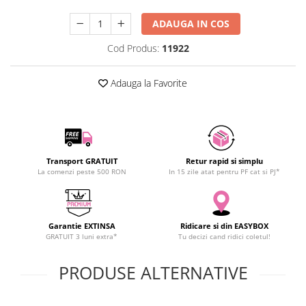
SCHRACK TECHNIK
ADAUGA IN COS
SAMSUNG
SUNKKO
Cod Produs:
11922
SANYO
Adauga la Favorite
SUPERFIRE
SONOFF
TERMOPASTY
TOPDON
TAXNELE
Transport GRATUIT
Retur rapid si simplu
TENPOWER
La comenzi peste 500 RON
In 15 zile atat pentru PF cat si PJ*
VICTOR
VETO PRO PAC
WEICON
Garantie EXTINSA
Ridicare si din EASYBOX
GRATUIT 3 luni extra*
Tu decizi cand ridici coletul!
WERA
WIHA
PRODUSE ALTERNATIVE
WAIT TOOLS
WEEEMAKE