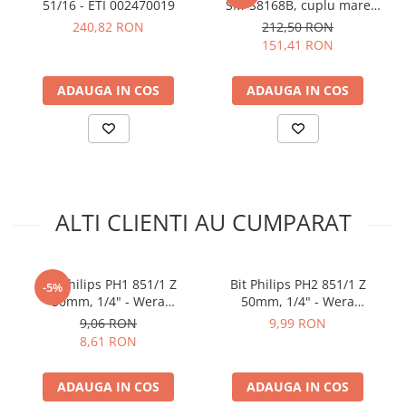
Dimensiune:
PZ 2
51/16 - ETI 002470019
SM-S8168B, cuplu mare
Lungime:
25 mm
29.9kg
240,82 RON
212,50 RON
Prindere:
Hexagonala 1/4" DIN ISO 1173-D 6.3
151,41 RON
Material:
Otel extra dur
Compatibil impact:
Da
ADAUGA IN COS
ADAUGA IN COS
Ce contine cutia?
1x Bit Pozidriv PZ2 x 25mm 1/4" - Wera 05056915001
ALTI CLIENTI AU CUMPARAT
Bit Philips PH1 851/1 Z
Bit Philips PH2 851/1 Z
-5%
50mm, 1/4" - Wera
50mm, 1/4" - Wera
05056507001
05056520001
9,06 RON
9,99 RON
8,61 RON
ADAUGA IN COS
ADAUGA IN COS