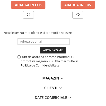
Lanterne
ADAUGA IN COS
ADAUGA IN COS
Lanterne de Cap
Lanterne de Mana
Lampi Solare
Proiectoare LED
Newsletter
Nu rata ofertele si promotiile noastre
Aeroterme
Auto
Roboti de Pornire Auto
Microscoape Biologice
Sunt de acord sa primesc informatii cu
promotiile magazinului. Afla mai multe in
Politica de Confidentialitate
MAGAZIN
CLIENTI
DATE COMERCIALE