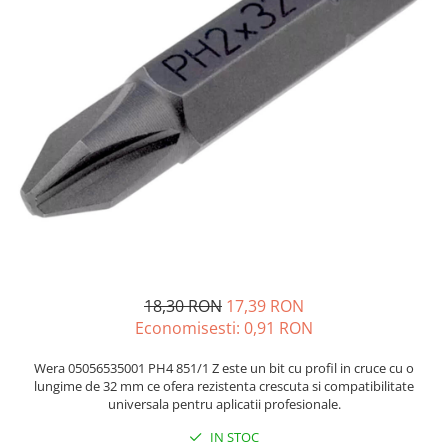
JBC
Termometre
JCD
Camere Termoviziune
JGNE
Sublere
KEYESTUDIO
Micrometre
KNIPEX
Scule si Unelte
KPS
Scule de Mana
LG CHEM
LONGWEI
Clesti de Taiat
MESTEK
Clesti pentru Dezizolat
MICROBIT
Clesti de Sertizare
MURATA
Clesti Multifunctionali
18,30 RON
17,39 RON
MOLICEL
Clesti Papagal
Economisesti:
0,91
RON
MVAVA
Clesti Autoblocanti
OPTO-EDU
Menghine
Wera 05056535001 PH4 851/1 Z este un bit cu profil in cruce cu o
lungime de 32 mm ce ofera rezistenta crescuta si compatibilitate
PIERGIACOMI
Clesti Electrician 1000V
universala pentru aplicatii profesionale.
RASPBERRY PI
Surubelnite Simple
IN STOC
RUKO
Surubelnite Electrician 1000V