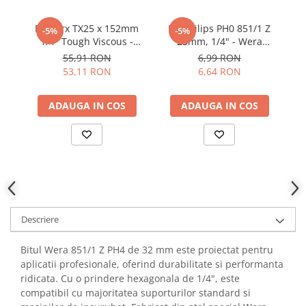
YAHBOOM
Burghie pentru Metal
YATO
Bit Torx TX25 x 152mm
Bit Philips PH0 851/1 Z
-5%
-5%
Genti pentru Scule si Unelte
1/4" Tough Viscous -
25mm, 1/4" - Wera
pi
ZUBR
Wera 05060199001
05056500001
co
Electronica
55,91 RON
6,99 RON
53,11 RON
6,64 RON
Unelte pentru Electronica
Aparate de Sudura in Puncte
ADAUGA IN COS
ADAUGA IN COS
Microscoape Digitale
Osciloscoape Digitale
Generatoare de Semnal
Surse de Laborator
Statii de Lipit
Letcon
Accesorii pentru Lipit
Descriere
Surubelnite de Precizie
Bitul Wera 851/1 Z PH4 de 32 mm este proiectat pentru
Clesti de Precizie
aplicatii profesionale, oferind durabilitate si performanta
Kituri Electronice
ridicata. Cu o prindere hexagonala de 1/4", este
compatibil cu majoritatea suporturilor standard si
Placi de Dezvoltare