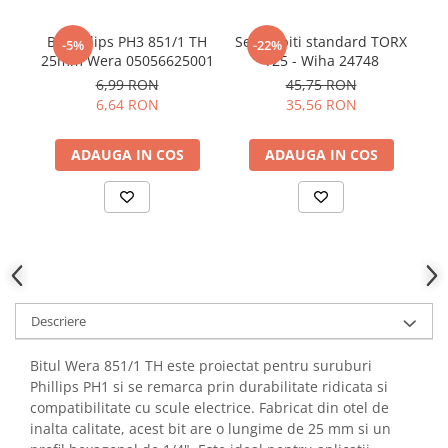
YAHBOOM
Burghie pentru Metal
YATO
Bit Philips PH3 851/1 TH
Set 10 biti standard TORX
Se
-5%
-22%
Genti pentru Scule si Unelte
25mm Wera 05056625001
T25 - Wiha 24748
ZUBR
Electronica
6,99 RON
45,75 RON
6,64 RON
35,56 RON
Unelte pentru Electronica
Aparate de Sudura in Puncte
ADAUGA IN COS
ADAUGA IN COS
Microscoape Digitale
Osciloscoape Digitale
Generatoare de Semnal
Surse de Laborator
Statii de Lipit
Letcon
Accesorii pentru Lipit
Descriere
Surubelnite de Precizie
Bitul Wera 851/1 TH este proiectat pentru suruburi
Clesti de Precizie
Phillips PH1 si se remarca prin durabilitate ridicata si
Kituri Electronice
compatibilitate cu scule electrice. Fabricat din otel de
inalta calitate, acest bit are o lungime de 25 mm si un
Placi de Dezvoltare