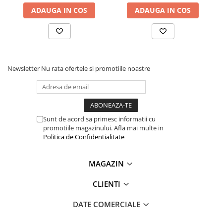
Lanterne
ADAUGA IN COS
ADAUGA IN COS
Lanterne de Cap
Lanterne de Mana
Lampi Solare
Proiectoare LED
Newsletter
Nu rata ofertele si promotiile noastre
Aeroterme
Auto
Roboti de Pornire Auto
Microscoape Biologice
Sunt de acord sa primesc informatii cu
promotiile magazinului. Afla mai multe in
Politica de Confidentialitate
MAGAZIN
CLIENTI
DATE COMERCIALE