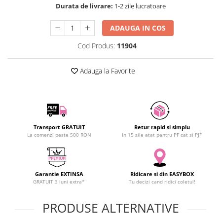
Durata de livrare:
1-2 zile lucratoare
SCHRACK TECHNIK
Seturi de Surubelnite
SAMSUNG
Cuttere
ADAUGA IN COS
SUNKKO
Foarfeca Electrician
Cod Produs:
11904
SANYO
Chei Dinamometrice
SUPERFIRE
Chei Fixe
Adauga la Favorite
SONOFF
Chei Reglabile
TERMOPASTY
Chei Combinate
TOPDON
Chei Inelare cu Cot
TAXNELE
Rulete
TENPOWER
Nivele cu bula
Transport GRATUIT
Retur rapid si simplu
La comenzi peste 500 RON
In 15 zile atat pentru PF cat si PJ*
VICTOR
Truse de Scule
VETO PRO PAC
Scule Electrice
WEICON
Unelte Multifunctionale
Garantie EXTINSA
Ridicare si din EASYBOX
WERA
Surubelnite Electrice
GRATUIT 3 luni extra*
Tu decizi cand ridici coletul!
WIHA
Polizoare
WAIT TOOLS
PRODUSE ALTERNATIVE
Masini de Gaurit si Insurubat
WEEEMAKE
Accesorii pentru Gaurit