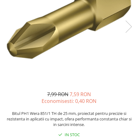
JBC
Termometre
JCD
Camere Termoviziune
JGNE
Sublere
KEYESTUDIO
Micrometre
KNIPEX
Scule si Unelte
KPS
Scule de Mana
LG CHEM
LONGWEI
Clesti de Taiat
MESTEK
Clesti pentru Dezizolat
MICROBIT
Clesti de Sertizare
MURATA
Clesti Multifunctionali
7,99 RON
7,59 RON
MOLICEL
Clesti Papagal
Economisesti:
0,40
RON
MVAVA
Clesti Autoblocanti
OPTO-EDU
Menghine
Bitul PH1 Wera 851/1 TH de 25 mm, proiectat pentru precizie si
rezistenta in aplicatii cu impact, ofera performanta constanta chiar si
PIERGIACOMI
Clesti Electrician 1000V
in sarcini intense.
RASPBERRY PI
Surubelnite Simple
IN STOC
RUKO
Surubelnite Electrician 1000V