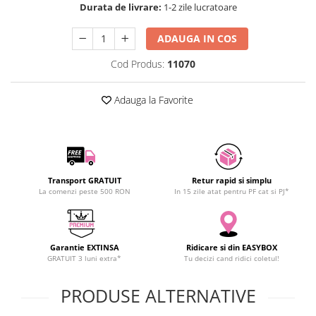
Durata de livrare:
1-2 zile lucratoare
SCHRACK TECHNIK
SAMSUNG
ADAUGA IN COS
SUNKKO
Cod Produs:
11070
SANYO
SUPERFIRE
Adauga la Favorite
SONOFF
TERMOPASTY
TOPDON
TAXNELE
TENPOWER
Transport GRATUIT
Retur rapid si simplu
La comenzi peste 500 RON
In 15 zile atat pentru PF cat si PJ*
VICTOR
VETO PRO PAC
WEICON
Garantie EXTINSA
Ridicare si din EASYBOX
WERA
GRATUIT 3 luni extra*
Tu decizi cand ridici coletul!
WIHA
WAIT TOOLS
PRODUSE ALTERNATIVE
WEEEMAKE