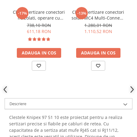
YAHBOOM
YATO
Cleste sertizare conectori
Cleste sertizare conectori
Cl
-17%
-13%
neizolati, operare cu
solari MC4 Multi-Connect,
ne
ZUBR
doua maini, 0.5 - 6 mm²,
2.5/4/6 mm², Knipex 97
K
738,10 RON
1.280,01 RON
Knipex 97 52 05
43 66
611,18 RON
1.110,52 RON
ADAUGA IN COS
ADAUGA IN COS
Descriere
Clestele Knipex 97 51 10 este proiectat pentru a realiza
sertizari precise si fiabile pe cabluri de retea. Cu
capacitatea de a sertiza atat mufe RJ45 cat si RJ11/12,
acest cleste este versatil in utilizare. Dispune de un