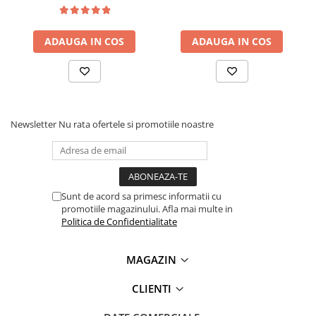
Ce contine cutia?
ADAUGA IN COS
ADAUGA IN COS
1x Cleste sertizare mufe de retea RJ45 si RJ11/12, Knipex
97 51 10
Newsletter
Nu rata ofertele si promotiile noastre
Sunt de acord sa primesc informatii cu
promotiile magazinului. Afla mai multe in
Politica de Confidentialitate
MAGAZIN
CLIENTI