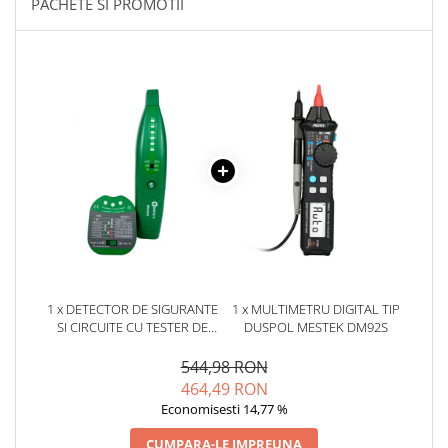
PACHETE SI PROMOTII
YAHBOOM
Burghie pentru Metal
YATO
Genti pentru Scule si Unelte
ZUBR
Electronica
Unelte pentru Electronica
Aparate de Sudura in Puncte
Microscoape Digitale
Osciloscoape Digitale
Generatoare de Semnal
Surse de Laborator
Statii de Lipit
Letcon
1 x DETECTOR DE SIGURANTE
1 x MULTIMETRU DIGITAL TIP
Accesorii pentru Lipit
SI CIRCUITE CU TESTER DE
DUSPOL MESTEK DM92S
PRIZA, BITMI 10207
Surubelnite de Precizie
544,98 RON
Clesti de Precizie
464,49 RON
Kituri Electronice
Economisesti 14,77 %
Placi de Dezvoltare
CUMPARA-LE IMPREUNA