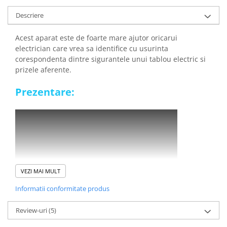
arc electric
Descriere
Descarcatoare de Supratensiune
Contactoare
Acest aparat este de foarte mare ajutor oricarui
Blocuri de Distributie
electrician care vrea sa identifice cu usurinta
Tablouri Electrice
corespondenta dintre sigurantele unui tablou electric si
prizele aferente.
Accesorii Tablouri Electrice
Stabilizatoare de Tensiune
Prezentare:
Convertoare de Tensiune
Banda Izolatoare
Panouri Fotovoltaice
Smart Home
Intrerupatoare Smart
VEZI MAI MULT
Prize Inteligente
Module Smart Home
Informatii conformitate produs
Camere Supraveghere
Review-uri
(5)
Iluminat
Beneficii detector de