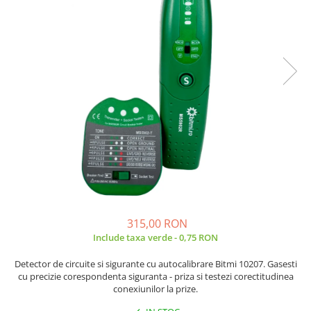
JBC
Termometre
JCD
Camere Termoviziune
JGNE
Sublere
KEYESTUDIO
Micrometre
KNIPEX
Scule si Unelte
KPS
Scule de Mana
LG CHEM
LONGWEI
Clesti de Taiat
MESTEK
Clesti pentru Dezizolat
MICROBIT
Clesti de Sertizare
MURATA
Clesti Multifunctionali
MOLICEL
Clesti Papagal
315,00 RON
MVAVA
Clesti Autoblocanti
Include taxa verde - 0,75 RON
OPTO-EDU
Menghine
Detector de circuite si sigurante cu autocalibrare Bitmi 10207. Gasesti
PIERGIACOMI
Clesti Electrician 1000V
cu precizie corespondenta siguranta - priza si testezi corectitudinea
RASPBERRY PI
Surubelnite Simple
conexiunilor la prize.
RUKO
Surubelnite Electrician 1000V