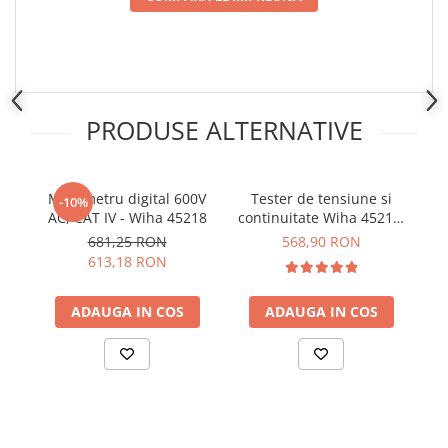
Placi de Expansiune
Module Electronice
Senzori Electronici
Componente Electronice
PRODUSE ALTERNATIVE
Gadgets
Electrice
Acumulatori si Baterii
Multimetru digital 600V
Tester de tensiune si
T
-10%
AC, CAT IV - Wiha 45218
continuitate Wiha 45217,
pen
Acumulatori
0.5-1000V AC, CAT IV
681,25 RON
568,90 RON
Baterii
613,18 RON
Distributie Comutatie si Protectie
Contoare si Relee Electrice
ADAUGA IN COS
ADAUGA IN COS
Sigurante Automate
Sigurante Fuzibile
Sigurante Diferentiale RCBO
Protectii diferentiale RCCB
Dispozitive AFDD detectare defect