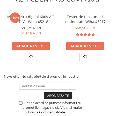
Baterie:
1x 9V (nu este inclusa)
Dim tester priza:
71 x 64 x 55mm
Greutate tester priza:
60g
Multimetru digital 600V AC,
Tester de tensiune si
Certificari:
CE / ETL / ROHS
-10%
CAT IV - Wiha 45218
continuitate Wiha 45217,
Rating siguranta:
CATII 600V
0.5-1000V AC, CAT IV
Greutate totala:
681,25 RON
0.381 Kg
568,90 RON
613,18 RON
ATENTIE:
Daca doresti sa verifici conexiunea siguranta-
priza, comuta selectorul testerului de priza pe "Breaker
ADAUGA IN COS
ADAUGA IN COS
find", introdu-l in priza si mergi cu detectorul la
sigurante.
In cazul in care priza a fost montata gresit,
pozitionati testerul invers pentru ca functia de testare a
sigurantei sa functioneze corect.
Ce contine cutia?
Newsletter
Nu rata ofertele si promotiile noastre
1x Receptor
1x Tester priza
1x Husa transport
Sunt de acord sa primesc informatii cu
1x Manual de utilizare click
AICI
promotiile magazinului. Afla mai multe in
Politica de Confidentialitate