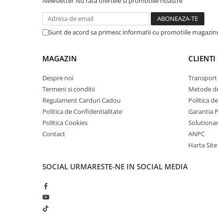
Newsletter
Nu rata ofertele si promotiile noastre
arc electric
Ce contine cutia?
Descarcatoare de Supratensiune
Contactoare
Sunt de acord sa primesc informatii cu promotiile magazinu
1x Releu Smart pentru sisteme de iluminat, Wifi, 2 
Blocuri de Distributie
1x Manual de utilizare
Tablouri Electrice
MAGAZIN
CLIENTI
Accesorii Tablouri Electrice
Despre noi
Transport 
Stabilizatoare de Tensiune
Termeni si conditii
Metode de
Convertoare de Tensiune
Regulament Carduri Cadou
Politica d
Banda Izolatoare
Politica de Confidentialitate
Garantia 
Politica Cookies
Solutionare
Panouri Fotovoltaice
Contact
ANPC
Smart Home
Harta Site
Intrerupatoare Smart
Prize Inteligente
SOCIAL
URMARESTE-NE IN SOCIAL MEDIA
Module Smart Home
Camere Supraveghere
Iluminat