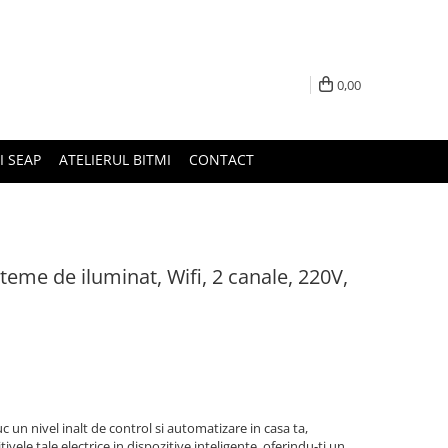
0,00
I SEAP
ATELIERUL BITMI
CONTACT
teme de iluminat, Wifi, 2 canale, 220V,
un nivel inalt de control si automatizare in casa ta,
vele tale electrice in dispozitive inteligente, oferindu-ti un