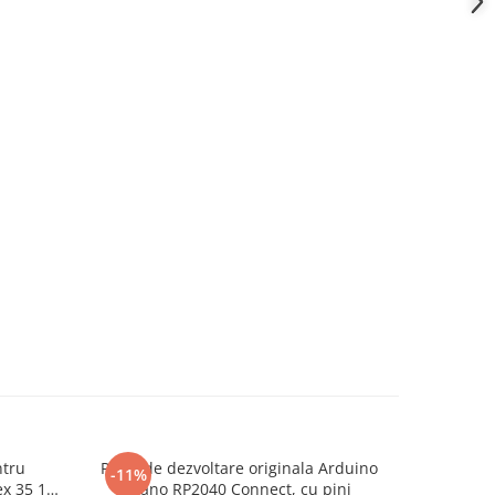
ntru
Placa de dezvoltare originala Arduino
Intrerupat
-11%
ex 35 12
Nano RP2040 Connect, cu pini
nul, 