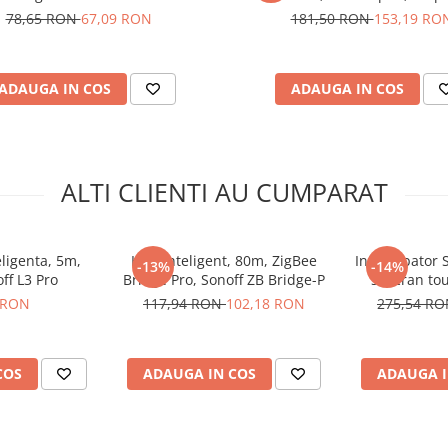
115 ESD
78,65 RON
67,09 RON
181,50 RON
153,19 RO
conectat direct la internet
ceea ce il face mai
ADAUGA IN COS
ADAUGA IN COS
ator smart,
ALTI CLIENTI AU CUMPARAT
ligenta, 5m,
Hub inteligent, 80m, ZigBee
Intrerupator 
-13%
-14%
ff L3 Pro
Bridge Pro, Sonoff ZB Bridge-P
si ecran to
NS
 RON
117,94 RON
102,18 RON
275,54 R
istant
COS
ADAUGA IN COS
ADAUGA I