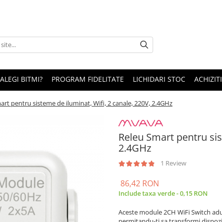
 ALEGI BITMI?
PROGRAM FIDELITATE
LICHIDARI STOC
ACHIZITI
art pentru sisteme de iluminat, Wifi, 2 canale, 220V, 2.4GHz
Releu Smart pentru sis
2.4GHz
1 Review
86,42 RON
Include taxa verde - 0,15 RON
Aceste module 2CH WiFi Switch aduc 
permitandu-ti sa transformi dispoziti