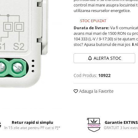
control mai mare asupra locuintei t
utilizarea resurselor energetice.
STOC EPUIZAT
Durata de livrare:
Va fi comunicat
avans mai mari de 1500 RON cu prod
104 333 (L-V / 9-17:30) si te ajutam 
stoc? Apasa butonul de mai jos ⬇A
ALERTA STOC
Cod Produs:
10922
Adauga la Favorite
Retur rapid si simplu
Garantie EXTIN
In 15 zile atat pentru PF cat si PJ*
GRATUIT 3 luni extr