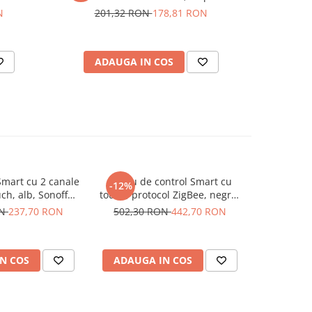
N
201,32 RON
178,81 RON
ADAUGA IN COS
AD
Smart cu 2 canale
Panou de control Smart cu
Comutator 
-12%
uch, alb, Sonoff
touch, protocol ZigBee, negru,
temperatura
Panel
Sonoff NSPanel Pro
Sonoff 
ON
237,70 RON
502,30 RON
442,70 RON
N COS
ADAUGA IN COS
ADAUG