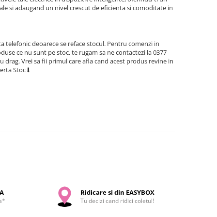
ale si adaugand un nivel crescut de eficienta si comoditate in
a telefonic deoarece se reface stocul. Pentru comenzi in
use ce nu sunt pe stoc, te rugam sa ne contactezi la 0377
cu drag. Vrei sa fii primul care afla cand acest produs revine in
lerta Stoc⬇
SA
Ridicare si din EASYBOX
a*
Tu decizi cand ridici coletul!