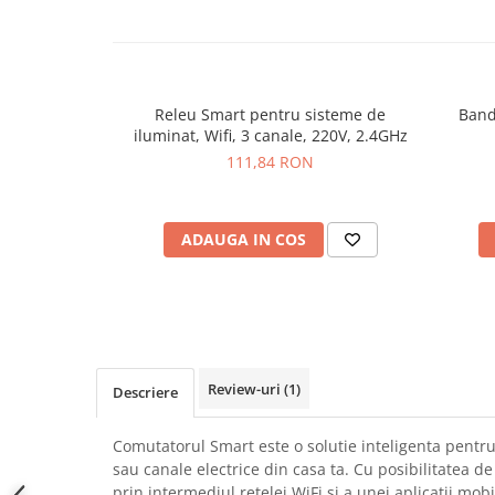
SCHRACK TECHNIK
Seturi de Surubelnite
SAMSUNG
Cuttere
SUNKKO
Foarfeca Electrician
SANYO
Chei Dinamometrice
Releu Smart pentru sisteme de
Band
SUPERFIRE
iluminat, Wifi, 3 canale, 220V, 2.4GHz
Chei Fixe
111,84 RON
SONOFF
Chei Reglabile
TERMOPASTY
Chei Combinate
TOPDON
Chei Inelare cu Cot
ADAUGA IN COS
TAXNELE
Rulete
TENPOWER
Nivele cu bula
VICTOR
Truse de Scule
VETO PRO PAC
Scule Electrice
WEICON
Unelte Multifunctionale
Review-uri
(1)
WERA
Descriere
Surubelnite Electrice
WIHA
Polizoare
Comutatorul Smart este o solutie inteligenta pentru
WAIT TOOLS
Masini de Gaurit si Insurubat
sau canale electrice din casa ta. Cu posibilitatea de
WEEEMAKE
Accesorii pentru Gaurit
prin intermediul retelei WiFi si a unei aplicatii mo