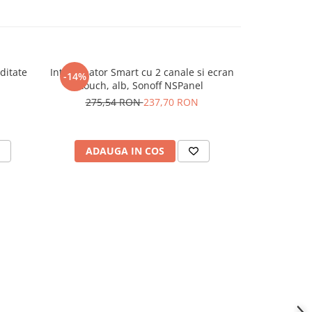
ditate
Intrerupator Smart cu 2 canale si ecran
Panou de c
-14%
-12%
touch, alb, Sonoff NSPanel
protocol ZigB
275,54 RON
237,70 RON
502,
ADAUGA IN COS
ADAU