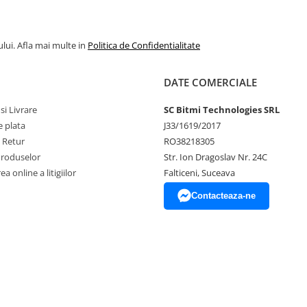
lui. Afla mai multe in
Politica de Confidentialitate
canale, 220V, 2.4GHz
DATE COMERCIALE
si Livrare
SC Bitmi Technologies SRL
 plata
J33/1619/2017
e Retur
RO38218305
Produselor
Str. Ion Dragoslav Nr. 24C
a online a litigiilor
Falticeni, Suceava
Contacteaza-ne