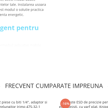
telor tale. Instalarea usoara
est modul o solutie practica
ienta energetic.
igent pentru
ermediul aplicatiei mobile
ta timp cat ai acces la
gle Assistant si Amazon
tr-un mod confortabil
 ca lumina sa se potriveasca
 pana la momentul trezirii
ntru a crea scenarii
FRECVENT CUMPARATE IMPREUNA
lucru, modul cina etc.
utatoare pentru a controla
tive
ma stare a dispozitivelor,
 piese cu biti 1/4", adaptor si
Cleste ESD de precizie pe
-16%
ri dupa intreruperea
relungitor Irimo 475-32-1
electronisti, cu varf plat, Knip