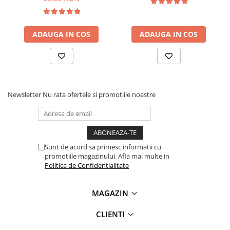
ADAUGA IN COS
ADAUGA IN COS
Newsletter
Nu rata ofertele si promotiile noastre
Sunt de acord sa primesc informatii cu
promotiile magazinului. Afla mai multe in
Politica de Confidentialitate
Ce contine cutia?
MAGAZIN
CLIENTI
1x Modul monitorizare activitate cardiaca, AD8232