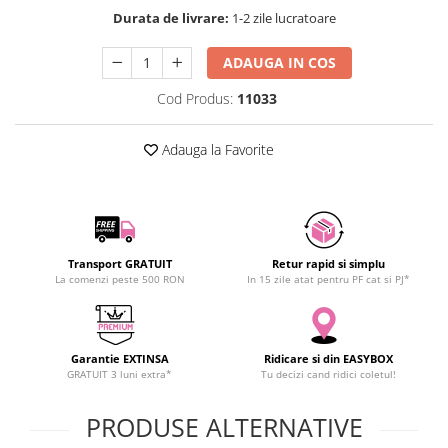
SCHRACK TECHNIK
Durata de livrare:
1-2 zile lucratoare
SAMSUNG
ADAUGA IN COS
SUNKKO
SANYO
Cod Produs:
11033
SUPERFIRE
SONOFF
Adauga la Favorite
TERMOPASTY
TOPDON
TAXNELE
TENPOWER
Transport GRATUIT
Retur rapid si simplu
VICTOR
La comenzi peste 500 RON
In 15 zile atat pentru PF cat si PJ*
VETO PRO PAC
WEICON
WERA
Garantie EXTINSA
Ridicare si din EASYBOX
GRATUIT 3 luni extra*
Tu decizi cand ridici coletul!
WIHA
WAIT TOOLS
PRODUSE ALTERNATIVE
WEEEMAKE