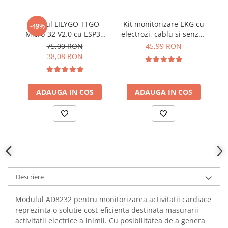
YAHBOOM
YATO
Modul LILYGO TTGO
Kit monitorizare EKG cu
-49%
ZUBR
Micro-32 V2.0 cu ESP32
electrozi, cablu si senzor
PICO-D4
AD8232
75,00 RON
45,99 RON
38,08 RON
ADAUGA IN COS
ADAUGA IN COS
Descriere
Modulul AD8232 pentru monitorizarea activitatii cardiace
reprezinta o solutie cost-eficienta destinata masurarii
activitatii electrice a inimii. Cu posibilitatea de a genera