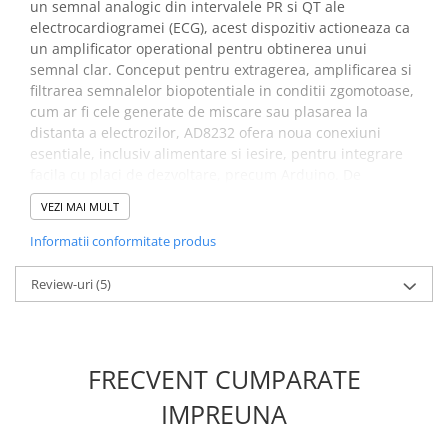
un semnal analogic din intervalele PR si QT ale
electrocardiogramei (ECG), acest dispozitiv actioneaza ca
un amplificator operational pentru obtinerea unui
semnal clar. Conceput pentru extragerea, amplificarea si
filtrarea semnalelor biopotentiale in conditii zgomotoase,
cum ar fi cele generate de miscare sau plasarea la
distanta a electrozilor, AD8232 ofera noua conexiuni
esentiale, inclusiv alimentare si iesire, pentru integrare
facila cu placi de dezvoltare, precum Arduino. De
asemenea, dispune de pini pentru conectarea unor
VEZI MAI MULT
senzori si include un indicator LED care pulseaza in
ritmul batailor inimii. Pentru utilizare, sunt necesari
Informatii conformitate produs
electrozi si un cablu pentru senzor.
Review-uri
(5)
Specificatii modul
monitorizare activitate
cardiaca, AD8232:
FRECVENT CUMPARATE
IMPREUNA
Tensiunea de operare:
3.3VDC
Curent:
170 uA