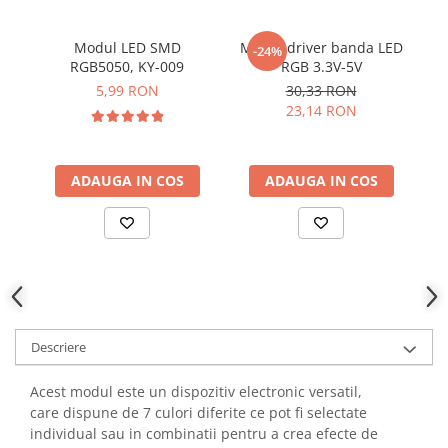
YAHBOOM
YATO
Modul LED SMD
Modul driver banda LED
Mo
-24%
ZUBR
RGB5050, KY-009
RGB 3.3V-5V
5,99 RON
30,33 RON
23,14 RON
ADAUGA IN COS
ADAUGA IN COS
Descriere
Acest modul este un dispozitiv electronic versatil,
care dispune de 7 culori diferite ce pot fi selectate
individual sau in combinatii pentru a crea efecte de