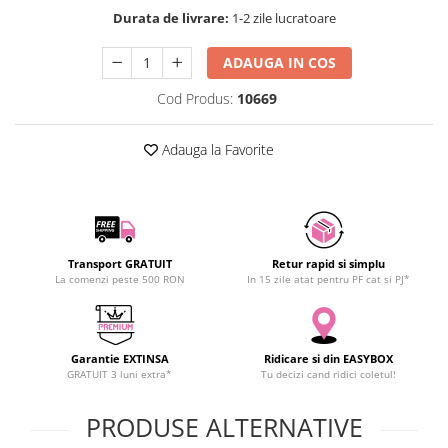
SCHRACK TECHNIK
Durata de livrare:
1-2 zile lucratoare
SAMSUNG
ADAUGA IN COS
SUNKKO
SANYO
Cod Produs:
10669
SUPERFIRE
SONOFF
Adauga la Favorite
TERMOPASTY
TOPDON
TAXNELE
TENPOWER
Transport GRATUIT
Retur rapid si simplu
VICTOR
La comenzi peste 500 RON
In 15 zile atat pentru PF cat si PJ*
VETO PRO PAC
WEICON
WERA
Garantie EXTINSA
Ridicare si din EASYBOX
GRATUIT 3 luni extra*
Tu decizi cand ridici coletul!
WIHA
WAIT TOOLS
PRODUSE ALTERNATIVE
WEEEMAKE