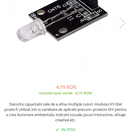
Placi de Expansiune
Tablouri Electrice
Chei Dinamometrice
Camere Termoviziune
JBC
Module Electronice
Accesorii Tablouri Electrice
Chei Fixe
JCD
Sublere
Senzori Electronici
Stabilizatoare de Tensiune
Chei Reglabile
JGNE
Micrometre
Componente Electronice
Chei Combinate
Convertoare de Tensiune
KEYESTUDIO
Chei Inelare cu Cot
Gadgets
KNIPEX
Banda Izolatoare
Rulete
KPS
Nivele cu bula
LG CHEM
Truse de Scule
LONGWEI
Scule Electrice
MESTEK
Unelte Multifunctionale
MICROBIT
Surubelnite Electrice
MURATA
4,99 RON
Polizoare
MOLICEL
Include taxa verde - 0,15 RON
Masini de Gaurit si Insurubat
MVAVA
Datorita capacitatii sale de a afisa multiple culori, modulul KY-034
Accesorii pentru Gaurit
OPTO-EDU
poate fi utilizat intr-o varietate de aplicatii precum: proiecte DIY pentru
PIERGIACOMI
a crea iluminare ambientala, indicatii vizuale, jocuri interactive, afisaje
Burghie pentru Metal
creative etc.
RASPBERRY PI
Genti pentru Scule si Unelte
RUKO
IN STOC