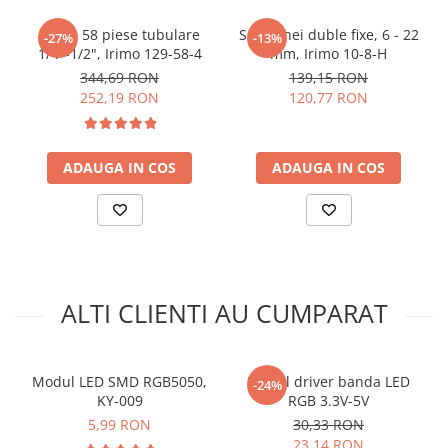
Trusa 58 piese tubulare
Set 8 chei duble fixe, 6 - 22
-27%
-13%
Pentru codul sursa, click
AICI
1/4"-1/2", Irimo 129-58-4
mm, Irimo 10-8-H
344,69 RON
139,15 RON
252,19 RON
120,77 RON
ADAUGA IN COS
ADAUGA IN COS
Ce contine cutia?
ALTI CLIENTI AU CUMPARAT
1x Modul LED 7 culori, 5mm, KY-034
Modul LED SMD RGB5050,
Modul driver banda LED
-24%
KY-009
RGB 3.3V-5V
5,99 RON
30,33 RON
23,14 RON