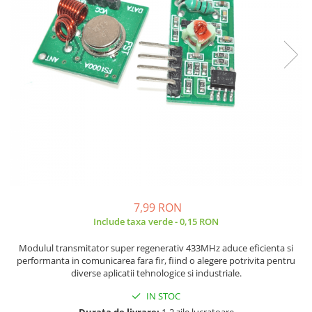
JBC
Termometre
JCD
Camere Termoviziune
JGNE
Sublere
KEYESTUDIO
Micrometre
KNIPEX
Scule si Unelte
KPS
Scule de Mana
LG CHEM
LONGWEI
Clesti de Taiat
MESTEK
Clesti pentru Dezizolat
MICROBIT
Clesti de Sertizare
MURATA
Clesti Multifunctionali
7,99 RON
MOLICEL
Clesti Papagal
Include taxa verde - 0,15 RON
MVAVA
Clesti Autoblocanti
Modulul transmitator super regenerativ 433MHz aduce eficienta si
OPTO-EDU
Menghine
performanta in comunicarea fara fir, fiind o alegere potrivita pentru
PIERGIACOMI
Clesti Electrician 1000V
diverse aplicatii tehnologice si industriale.
RASPBERRY PI
Surubelnite Simple
IN STOC
RUKO
Surubelnite Electrician 1000V
Durata de livrare:
1-2 zile lucratoare