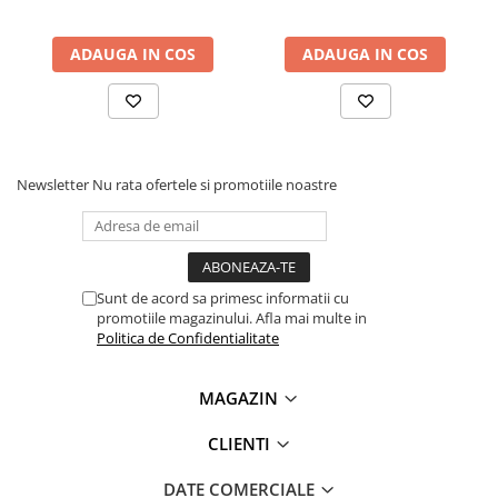
Lanterne
In Atelierul Bitmi gasesti toate detaliile, click
AICI
Lanterne de Cap
ADAUGA IN COS
ADAUGA IN COS
Lanterne de Mana
Lampi Solare
Proiectoare LED
Aeroterme
Newsletter
Nu rata ofertele si promotiile noastre
Auto
Roboti de Pornire Auto
Microscoape Biologice
Ce contine cutia?
Sunt de acord sa primesc informatii cu
promotiile magazinului. Afla mai multe in
Politica de Confidentialitate
1x Modul emisie-receptie 433MHz
MAGAZIN
CLIENTI
DATE COMERCIALE