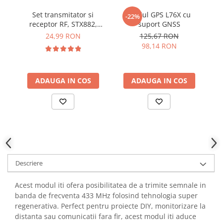
YAHBOOM
Burghie pentru Metal
Set transmitator si
Modul GPS L76X cu
-22%
YATO
receptor RF, STX882,
suport GNSS
f
Genti pentru Scule si Unelte
ZUBR
SRX882 cu antena
24,99 RON
125,67 RON
Electronica
98,14 RON
Unelte pentru Electronica
Aparate de Sudura in Puncte
ADAUGA IN COS
ADAUGA IN COS
Microscoape Digitale
Osciloscoape Digitale
Generatoare de Semnal
Surse de Laborator
Statii de Lipit
Letcon
Accesorii pentru Lipit
Descriere
Surubelnite de Precizie
Clesti de Precizie
Acest modul iti ofera posibilitatea de a trimite semnale in
banda de frecventa 433 MHz folosind tehnologia super
Kituri Electronice
regenerativa. Perfect pentru proiecte DIY, monitorizare la
Placi de Dezvoltare
distanta sau comunicatii fara fir, acest modul iti aduce