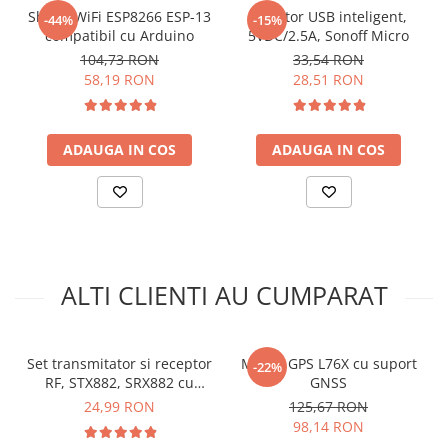
arc electric
Shield WiFi ESP8266 ESP-13
Adaptor USB inteligent,
-44%
-15%
Descarcatoare de Supratensiune
compatibil cu Arduino
5VDC/2.5A, Sonoff Micro
104,73 RON
33,54 RON
Contactoare
58,19 RON
28,51 RON
Blocuri de Distributie
Tablouri Electrice
Accesorii Tablouri Electrice
ADAUGA IN COS
ADAUGA IN COS
Stabilizatoare de Tensiune
Convertoare de Tensiune
Banda Izolatoare
Panouri Fotovoltaice
Smart Home
ALTI CLIENTI AU CUMPARAT
Intrerupatoare Smart
Prize Inteligente
Set transmitator si receptor
Modul GPS L76X cu suport
-22%
Module Smart Home
RF, STX882, SRX882 cu
GNSS
antena
Camere Supraveghere
24,99 RON
125,67 RON
98,14 RON
Iluminat
Idee de proiect: