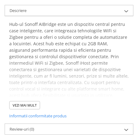
arc electric
Descarcatoare de Supratensiune
Descriere
Contactoare
Hub-ul Sonoff AIBridge este un dispozitiv central pentru
Blocuri de Distributie
case inteligente, care integreaza tehnologiile WiFi si
Tablouri Electrice
Zigbee pentru a oferi o solutie completa de automatizare
Accesorii Tablouri Electrice
a locuintei. Acest hub este echipat cu 2GB RAM,
asigurand performanta rapida si eficienta pentru
Stabilizatoare de Tensiune
gestionarea si controlul dispozitivelor conectate. Prin
Convertoare de Tensiune
intermediul WiFi si Zigbee, Sonoff iHost permite
conectarea si gestionarea unei varietati de dispozitive
Banda Izolatoare
inteligente, cum ar fi lumini, senzori, prize si multe altele,
Panouri Fotovoltaice
toate printr-o interfata centralizata. Cu suport pentru
Smart Home
control vocal si integrare cu alte platforme smart home,
Intrerupatoare Smart
acest hub ofera flexibilitate si usurinta in utilizare.
Prize Inteligente
VEZI MAI MULT
Beneficii hub smart home,
Module Smart Home
Informatii conformitate produs
Sonoff AlBridge:
Camere Supraveghere
Compatibilitatea cu dispozitivele Wi-Fi si ZigBee
Review-uri
(0)
Iluminat
permite integrarea si gestionarea facila a pana la 128