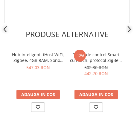
Placi de Expansiune
Module Electronice
Senzori Electronici
Componente Electronice
PRODUSE ALTERNATIVE
Gadgets
Electrice
Hub inteligent, iHost WiFi,
Panou de control Smart
B
-12%
Acumulatori si Baterii
Zigbee, 4GB RAM, Sonoff
cu touch, protocol ZigBee,
1
AIBridge-26
negru, Sonoff NSPanel
Acumulatori
547,03 RON
502,30 RON
Pro
442,70 RON
Baterii
Distributie Comutatie si Protectie
Contoare si Relee Electrice
ADAUGA IN COS
ADAUGA IN COS
Sigurante Automate
Sigurante Fuzibile
Sigurante Diferentiale RCBO
Protectii diferentiale RCCB
Dispozitive AFDD detectare defect