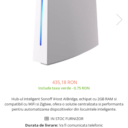
JBC
Termometre
JCD
Camere Termoviziune
JGNE
Sublere
KEYESTUDIO
Micrometre
KNIPEX
Scule si Unelte
KPS
Scule de Mana
LG CHEM
LONGWEI
Clesti de Taiat
MESTEK
Clesti pentru Dezizolat
MICROBIT
Clesti de Sertizare
MURATA
Clesti Multifunctionali
435,18 RON
Include taxa verde - 0,75 RON
MOLICEL
Clesti Papagal
MVAVA
Clesti Autoblocanti
Hub-ul inteligent Sonoff iHost AIBridge, echipat cu 2GB RAM si
OPTO-EDU
Menghine
compatibil cu WiFi si Zigbee, ofera o solutie centralizata si performanta
pentru automatizarea dispozitivelor din locuintele inteligente.
PIERGIACOMI
Clesti Electrician 1000V
RASPBERRY PI
Surubelnite Simple
IN STOC FURNIZOR
Durata de livrare:
Va fi comunicata telefonic
RUKO
Surubelnite Electrician 1000V