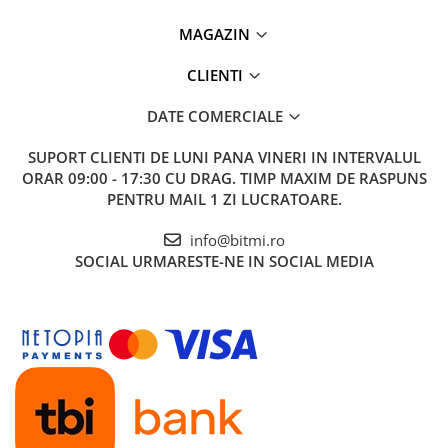
Material:
ABS
Dimensiuni:
135 x 120 x 41mm
MAGAZIN
Greutate:
208 g
CLIENTI
Ce contine cutia?
DATE COMERCIALE
1x Hub inteligent, iHost WiFi, Zigbee, 2GB RAM, Sonoff
SUPORT CLIENTI
DE LUNI PANA VINERI IN INTERVALUL
AIBridge
ORAR 09:00 - 17:30 CU DRAG. TIMP MAXIM DE RASPUNS
1x Cablu RJ45 1m
PENTRU MAIL 1 ZI LUCRATOARE.
1x Cablu USB 1m
1x Cheie reset
info@bitmi.ro
1x Manual de utilizare
SOCIAL
URMARESTE-NE IN SOCIAL MEDIA