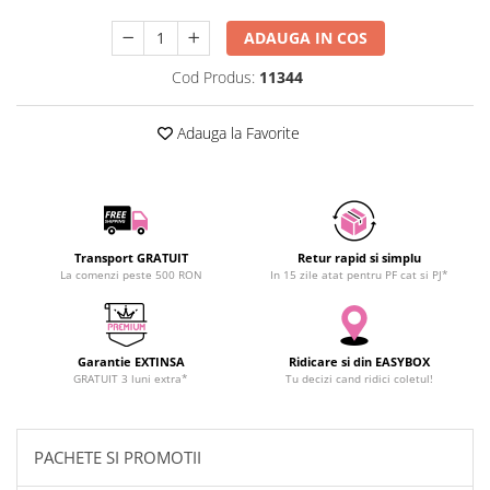
SCHRACK TECHNIK
Seturi de Surubelnite
ADAUGA IN COS
SAMSUNG
Cuttere
SUNKKO
Cod Produs:
11344
Foarfeca Electrician
SANYO
Chei Dinamometrice
SUPERFIRE
Adauga la Favorite
Chei Fixe
SONOFF
Chei Reglabile
TERMOPASTY
Chei Combinate
TOPDON
Chei Inelare cu Cot
TAXNELE
Rulete
Transport GRATUIT
Retur rapid si simplu
TENPOWER
Nivele cu bula
La comenzi peste 500 RON
In 15 zile atat pentru PF cat si PJ*
VICTOR
Truse de Scule
VETO PRO PAC
Scule Electrice
WEICON
Garantie EXTINSA
Ridicare si din EASYBOX
Unelte Multifunctionale
GRATUIT 3 luni extra*
Tu decizi cand ridici coletul!
WERA
Surubelnite Electrice
WIHA
Polizoare
WAIT TOOLS
Masini de Gaurit si Insurubat
PACHETE SI PROMOTII
WEEEMAKE
Accesorii pentru Gaurit