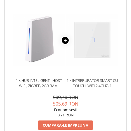
YAHBOOM
Burghie pentru Metal
YATO
Genti pentru Scule si Unelte
ZUBR
Electronica
Unelte pentru Electronica
Aparate de Sudura in Puncte
Microscoape Digitale
Osciloscoape Digitale
Generatoare de Semnal
Surse de Laborator
Statii de Lipit
1 x HUB INTELIGENT, IHOST
1 x INTRERUPATOR SMART CU
Letcon
WIFI, ZIGBEE, 2GB RAM,
TOUCH, WIFI 2.4GHZ, 1
SONOFF AIBRIDGE
CANAL, 2A, SONOFF T0EU1C-
Accesorii pentru Lipit
TX
509,40 RON
Surubelnite de Precizie
505,69 RON
Clesti de Precizie
Economisesti
3,71 RON
Kituri Electronice
Placi de Dezvoltare
CUMPARA-LE IMPREUNA