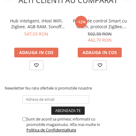
ALTI CLIENTI AU CUMPARAT
WiFi + Zigbee, Sonoff
AlBridge:
Hub inteligent, iHost WiFi,
Panou de control Smart cu
-12%
Zigbee, 4GB RAM, Sonoff
touch, protocol ZigBee,
Marca:
Sonoff
AIBridge-26
negru, Sonoff NSPanel Pro
547,03 RON
502,30 RON
Model:
AIBridge
442,70 RON
Culoare:
alba
Capacitate RAM:
2 GB
ADAUGA IN COS
ADAUGA IN COS
CPU:
RV1109 Dual-Core 1.5GHz
NPU:
1.2Tops INT8/INT16
Memorie interna:
8 GB
Conectivitate wireless:
Wi-Fi IEEE 802.11 b/g/n 2.4GHz,
Zigbee 3.0
Card de memorie:
microSD de pana la 256 GB
Newsletter
Nu rata ofertele si promotiile noastre
Criptare:
AES-128
Mod de securitate:
WPA/WPA2
Interfata:
RJ45
Intrare:
5V-2A
Utilizare:
In interior
Sunt de acord sa primesc informatii cu
promotiile magazinului. Afla mai multe in
Temperatura nominala:
-10°C~40°C
Politica de Confidentialitate
Altitudine de operare:
<2000 m