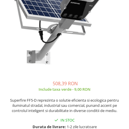
JBC
Termometre
JCD
Camere Termoviziune
JGNE
Sublere
KEYESTUDIO
Micrometre
KNIPEX
Scule si Unelte
KPS
Scule de Mana
LG CHEM
LONGWEI
Clesti de Taiat
MESTEK
Clesti pentru Dezizolat
MICROBIT
Clesti de Sertizare
MURATA
Clesti Multifunctionali
508,39 RON
MOLICEL
Include taxa verde - 9,00 RON
Clesti Papagal
MVAVA
Clesti Autoblocanti
Superfire FF5-D reprezinta o solutie eficienta si ecologica pentru
OPTO-EDU
Menghine
iluminatul stradal, industrial sau comercial, punand accent pe
controlul inteligent si durabilitate in diverse conditii de mediu.
PIERGIACOMI
Clesti Electrician 1000V
RASPBERRY PI
Surubelnite Simple
IN STOC
RUKO
Durata de livrare:
1-2 zile lucratoare
Surubelnite Electrician 1000V