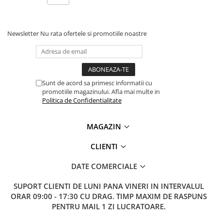
Lanterne
Material:
ABS+sticla securizata
Dimensiune lampa
: 494 x 215 x 55 mm
Lanterne de Cap
Dimensiune panou:
520 x 350 x 17 mm
Lanterne de Mana
Newsletter
Nu rata ofertele si promotiile noastre
Greutate:
5.06 kg
Lampi Solare
Ce contine cutia?
Proiectoare LED
Aeroterme
1x Lampa
Sunt de acord sa primesc informatii cu
Auto
promotiile magazinului. Afla mai multe in
1x Panou solar
Politica de Confidentialitate
Roboti de Pornire Auto
1x Suport
1x Suruburi
Microscoape Biologice
1x Manual de utilizare, disponibil
AICI
MAGAZIN
CLIENTI
DATE COMERCIALE
SUPORT CLIENTI
DE LUNI PANA VINERI IN INTERVALUL
ORAR 09:00 - 17:30 CU DRAG. TIMP MAXIM DE RASPUNS
PENTRU MAIL 1 ZI LUCRATOARE.