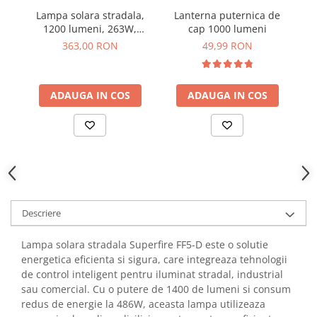
YAHBOOM
Lampa solara stradala,
Lanterna puternica de
Burghie pentru Metal
YATO
1200 lumeni, 263W,
cap 1000 lumeni
lu
Genti pentru Scule si Unelte
15000 mAh, Superfire
ZUBR
363,00 RON
49,99 RON
FF5-C
Electronica
Unelte pentru Electronica
ADAUGA IN COS
ADAUGA IN COS
Aparate de Sudura in Puncte
Microscoape Digitale
Osciloscoape Digitale
Generatoare de Semnal
Surse de Laborator
Statii de Lipit
Letcon
Descriere
Accesorii pentru Lipit
Surubelnite de Precizie
Lampa solara stradala Superfire FF5-D este o solutie
energetica eficienta si sigura, care integreaza tehnologii
Clesti de Precizie
de control inteligent pentru iluminat stradal, industrial
Kituri Electronice
sau comercial. Cu o putere de 1400 de lumeni si consum
Placi de Dezvoltare
redus de energie la 486W, aceasta lampa utilizeaza