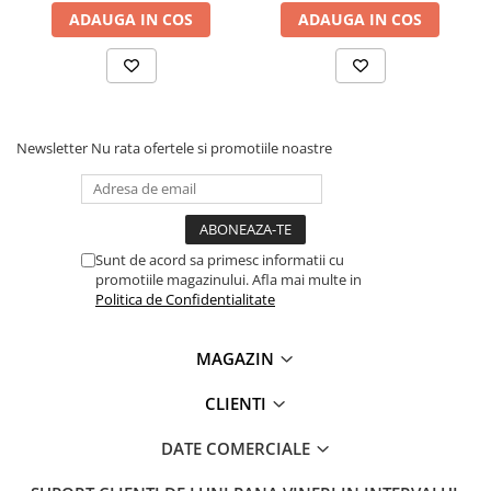
ADAUGA IN COS
ADAUGA IN COS
Tensiune iesire:
21.5 V DC
Curent iesire:
2200 mA (2.2A)
Indicator de incarcare:
Da (LED incorporat)
Greutate:
0.38 kg
Timpi de incarcare acumulatori:
Timp incarcare acumulator 2 Ah:
55 min
Newsletter
Nu rata ofertele si promotiile noastre
Timp incarcare acumulator 3 Ah:
90 min
Timp incarcare acumulator 4 Ah:
120 min
Timp incarcare acumulator 6 Ah:
180 min
Timp incarcare acumulator 9 Ah:
270 min
Indicator de incarcare:
Da (LED incorporat) Greutate: 0.38
Sunt de acord sa primesc informatii cu
kg
promotiile magazinului. Afla mai multe in
Politica de Confidentialitate
MAGAZIN
CLIENTI
Vezi manualul de utilizare
AICI
DATE COMERCIALE
Ce contine cutia?