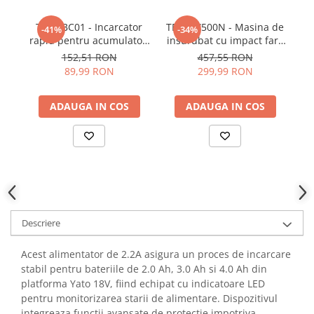
YAHBOOM
YATO
TEH LBC01 - Incarcator
TEH LW500N - Masina de
-41%
-34%
rapid pentru acumulatori
insurubat cu impact fara
a
ZUBR
20V
fir 20V 500Nm, motor
152,51 RON
457,55 RON
Brushless
89,99 RON
299,99 RON
ADAUGA IN COS
ADAUGA IN COS
Descriere
Acest alimentator de 2.2A asigura un proces de incarcare
stabil pentru bateriile de 2.0 Ah, 3.0 Ah si 4.0 Ah din
platforma Yato 18V, fiind echipat cu indicatoare LED
pentru monitorizarea starii de alimentare. Dispozitivul
integreaza functii avansate de protectie impotriva