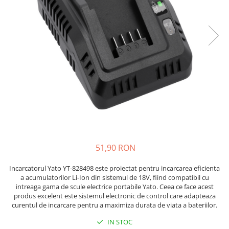
Placi de Expansiune
Tablouri Electrice
Chei Dinamometrice
Camere Termoviziune
JBC
Module Electronice
Accesorii Tablouri Electrice
Chei Fixe
JCD
Sublere
Senzori Electronici
Stabilizatoare de Tensiune
Chei Reglabile
JGNE
Micrometre
Componente Electronice
Chei Combinate
Convertoare de Tensiune
KEYESTUDIO
Chei Inelare cu Cot
Gadgets
KNIPEX
Banda Izolatoare
Rulete
KPS
Nivele cu bula
LG CHEM
Truse de Scule
LONGWEI
Scule Electrice
MESTEK
Unelte Multifunctionale
MICROBIT
Surubelnite Electrice
MURATA
51,90 RON
Polizoare
MOLICEL
Incarcatorul Yato YT-828498 este proiectat pentru incarcarea eficienta
Masini de Gaurit si Insurubat
MVAVA
a acumulatorilor Li-Ion din sistemul de 18V, fiind compatibil cu
Accesorii pentru Gaurit
OPTO-EDU
intreaga gama de scule electrice portabile Yato. Ceea ce face acest
produs excelent este sistemul electronic de control care adapteaza
PIERGIACOMI
Burghie pentru Metal
curentul de incarcare pentru a maximiza durata de viata a bateriilor.
RASPBERRY PI
Genti pentru Scule si Unelte
IN STOC
RUKO