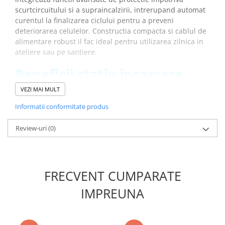
scurtcircuitului si a supraincalzirii, intrerupand automat
curentul la finalizarea ciclului pentru a preveni
deteriorarea celulelor. Constructia compacta si cablul de
alimentare robust il fac ideal pentru utilizarea zilnica in
ateliere sau pe santiere.
Beneficii statie incarcare
acumulatori YATO YT-
VEZI MAI MULT
828498:
Informatii conformitate produs
Curentul de iesire de 2.2A permite reincarcarea
rapida a bateriilor de capacitate mica astfel incat un
Review-uri
(0)
acumulator de 2.0 Ah sa fie gata de utilizare in doar 60
minute pentru a asigura continuitatea proiectelor tale
Sistemul de management inteligent previne
supraincalzirea celulelor Li-Ion prin ajustarea
FRECVENT CUMPARATE
tensiunii in timpul procesului de alimentare, fapt ce
prelungeste considerabil numarul total de cicluri de
IMPREUNA
incarcare/descarcare
Indicatorii LED de stare ofera un diagnostic vizual
imediat permitand utilizatorului sa identifice rapid