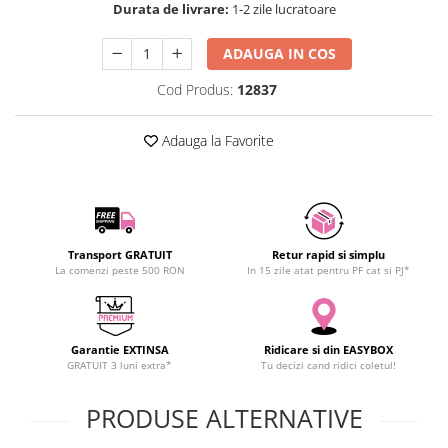
Durata de livrare:
1-2 zile lucratoare
SCHRACK TECHNIK
SAMSUNG
ADAUGA IN COS
SUNKKO
Cod Produs:
12837
SANYO
SUPERFIRE
Adauga la Favorite
SONOFF
TERMOPASTY
TOPDON
TAXNELE
TENPOWER
Transport GRATUIT
Retur rapid si simplu
La comenzi peste 500 RON
In 15 zile atat pentru PF cat si PJ*
VICTOR
VETO PRO PAC
WEICON
Garantie EXTINSA
Ridicare si din EASYBOX
WERA
GRATUIT 3 luni extra*
Tu decizi cand ridici coletul!
WIHA
WAIT TOOLS
PRODUSE ALTERNATIVE
WEEEMAKE