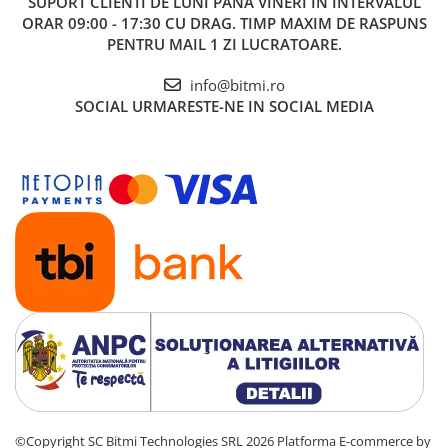
SUPORT CLIENTI
DE LUNI PANA VINERI IN INTERVALUL
ORAR 09:00 - 17:30 CU DRAG. TIMP MAXIM DE RASPUNS
1x Incarcator acumulatori, 18V, 2.2A, YATO YT-828498
PENTRU MAIL 1 ZI LUCRATOARE.
info@bitmi.ro
SOCIAL
URMARESTE-NE IN SOCIAL MEDIA
©Copyright SC Bitmi Technologies SRL 2026
Platforma E-commerce by