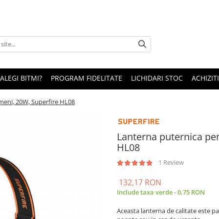
 ALEGI BITMI?
PROGRAM FIDELITATE
LICHIDARI STOC
ACHIZITI
meni, 20W, Superfire HL08
Lanterna puternica pen
HL08
1 Review
132,17 RON
Include taxa verde - 0,75 RON
Aceasta lanterna de calitate este par