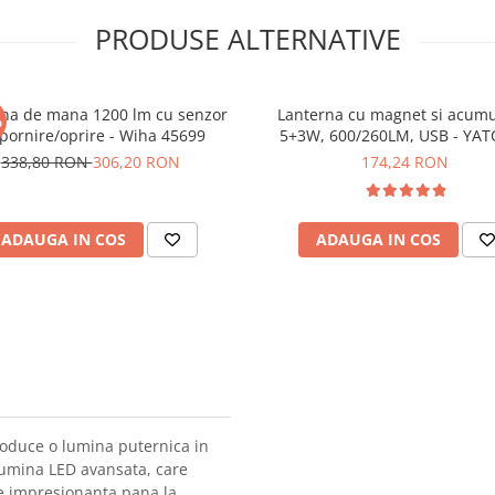
PRODUSE ALTERNATIVE
rna de mana 1200 lm cu senzor
Lanterna cu magnet si acumu
%
pornire/oprire - Wiha 45699
5+3W, 600/260LM, USB - YAT
08518
338,80 RON
306,20 RON
174,24 RON
ADAUGA IN COS
ADAUGA IN COS
roduce o lumina puternica in
 lumina LED avansata, care
are impresionanta pana la