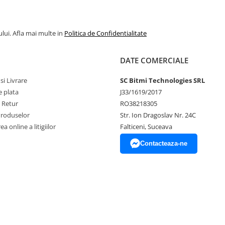
lui. Afla mai multe in
Politica de Confidentialitate
DATE COMERCIALE
si Livrare
SC Bitmi Technologies SRL
 plata
J33/1619/2017
e Retur
RO38218305
Produselor
Str. Ion Dragoslav Nr. 24C
a online a litigiilor
Falticeni, Suceava
Contacteaza-ne