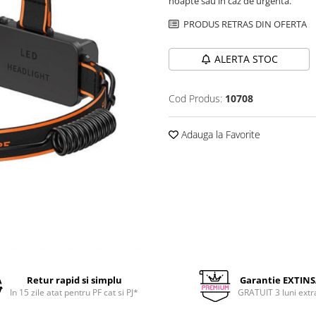
noapte sau in caz de urgenta.
PRODUS RETRAS DIN OFERTA
ALERTA STOC
Cod Produs:
10708
Adauga la Favorite
Retur rapid si simplu
Garantie EXTIN
In 15 zile atat pentru PF cat si PJ*
GRATUIT 3 luni extr