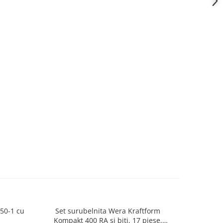
150-1 cu
Set surubelnita Wera Kraftform
Intrerupat
Kompakt 400 RA si biti, 17 piese,
nul, 2 