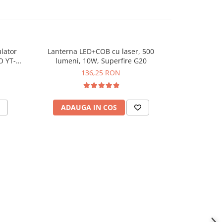
lator
Lanterna LED+COB cu laser, 500
Lanterna de
O YT-
lumeni, 10W, Superfire G20
395
136,25 RON
ADAUGA IN COS
ADAU