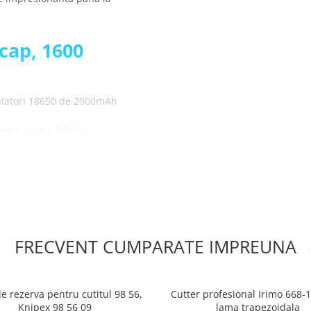
 cap, 1600
mulatori 18650 de 2000mAh
die, slaba, SOS si
 este rezistenta la apa (IP320)
ate ajusta in functie de
e focalizare telescopica
rnica, 1600
FRECVENT CUMPARATE IMPREUNA
e rezerva pentru cutitul 98 56,
Cutter profesional Irimo 668-
Knipex 98 56 09
lama trapezoidala