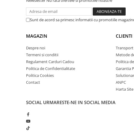
Newsletter
Nu rata ofertele si promotiile noastre
arc electric
Descarcatoare de Supratensiune
Contactoare
Sunt de acord sa primesc informatii cu promotiile magazinu
Blocuri de Distributie
Tablouri Electrice
MAGAZIN
CLIENTI
Accesorii Tablouri Electrice
Despre noi
Transport 
Stabilizatoare de Tensiune
Termeni si conditii
Metode de
Convertoare de Tensiune
Regulament Carduri Cadou
Politica d
Banda Izolatoare
Politica de Confidentialitate
Garantia 
Politica Cookies
Solutionare
Panouri Fotovoltaice
Contact
ANPC
Smart Home
Harta Site
Intrerupatoare Smart
Prize Inteligente
SOCIAL
URMARESTE-NE IN SOCIAL MEDIA
Module Smart Home
Camere Supraveghere
Iluminat