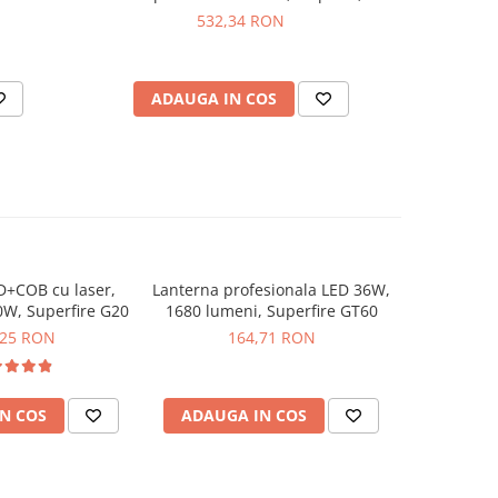
05023471001
532,34 RON
ADAUGA IN COS
AD
D+COB cu laser,
Lanterna profesionala LED 36W,
Lanterna L
0W, Superfire G20
1680 lumeni, Superfire GT60
W
,25 RON
164,71 RON
2
N COS
ADAUGA IN COS
ADAUG