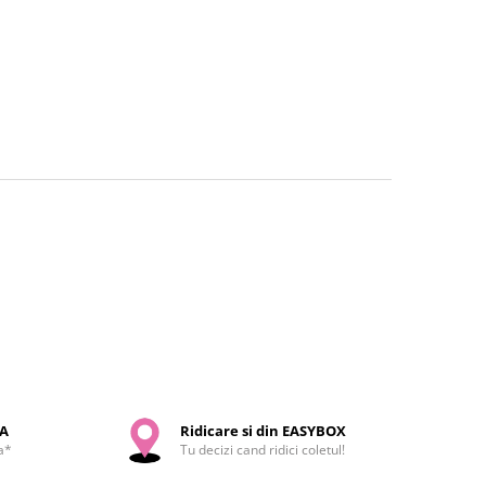
SA
Ridicare si din EASYBOX
a*
Tu decizi cand ridici coletul!