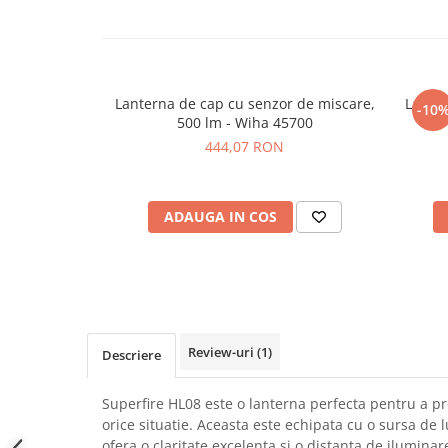
SCHRACK TECHNIK
Seturi de Surubelnite
SAMSUNG
Cuttere
SUNKKO
Foarfeca Electrician
SANYO
Chei Dinamometrice
Lanterna de cap cu senzor de miscare,
Lante
-10
SUPERFIRE
500 lm - Wiha 45700
de 
Chei Fixe
444,07 RON
SONOFF
Chei Reglabile
TERMOPASTY
Chei Combinate
TOPDON
Chei Inelare cu Cot
ADAUGA IN COS
TAXNELE
Rulete
TENPOWER
Nivele cu bula
VICTOR
Truse de Scule
VETO PRO PAC
Scule Electrice
WEICON
Unelte Multifunctionale
Review-uri
(1)
WERA
Descriere
Surubelnite Electrice
WIHA
Polizoare
Superfire HL08 este o lanterna perfecta pentru a p
WAIT TOOLS
Masini de Gaurit si Insurubat
orice situatie. Aceasta este echipata cu o sursa de
WEEEMAKE
Accesorii pentru Gaurit
ofera o claritate excelenta si o distanta de ilumin