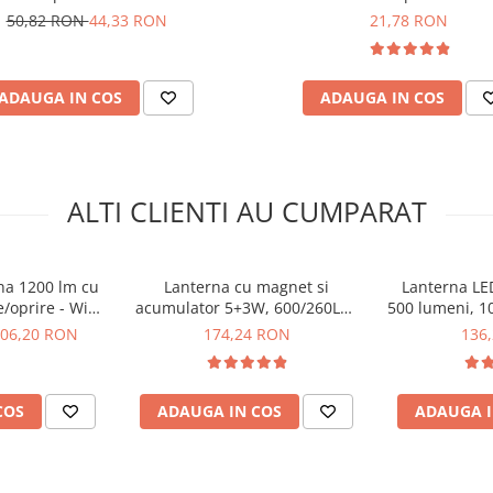
50,82 RON
44,33 RON
21,78 RON
)
ADAUGA IN COS
ADAUGA IN COS
 SOS si stroboscopica)
ALTI CLIENTI AU CUMPARAT
na 1200 lm cu
Lanterna cu magnet si
Lanterna LE
e/oprire - Wiha
acumulator 5+3W, 600/260LM,
500 lumeni, 1
99
USB - YATO YT-08518
06,20 RON
174,24 RON
136
COS
ADAUGA IN COS
ADAUGA I