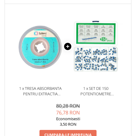
YAHBOOM
YATO
ZUBR
1 x TRESA ABSORBANTA
1 x SET DE 150
PENTRU EXTRACTIA
POTENTIOMETRE
FLUDORULUI, 2MM, 1.5M,
SEMIREGLABILE RM065, BITMI
BITMI 10145
10507
80,28 RON
76,78 RON
Economisesti
3,50 RON
CUMPARA-LE IMPREUNA