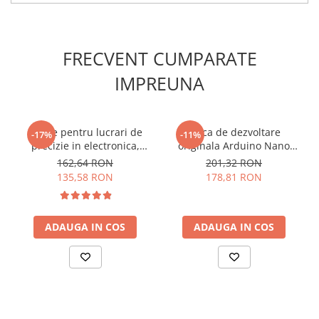
Specificatii tresa absorbanta
pentru extractia fludorului,
FRECVENT CUMPARATE
Bitmi:
IMPREUNA
Lungime:
1.5m
Latime:
2mm
Cleste pentru lucrari de
Placa de dezvoltare
Material:
-17%
cupru
-11%
precizie in electronica,
originala Arduino Nano
Greutate totala:
0.012kg
Knipex 35 31 115
RP2040 Connect, cu pini
162,64 RON
201,32 RON
135,58 RON
178,81 RON
Ce contine cutia?
1x Tresa absorbanta pentru extractia fludorului, 2mm,
ADAUGA IN COS
ADAUGA IN COS
1.5m, Bitmi