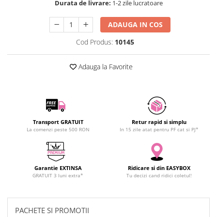
Durata de livrare:
1-2 zile lucratoare
SCHRACK TECHNIK
SAMSUNG
ADAUGA IN COS
SUNKKO
Cod Produs:
10145
SANYO
SUPERFIRE
Adauga la Favorite
SONOFF
TERMOPASTY
TOPDON
TAXNELE
TENPOWER
Transport GRATUIT
Retur rapid si simplu
La comenzi peste 500 RON
In 15 zile atat pentru PF cat si PJ*
VICTOR
VETO PRO PAC
WEICON
Garantie EXTINSA
Ridicare si din EASYBOX
WERA
GRATUIT 3 luni extra*
Tu decizi cand ridici coletul!
WIHA
WAIT TOOLS
PACHETE SI PROMOTII
WEEEMAKE