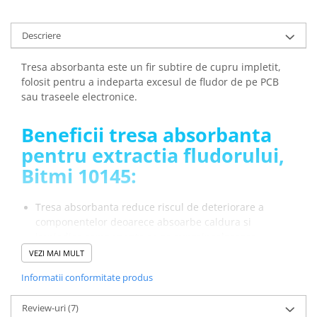
Descriere
Tresa absorbanta este un fir subtire de cupru impletit,
folosit pentru a indeparta excesul de fludor de pe PCB
sau traseele electronice.
Beneficii tresa absorbanta
pentru extractia fludorului,
Bitmi 10145:
Tresa absorbanta reduce riscul de deteriorare a
componentelor deoarece absoarbe caldura si
impiedica componenta sa se supraincalzeasca
Este o metoda sigura si eficienta de curatare deoarece
VEZI MAI MULT
nu elibereaza substante toxice în aer
Informatii conformitate produs
Este o optiune economica de dezlipire deoarece poate
fi utilizata de mai multe ori daca este curatata si
Review-uri
(7)
intretinuta corespunzator