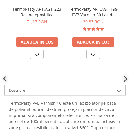
YAHBOOM
Burghie pentru Metal
TermoPasty ART.AGT-223
TermoPasty ART.AGT-199
Te
YATO
Genti pentru Scule si Unelte
Rasina epoxidica
PVB Varnish 60 Lac de
ZUBR
bicomponenta 100g
protectie componente
Ko
71,17 RON
20,33 RON
Electronica
electronice 50 ml
Unelte pentru Electronica
Aparate de Sudura in Puncte
ADAUGA IN COS
ADAUGA IN COS
Microscoape Digitale
Osciloscoape Digitale
Generatoare de Semnal
Surse de Laborator
Statii de Lipit
Letcon
Descriere
Accesorii pentru Lipit
Surubelnite de Precizie
TermoPasty PVB Varnish 16 este un lac izolator pe baza
Clesti de Precizie
de polivinil butiral, destinat protejarii placilor de circuit
Kituri Electronice
imprimat si a componentelor electronice. Forma sa de
aerosol de 100ml permite o aplicare uniforma, inclusiv in
Placi de Dezvoltare
zone greu accesibile, datorita valvei 360°. Dupa uscare,