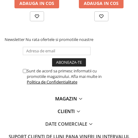
bobine motoare electrice, cabluri, etc
ADAUGA IN COS
ADAUGA IN COS
Lanterne
Lanterne de Cap
Vezi fisa tehnica
AICI
Lanterne de Mana
Vezi fisa cu date de siguranta
AICI
Lampi Solare
Ce contine cu
tia?
Proiectoare LED
Newsletter
Nu rata ofertele si promotiile noastre
Aeroterme
1x TermoPasty ART.AGT-232 PVB Varnish 16 Spray lac
protectiv 100 ml
Auto
Roboti de Pornire Auto
Sunt de acord sa primesc informatii cu
Microscoape Biologice
promotiile magazinului. Afla mai multe in
Politica de Confidentialitate
MAGAZIN
CLIENTI
DATE COMERCIALE
SUPORT CLIENTI
DE LUNI PANA VINERI IN INTERVALUL