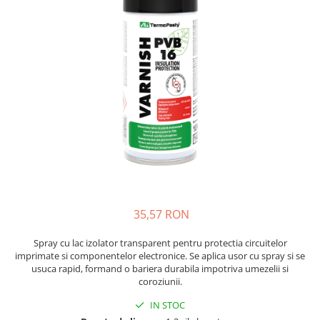
JBC
Termometre
JCD
Camere Termoviziune
JGNE
Sublere
KEYESTUDIO
Micrometre
KNIPEX
Scule si Unelte
KPS
Scule de Mana
LG CHEM
LONGWEI
Clesti de Taiat
MESTEK
Clesti pentru Dezizolat
MICROBIT
Clesti de Sertizare
MURATA
Clesti Multifunctionali
35,57 RON
MOLICEL
Clesti Papagal
MVAVA
Clesti Autoblocanti
Spray cu lac izolator transparent pentru protectia circuitelor
imprimate si componentelor electronice. Se aplica usor cu spray si se
OPTO-EDU
Menghine
usuca rapid, formand o bariera durabila impotriva umezelii si
PIERGIACOMI
Clesti Electrician 1000V
coroziunii.
RASPBERRY PI
Surubelnite Simple
IN STOC
RUKO
Surubelnite Electrician 1000V