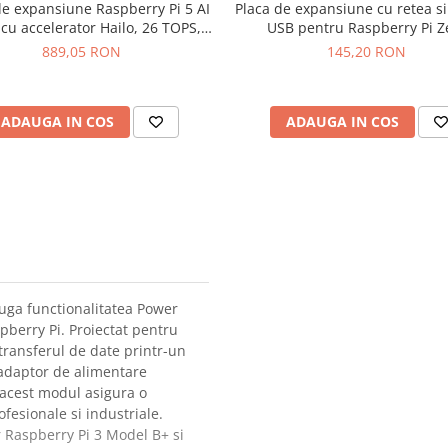
de expansiune Raspberry Pi 5 AI
Placa de expansiune cu retea si
cu accelerator Hailo, 26 TOPS,
USB pentru Raspberry Pi Z
SC1791
889,05 RON
145,20 RON
ADAUGA IN COS
ADAUGA IN COS
uga functionalitatea Power
pberry Pi. Proiectat pentru
transferul de date printr-un
 adaptor de alimentare
 acest modul asigura o
fesionale si industriale.
r Raspberry Pi 3 Model B+ si