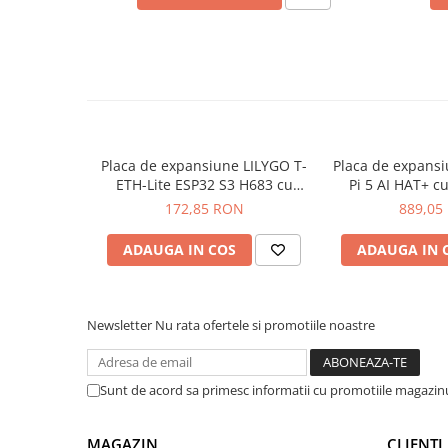
arc electric
Descarcatoare de Supratensiune
Contactoare
Blocuri de Distributie
Tablouri Electrice
Accesorii Tablouri Electrice
Stabilizatoare de Tensiune
Placa de expansiune LILYGO T-
Placa de expans
ETH-Lite ESP32 S3 H683 cu
Pi 5 AI HAT+ cu
Convertoare de Tensiune
camera
Hailo, 26 TO
172,85 RON
889,05
Banda Izolatoare
ADAUGA IN COS
ADAUGA IN 
Panouri Fotovoltaice
Smart Home
Intrerupatoare Smart
Newsletter
Nu rata ofertele si promotiile noastre
Prize Inteligente
Module Smart Home
Sunt de acord sa primesc informatii cu promotiile magazinu
Camere Supraveghere
Iluminat
MAGAZIN
CLIENTI