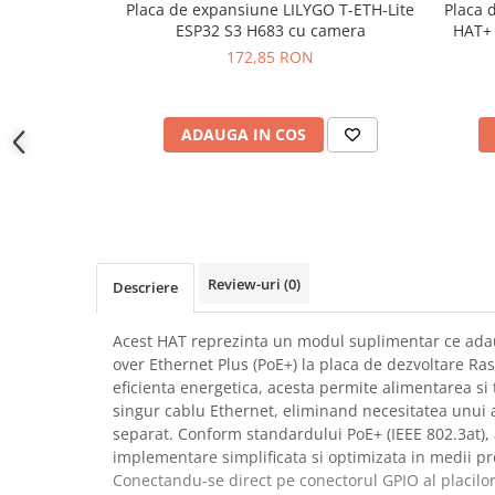
Placa de expansiune LILYGO T-ETH-Lite
Placa 
YAHBOOM
Burghie pentru Metal
ESP32 S3 H683 cu camera
HAT+ 
YATO
Genti pentru Scule si Unelte
172,85 RON
ZUBR
Electronica
Unelte pentru Electronica
ADAUGA IN COS
Aparate de Sudura in Puncte
Microscoape Digitale
Osciloscoape Digitale
Generatoare de Semnal
Surse de Laborator
Review-uri
(0)
Descriere
Statii de Lipit
Letcon
Acest HAT reprezinta un modul suplimentar ce ada
Accesorii pentru Lipit
over Ethernet Plus (PoE+) la placa de dezvoltare Ras
Surubelnite de Precizie
eficienta energetica, acesta permite alimentarea si 
singur cablu Ethernet, eliminand necesitatea unui
Clesti de Precizie
separat. Conform standardului PoE+ (IEEE 802.3at),
Kituri Electronice
implementare simplificata si optimizata in medii pro
Placi de Dezvoltare
Conectandu-se direct pe conectorul GPIO al placilo