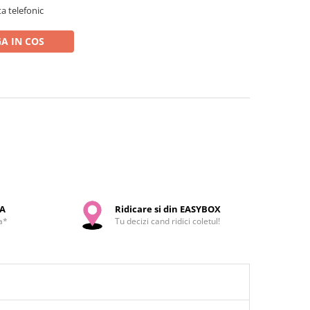
a telefonic
A IN COS
SA
Ridicare si din EASYBOX
a*
Tu decizi cand ridici coletul!