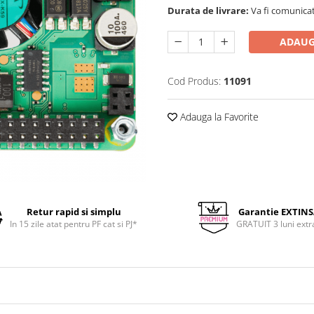
Durata de livrare:
Va fi comunicat
ADAUG
Cod Produs:
11091
Adauga la Favorite
Retur rapid si simplu
Garantie EXTIN
In 15 zile atat pentru PF cat si PJ*
GRATUIT 3 luni extr