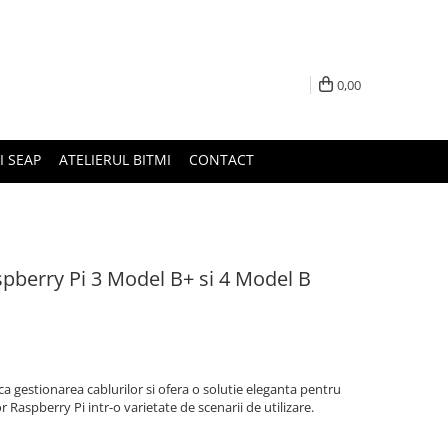
0,00
I SEAP
ATELIERUL BITMI
CONTACT
pberry Pi 3 Model B+ si 4 Model B
ca gestionarea cablurilor si ofera o solutie eleganta pentru
r Raspberry Pi intr-o varietate de scenarii de utilizare.