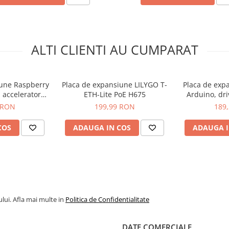
ALTI CLIENTI AU CUMPARAT
iune Raspberry
Placa de expansiune LILYGO T-
Placa de expa
 accelerator
ETH-Lite PoE H675
Arduino, dri
PS, SC1791
motoa
 RON
199,99 RON
189
COS
ADAUGA IN COS
ADAUGA I
lui. Afla mai multe in
Politica de Confidentialitate
DATE COMERCIALE