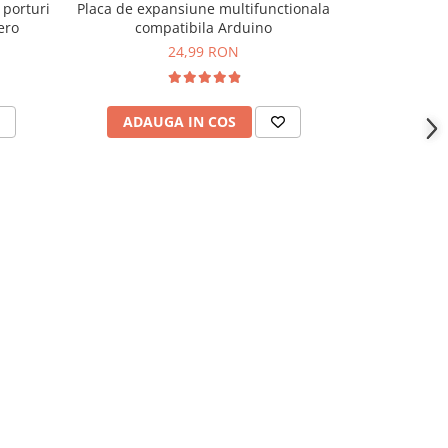
 porturi
Placa de expansiune multifunctionala
Placa de 
ero
compatibila Arduino
VS1053, co
24,99 RON
ADAUGA IN COS
ADAU