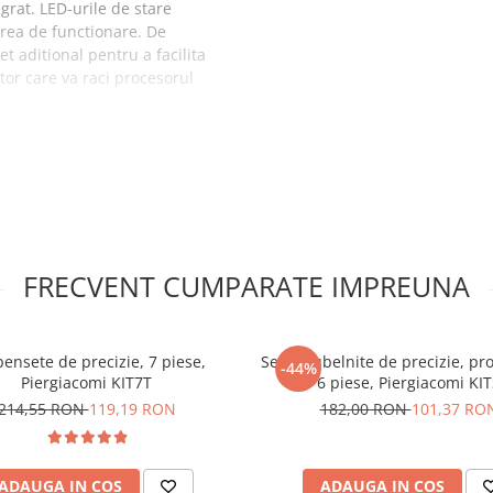
grat. LED-urile de stare
area de functionare. De
 aditional pentru a facilita
tor care va raci procesorul
pansiune PoE+
re Raspberry
FRECVENT CUMPARATE IMPREUNA
 ofera 2.2 CFM
pensete de precizie, 7 piese,
Set surubelnite de precizie, pro
-44%
Piergiacomi KIT7T
6 piese, Piergiacomi KI
214,55 RON
119,19 RON
182,00 RON
101,37 RO
 Model B
ADAUGA IN COS
ADAUGA IN COS