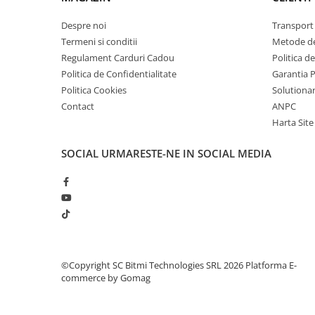
Lanterne
Despre noi
Transport 
Lanterne de Cap
Termeni si conditii
Metode de
Lanterne de Mana
Regulament Carduri Cadou
Politica d
Lampi Solare
Politica de Confidentialitate
Garantia 
Proiectoare LED
Politica Cookies
Solutionare
Contact
ANPC
Aeroterme
Harta Site
Auto
Roboti de Pornire Auto
SOCIAL
URMARESTE-NE IN SOCIAL MEDIA
Microscoape Biologice
©Copyright SC Bitmi Technologies SRL 2026
Platforma E-
commerce by Gomag