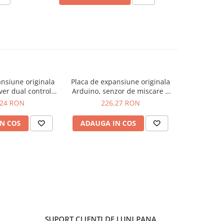
nsiune originala
Placa de expansiune originala
Placa de e
ver dual control
Arduino, senzor de miscare 9
Ard
re L298P
axe
,24 RON
226,27 RON
2
N COS
ADAUGA IN COS
ADAUG
SUPORT CLIENTI
DE LUNI PANA