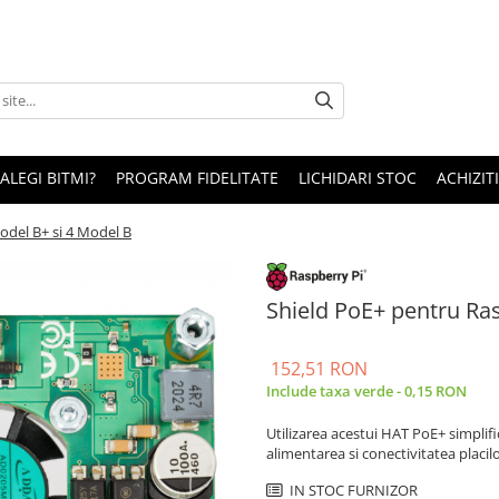
 ALEGI BITMI?
PROGRAM FIDELITATE
LICHIDARI STOC
ACHIZITI
odel B+ si 4 Model B
Shield PoE+ pentru Ras
152,51 RON
Include taxa verde - 0,15 RON
Utilizarea acestui HAT PoE+ simplifi
alimentarea si conectivitatea placilo
IN STOC FURNIZOR