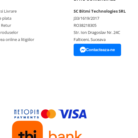
si Livrare
SC Bitmi Technologies SRL
 plata
J33/1619/2017
e Retur
RO38218305
Produselor
Str. Ion Dragoslav Nr. 24C
a online a litigiilor
Falticeni, Suceava
Contacteaza-ne