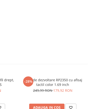
fil drept,
Placa de dezvoltare RP2350 cu afisaj
Modul de
-28%
-27%
TS
tactil color 1.69 inch
N
249,99 RON
179,92 RON
7
ADAUGA IN COS
AD