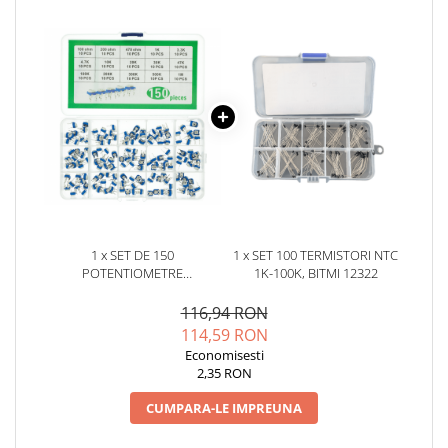
YAHBOOM
Burghie pentru Metal
YATO
Genti pentru Scule si Unelte
ZUBR
Electronica
Unelte pentru Electronica
Aparate de Sudura in Puncte
Microscoape Digitale
Osciloscoape Digitale
Generatoare de Semnal
Surse de Laborator
1 x SET DE 150
1 x SET 100 TERMISTORI NTC
Statii de Lipit
POTENTIOMETRE
1K-100K, BITMI 12322
SEMIREGLABILE RM065, BITMI
Letcon
10507
116,94 RON
Accesorii pentru Lipit
114,59 RON
Surubelnite de Precizie
Economisesti
Clesti de Precizie
2,35 RON
Kituri Electronice
CUMPARA-LE IMPREUNA
Placi de Dezvoltare