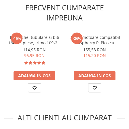
Lanterne
FRECVENT CUMPARATE
Greutate totala:
0.105 kg
Lanterne de Cap
IMPREUNA
Ce contine cutia?
Lanterne de Mana
Lampi Solare
1x Set 150 potentiometre RM065, marca Bitmi
Proiectoare LED
Trusa chei tubulare si biti
Driver motoare compatibil
-16%
-26%
1/4" 23 piese, Irimo 109-23-
Raspberry Pi Pico cu
Aeroterme
4
TB6612FNG si PCA9685
114,95 RON
155,53 RON
Auto
96,95 RON
115,20 RON
Roboti de Pornire Auto
Microscoape Biologice
ADAUGA IN COS
ADAUGA IN COS
ALTI CLIENTI AU CUMPARAT