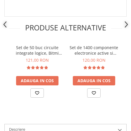
Placi de Expansiune
Module Electronice
Senzori Electronici
PRODUSE ALTERNATIVE
Componente Electronice
Gadgets
Set de 50 buc circuite
Set de 1400 componente
Electrice
integrate logice, Bitmi
electronice active si
c
Acumulatori si Baterii
11307
pasive, Bitmi 11303
121,00 RON
120,00 RON
Acumulatori
Baterii
ADAUGA IN COS
ADAUGA IN COS
Distributie Comutatie si Protectie
Contoare si Relee Electrice
Sigurante Automate
Sigurante Fuzibile
Sigurante Diferentiale RCBO
Protectii diferentiale RCCB
Dispozitive AFDD detectare defect
Descriere