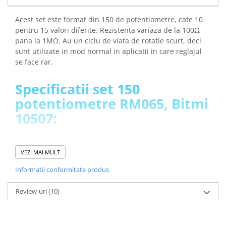
arc electric
Descarcatoare de Supratensiune
Acest set este format din 150 de potentiometre, cate 10
pentru 15 valori diferite. Rezistenta variaza de la 100Ω
Contactoare
pana la 1MΩ. Au un ciclu de viata de rotatie scurt, deci
Blocuri de Distributie
sunt utilizate in mod normal in aplicatii in care reglajul
Tablouri Electrice
se face rar.
Accesorii Tablouri Electrice
Stabilizatoare de Tensiune
Specificatii set 150
Convertoare de Tensiune
potentiometre RM065, Bitmi
10507:
Banda Izolatoare
Panouri Fotovoltaice
Model potentiometru:
RM065
Smart Home
Unghi rotatie:
~200 grade
VEZI MAI MULT
Intrerupatoare Smart
Ciclu de viata rotatii:
20 ± 2 cicluri
Informatii conformitate produs
Prize Inteligente
Rezistenta:
variabila (100Ω, 200Ω, 470Ω, 1KΩ, 3.3KΩ,
4.7KΩ, 10KΩ, 20KΩ, 30K, 47KΩ, 100KΩ, 200KΩ, 300KΩ,
Module Smart Home
Review-uri
(10)
500KΩ, 1MΩ)
Camere Supraveghere
Tensiunea de operare:
max. 50V DC
Tip potentiometru:
liniar
Iluminat
Temperatura de operare:
-10℃ / +70℃