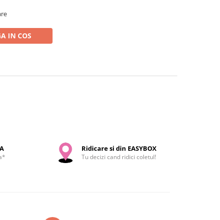
are
A IN COS
SA
Ridicare si din EASYBOX
a*
Tu decizi cand ridici coletul!