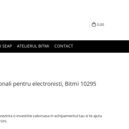
0,00
I SEAP
ATELIERUL BITMI
CONTACT
ionali pentru electronisti, Bitmi 10295
prezinta o investitie valoroasa in echipamentul tau si te ajuta
cini.