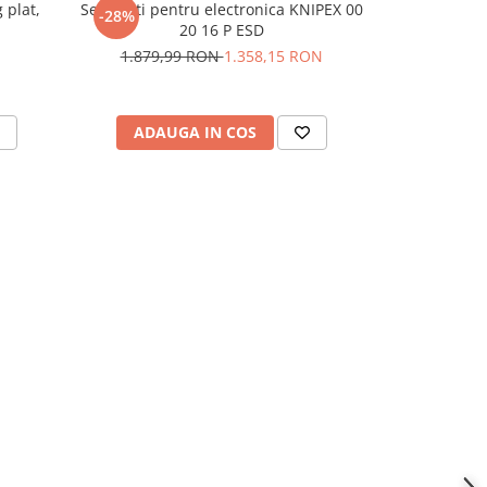
 plat,
Set clesti pentru electronica KNIPEX 00
Cleste ESD 
-28%
20 16 P ESD
Knipex Elec
1.879,99 RON
1.358,15 RON
ADAUGA IN COS
ADAU