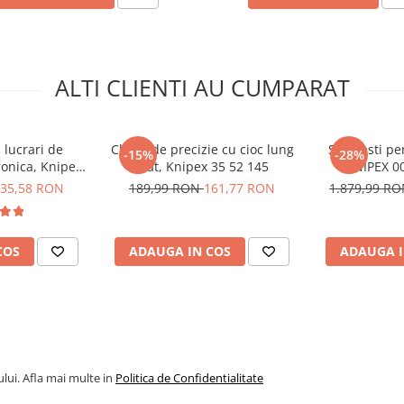
 Bitmi 10295
ALTI CLIENTI AU CUMPARAT
 lucrari de
Cleste de precizie cu cioc lung
Set clesti p
-15%
-28%
ronica, Knipex
plat, Knipex 35 52 145
KNIPEX 00
 115
35,58 RON
189,99 RON
161,77 RON
1.879,99 R
COS
ADAUGA IN COS
ADAUGA I
lui. Afla mai multe in
Politica de Confidentialitate