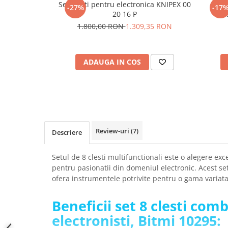
Set clesti pentru electronica KNIPEX 00
Clest
-27%
-17
SCHRACK TECHNIK
Seturi de Surubelnite
20 16 P
el
SAMSUNG
Cuttere
1.800,00 RON
1.309,35 RON
SUNKKO
Foarfeca Electrician
SANYO
Chei Dinamometrice
SUPERFIRE
ADAUGA IN COS
Chei Fixe
SONOFF
Chei Reglabile
TERMOPASTY
Chei Combinate
TOPDON
Chei Inelare cu Cot
TAXNELE
Rulete
TENPOWER
Nivele cu bula
Review-uri
(7)
Descriere
VICTOR
Truse de Scule
VETO PRO PAC
Scule Electrice
Setul de 8 clesti multifunctionali este o alegere exc
WEICON
pentru pasionatii din domeniul electronic. Acest set d
Unelte Multifunctionale
ofera instrumentele potrivite pentru o gama variata
WERA
Surubelnite Electrice
WIHA
Polizoare
Beneficii set 8 clesti com
WAIT TOOLS
Masini de Gaurit si Insurubat
electronisti, Bitmi 10295:
WEEEMAKE
Accesorii pentru Gaurit