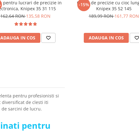
e pentru lucrari de precizie in
Cleste de precizie cu cioc lung
%
-15%
ectronica, Knipex 35 31 115
Knipex 35 52 145
162,64 RON
135,58 RON
189,99 RON
161,77 RON
ADAUGA IN COS
ADAUGA IN COS
elenta pentru profesionisti si
iversificat de clesti iti
 de sarcini de lucru.
binati pentru