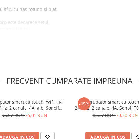
u sfic, cu nas rotund si plat,
 proiecte deoarece setul
 pentru taiere
ila, ceea ce reduce oboseala
 calitate, aliaj de otel
nta in timp
face mai usor de transportat
FRECVENT CUMPARATE IMPREUNA
ltifunctionali,
pator smart cu touch, Wifi + RF
Intrerupator smart cu touch
-15%
Hz, 2 canale, 4A, alb, Sonoff
2.4GHz, 2 canale, 4A, Sonoff T
T2EU2C-TX
95,57 RON
75,01 RON
83,37 RON
70,50 RON
ADAUGA IN COS
ADAUGA IN COS