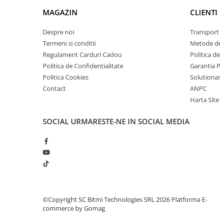
arc electric
MAGAZIN
CLIENTI
Descarcatoare de Supratensiune
Contactoare
Despre noi
Transport 
Blocuri de Distributie
Termeni si conditii
Metode de
Regulament Carduri Cadou
Politica d
Tablouri Electrice
Politica de Confidentialitate
Garantia 
Accesorii Tablouri Electrice
Politica Cookies
Solutionare
Stabilizatoare de Tensiune
Contact
ANPC
Convertoare de Tensiune
Harta Site
Banda Izolatoare
SOCIAL
URMARESTE-NE IN SOCIAL MEDIA
Panouri Fotovoltaice
Smart Home
Intrerupatoare Smart
Prize Inteligente
Module Smart Home
Camere Supraveghere
©Copyright SC Bitmi Technologies SRL 2026
Platforma E-
commerce by Gomag
Iluminat