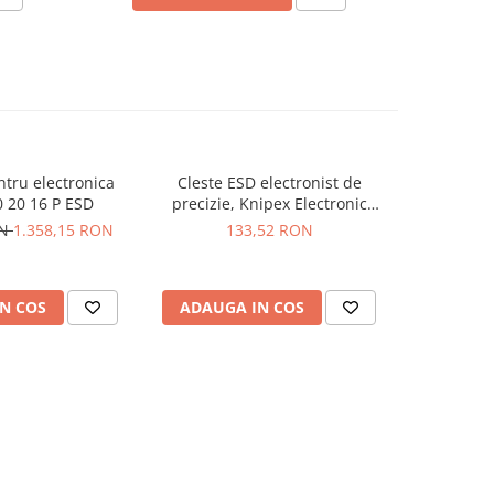
entru electronica
Cleste ESD electronist de
Set de
 20 16 P ESD
precizie, Knipex Electronic
electr
Super Knips 78 13 125 ESD
Pierg
ON
1.358,15 RON
133,52 RON
1
N COS
ADAUGA IN COS
ADAUG