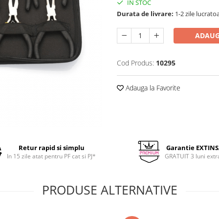
IN STOC
Durata de livrare:
1-2 zile lucrato
ADAUG
Cod Produs:
10295
Adauga la Favorite
Retur rapid si simplu
Garantie EXTIN
In 15 zile atat pentru PF cat si PJ*
GRATUIT 3 luni extr
PRODUSE ALTERNATIVE