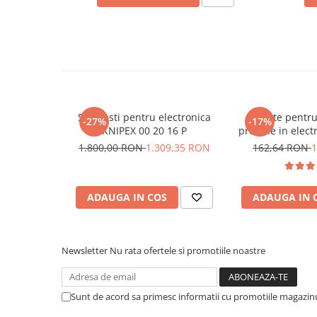
Placi de Expansiune
Ce contine cutia?
Module Electronice
1x Set 8 clesti multifunctionali pentru electronisti,
Senzori Electronici
Componente Electronice
Gadgets
Set clesti pentru electronica
Cleste pentru
Electrice
-27%
-17%
KNIPEX 00 20 16 P
precizie in elect
Acumulatori si Baterii
35 31
1.800,00 RON
1.309,35 RON
162,64 RON
1
Acumulatori
Baterii
Distributie Comutatie si Protectie
ADAUGA IN COS
ADAUGA IN 
Contoare si Relee Electrice
Sigurante Automate
Newsletter
Nu rata ofertele si promotiile noastre
Sigurante Fuzibile
Sigurante Diferentiale RCBO
Protectii diferentiale RCCB
Sunt de acord sa primesc informatii cu promotiile magazinu
Dispozitive AFDD detectare defect