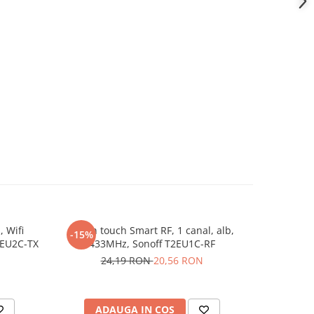
, Wifi
Buton touch Smart RF, 1 canal, alb,
Dezizolat
-15%
-26%
0EU2C-TX
433MHz, Sonoff T2EU1C-RF
diametrul
24,19 RON
20,56 RON
22
ADAUGA IN COS
AD