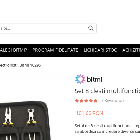
 ALEGI BITMI?
PROGRAM FIDELITATE
LICHIDARI STOC
ACHIZITI
lectronisti, Bitmi 10295
Set 8 clesti multifunct
7 Review-uri
101,66 RON
Setul de 8 clesti multifunctionali re
sa abordezi cu incredere diverse sar