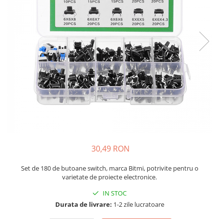
JBC
Termometre
JCD
Camere Termoviziune
JGNE
Sublere
KEYESTUDIO
Micrometre
KNIPEX
Scule si Unelte
KPS
Scule de Mana
LG CHEM
LONGWEI
Clesti de Taiat
MESTEK
Clesti pentru Dezizolat
MICROBIT
Clesti de Sertizare
MURATA
Clesti Multifunctionali
30,49 RON
MOLICEL
Clesti Papagal
MVAVA
Clesti Autoblocanti
Set de 180 de butoane switch, marca Bitmi, potrivite pentru o
OPTO-EDU
varietate de proiecte electronice.
Menghine
PIERGIACOMI
Clesti Electrician 1000V
IN STOC
RASPBERRY PI
Surubelnite Simple
Durata de livrare:
1-2 zile lucratoare
RUKO
Surubelnite Electrician 1000V