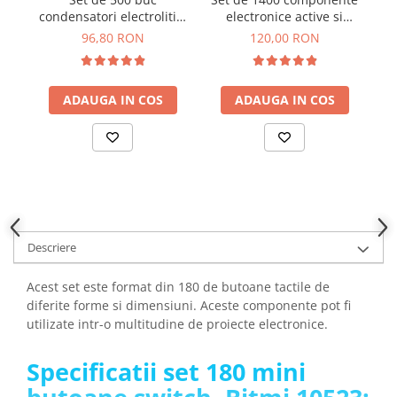
YAHBOOM
condensatori electrolitici
electronice active si
Burghie pentru Metal
THT, 0.1uF-1000uF, 10-
pasive, Bitmi 11303
YATO
96,80 RON
120,00 RON
Genti pentru Scule si Unelte
50V, Bitmi 11300
ZUBR
Electronica
Unelte pentru Electronica
ADAUGA IN COS
ADAUGA IN COS
Aparate de Sudura in Puncte
Microscoape Digitale
Osciloscoape Digitale
Generatoare de Semnal
Surse de Laborator
Statii de Lipit
Descriere
Letcon
Accesorii pentru Lipit
Acest set este format din 180 de butoane tactile de
diferite forme si dimensiuni. Aceste componente pot fi
Surubelnite de Precizie
utilizate intr-o multitudine de proiecte electronice.
Clesti de Precizie
Kituri Electronice
Specificatii set 180 mini
Placi de Dezvoltare