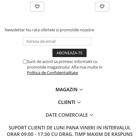
Lanterne
Lanterne de Cap
Lanterne de Mana
Lampi Solare
Newsletter
Nu rata ofertele si promotiile noastre
Proiectoare LED
Aeroterme
Auto
Sunt de acord sa primesc informatii cu
Roboti de Pornire Auto
promotiile magazinului. Afla mai multe in
Politica de Confidentialitate
Microscoape Biologice
MAGAZIN
CLIENTI
DATE COMERCIALE
SUPORT CLIENTI
DE LUNI PANA VINERI IN INTERVALUL
ORAR 09:00 - 17:30 CU DRAG. TIMP MAXIM DE RASPUNS