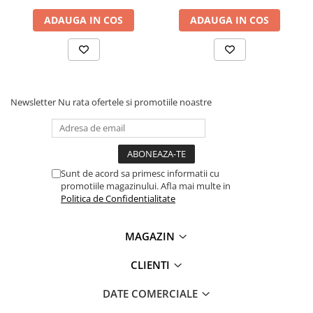
Lanterne
ADAUGA IN COS
ADAUGA IN COS
Lanterne de Cap
Lanterne de Mana
Lampi Solare
Proiectoare LED
Newsletter
Nu rata ofertele si promotiile noastre
Aeroterme
Auto
Roboti de Pornire Auto
Microscoape Biologice
Sunt de acord sa primesc informatii cu
promotiile magazinului. Afla mai multe in
Politica de Confidentialitate
MAGAZIN
CLIENTI
DATE COMERCIALE