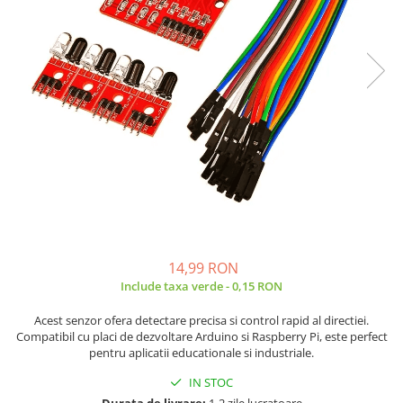
JBC
Termometre
JCD
Camere Termoviziune
JGNE
Sublere
KEYESTUDIO
Micrometre
KNIPEX
Scule si Unelte
KPS
Scule de Mana
LG CHEM
LONGWEI
Clesti de Taiat
MESTEK
Clesti pentru Dezizolat
MICROBIT
Clesti de Sertizare
MURATA
Clesti Multifunctionali
14,99 RON
MOLICEL
Clesti Papagal
Include taxa verde - 0,15 RON
MVAVA
Clesti Autoblocanti
Acest senzor ofera detectare precisa si control rapid al directiei.
OPTO-EDU
Menghine
Compatibil cu placi de dezvoltare Arduino si Raspberry Pi, este perfect
PIERGIACOMI
Clesti Electrician 1000V
pentru aplicatii educationale si industriale.
RASPBERRY PI
Surubelnite Simple
IN STOC
RUKO
Surubelnite Electrician 1000V
Durata de livrare:
1-2 zile lucratoare