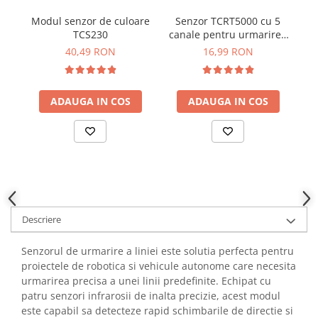
YAHBOOM
Burghie pentru Metal
Modul senzor de culoare
Senzor TCRT5000 cu 5
Se
YATO
TCS230
canale pentru urmarirea
Genti pentru Scule si Unelte
ZUBR
liniei
40,49 RON
16,99 RON
Electronica
Unelte pentru Electronica
Aparate de Sudura in Puncte
ADAUGA IN COS
ADAUGA IN COS
Microscoape Digitale
Osciloscoape Digitale
Generatoare de Semnal
Surse de Laborator
Statii de Lipit
Letcon
Descriere
Accesorii pentru Lipit
Surubelnite de Precizie
Senzorul de urmarire a liniei este solutia perfecta pentru
Clesti de Precizie
proiectele de robotica si vehicule autonome care necesita
urmarirea precisa a unei linii predefinite. Echipat cu
Kituri Electronice
patru senzori infrarosii de inalta precizie, acest modul
Placi de Dezvoltare
este capabil sa detecteze rapid schimbarile de directie si