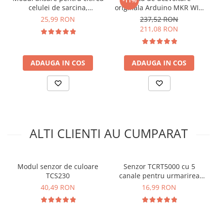
arc electric
celulei de sarcina,
originala Arduino MKR WIFI
Pentru codul sursa, click
AICI
compatibil cu HX711
1010
Descarcatoare de Supratensiune
25,99 RON
237,52 RON
211,08 RON
Contactoare
Blocuri de Distributie
Tablouri Electrice
ADAUGA IN COS
ADAUGA IN COS
Accesorii Tablouri Electrice
Stabilizatoare de Tensiune
Convertoare de Tensiune
Banda Izolatoare
Panouri Fotovoltaice
ALTI CLIENTI AU CUMPARAT
Smart Home
Ce contine cutia?
Intrerupatoare Smart
Prize Inteligente
Modul senzor de culoare
Senzor TCRT5000 cu 5
1x Senzor de urmarire a liniei cu 4 canale
TCS230
canale pentru urmarirea
Module Smart Home
liniei
40,49 RON
16,99 RON
Camere Supraveghere
Iluminat