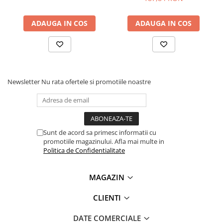
Lanterne
Lanterne de Cap
1x Senzor monitorizare tensiune si curent, 3CH, I2C,
ADAUGA IN COS
ADAUGA IN COS
SMBUS, INA3221
Lanterne de Mana
Lampi Solare
Proiectoare LED
Aeroterme
Newsletter
Nu rata ofertele si promotiile noastre
Auto
Roboti de Pornire Auto
Microscoape Biologice
Sunt de acord sa primesc informatii cu
promotiile magazinului. Afla mai multe in
Politica de Confidentialitate
MAGAZIN
CLIENTI
DATE COMERCIALE