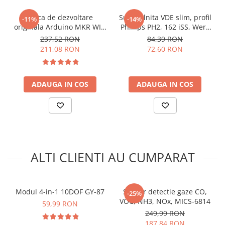
Precizie Curent:
0.25%
arc electric
Adrese I2C programabile:
4
Placa de dezvoltare
Surubelnita VDE slim, profil
Descarcatoare de Supratensiune
-11%
-14%
originala Arduino MKR WIFI
Phillips PH2, 162 iSS, Wera
Contactoare
Schema de conectare senzor
1010
05020133001
237,52 RON
84,39 RON
Blocuri de Distributie
211,08 RON
72,60 RON
monitorizare tensiune si curent,
Tablouri Electrice
INA3221, compatibil Arduino:
Accesorii Tablouri Electrice
Stabilizatoare de Tensiune
ADAUGA IN COS
ADAUGA IN COS
Pentru codul sursa, click
AICI
Convertoare de Tensiune
Banda Izolatoare
Panouri Fotovoltaice
Smart Home
ALTI CLIENTI AU CUMPARAT
Intrerupatoare Smart
Prize Inteligente
Module Smart Home
Modul 4-in-1 10DOF GY-87
Senzor detectie gaze CO,
-25%
VOC, NH3, NOx, MICS-6814
Camere Supraveghere
59,99 RON
249,99 RON
Iluminat
Ce contine cutia?
187,84 RON