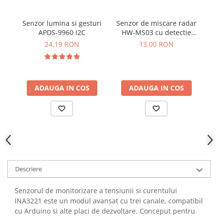
YAHBOOM
Burghie pentru Metal
YATO
Senzor lumina si gesturi
Senzor de miscare radar
Genti pentru Scule si Unelte
ZUBR
APDS-9960 I2C
HW-MS03 cu detectie
te
Electronica
360°
24,19 RON
13,00 RON
Unelte pentru Electronica
Aparate de Sudura in Puncte
Microscoape Digitale
ADAUGA IN COS
ADAUGA IN COS
Osciloscoape Digitale
Generatoare de Semnal
Surse de Laborator
Statii de Lipit
Letcon
Accesorii pentru Lipit
Surubelnite de Precizie
Descriere
Clesti de Precizie
Senzorul de monitorizare a tensiunii si curentului
Kituri Electronice
INA3221 este un modul avansat cu trei canale, compatibil
Placi de Dezvoltare
cu Arduino si alte placi de dezvoltare. Conceput pentru