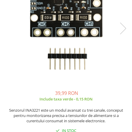
JBC
Termometre
JCD
Camere Termoviziune
JGNE
Sublere
KEYESTUDIO
Micrometre
KNIPEX
Scule si Unelte
KPS
Scule de Mana
LG CHEM
LONGWEI
Clesti de Taiat
MESTEK
Clesti pentru Dezizolat
MICROBIT
Clesti de Sertizare
MURATA
Clesti Multifunctionali
MOLICEL
Clesti Papagal
39,99 RON
MVAVA
Include taxa verde - 0,15 RON
Clesti Autoblocanti
OPTO-EDU
Menghine
Senzorul INA3221 este un modul avansat cu trei canale, conceput
PIERGIACOMI
Clesti Electrician 1000V
pentru monitorizarea precisa a tensiunilor de alimentare si a
curentului consumat in sistemele electronice.
RASPBERRY PI
Surubelnite Simple
RUKO
Surubelnite Electrician 1000V
IN STOC