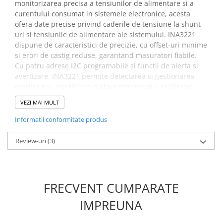
monitorizarea precisa a tensiunilor de alimentare si a
Placi de Expansiune
curentului consumat in sistemele electronice, acesta
Module Electronice
ofera date precise privind caderile de tensiune la shunt-
uri si tensiunile de alimentare ale sistemului. INA3221
Senzori Electronici
dispune de caracteristici de precizie, cu offset-uri minime
Componente Electronice
si erori de castig reduse, garantand masuratori fiabile.
Cu patru adrese I2C programabile si functii de alerta si
Gadgets
avertizare, INA3221 permite detectarea si gestionarea
Electrice
erorilor sau conditiilor in afara intervalului, facilitand
Acumulatori si Baterii
monitorizarea si controlul eficient al sistemului.
VEZI MAI MULT
Acumulatori
Specificatii Senzor
Informatii conformitate produs
Baterii
monitorizare tensiune si
Distributie Comutatie si Protectie
Review-uri
(3)
curent, INA3221:
Contoare si Relee Electrice
Sigurante Automate
Tensiunea de operare:
2.7 V - 5.5V DC
Sigurante Fuzibile
FRECVENT CUMPARATE
Nr. canale:
3 canale independente
Sigurante Diferentiale RCBO
Interfata:
I2C si SMBUS
IMPREUNA
Protectii diferentiale RCCB
Curent de Operare:
350 µA
Precizie Tensiune:
±80 µV
Dispozitive AFDD detectare defect