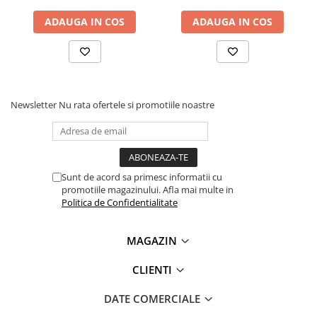
Lanterne
Ce contine cutia?
ADAUGA IN COS
ADAUGA IN COS
Lanterne de Cap
1x Senzor lumina si gesturi APDS-9960 I2C
Lanterne de Mana
Lampi Solare
Proiectoare LED
Newsletter
Nu rata ofertele si promotiile noastre
Aeroterme
Auto
Roboti de Pornire Auto
Microscoape Biologice
Sunt de acord sa primesc informatii cu
promotiile magazinului. Afla mai multe in
Politica de Confidentialitate
MAGAZIN
CLIENTI
DATE COMERCIALE