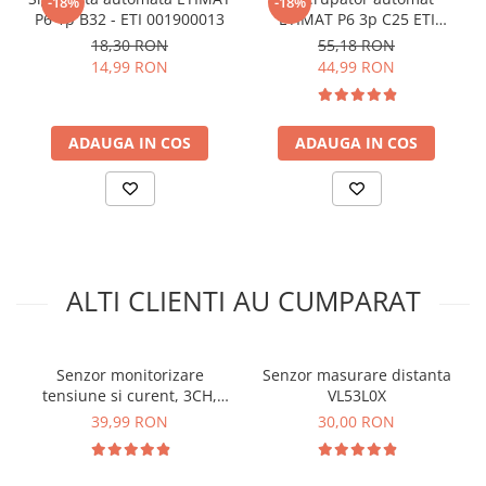
-18%
-18%
arc electric
Exemplu schema conectare APDS-9960
P6 1p B32 - ETI 001900013
ETIMAT P6 3p C25 ETI
Descarcatoare de Supratensiune
001900332
18,30 RON
55,18 RON
:
Contactoare
14,99 RON
44,99 RON
Blocuri de Distributie
Pentru codul sursa, click
AICI
Tablouri Electrice
ADAUGA IN COS
ADAUGA IN COS
Accesorii Tablouri Electrice
Stabilizatoare de Tensiune
Convertoare de Tensiune
Banda Izolatoare
Panouri Fotovoltaice
ALTI CLIENTI AU CUMPARAT
Smart Home
Intrerupatoare Smart
Prize Inteligente
Senzor monitorizare
Senzor masurare distanta
tensiune si curent, 3CH,
VL53L0X
Module Smart Home
I2C, SMBUS, INA3221
39,99 RON
30,00 RON
Camere Supraveghere
Iluminat