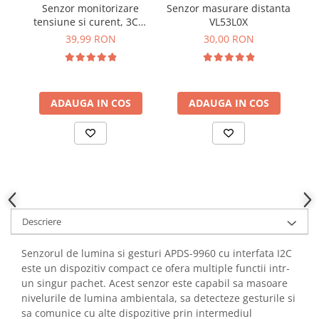
Senzor monitorizare
Senzor masurare distanta
Se
YAHBOOM
Burghie pentru Metal
tensiune si curent, 3CH,
VL53L0X
V
YATO
I2C, SMBUS, INA3221
Genti pentru Scule si Unelte
39,99 RON
30,00 RON
ZUBR
Electronica
Unelte pentru Electronica
Aparate de Sudura in Puncte
ADAUGA IN COS
ADAUGA IN COS
Microscoape Digitale
Osciloscoape Digitale
Generatoare de Semnal
Surse de Laborator
Statii de Lipit
Letcon
Descriere
Accesorii pentru Lipit
Surubelnite de Precizie
Senzorul de lumina si gesturi APDS-9960 cu interfata I2C
Clesti de Precizie
este un dispozitiv compact ce ofera multiple functii intr-
un singur pachet. Acest senzor este capabil sa masoare
Kituri Electronice
nivelurile de lumina ambientala, sa detecteze gesturile si
Placi de Dezvoltare
sa comunice cu alte dispozitive prin intermediul