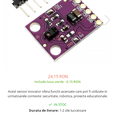
JBC
Termometre
JCD
Camere Termoviziune
JGNE
Sublere
KEYESTUDIO
Micrometre
KNIPEX
Scule si Unelte
KPS
Scule de Mana
LG CHEM
LONGWEI
Clesti de Taiat
MESTEK
Clesti pentru Dezizolat
MICROBIT
Clesti de Sertizare
MURATA
Clesti Multifunctionali
24,19 RON
MOLICEL
Clesti Papagal
Include taxa verde - 0,15 RON
MVAVA
Clesti Autoblocanti
Acest senzor inovator ofera functii avansate care pot fi utilizate in
OPTO-EDU
Menghine
urmatoarele contexte: securitate, robotica, proiecte educationale.
PIERGIACOMI
Clesti Electrician 1000V
IN STOC
RASPBERRY PI
Surubelnite Simple
Durata de livrare:
1-2 zile lucratoare
RUKO
Surubelnite Electrician 1000V