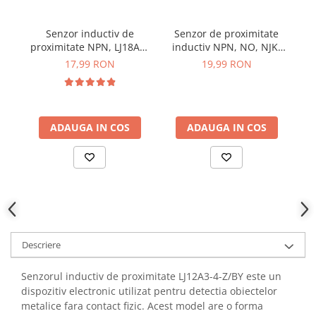
YAHBOOM
Burghie pentru Metal
YATO
Senzor inductiv de
Senzor de proximitate
S
Genti pentru Scule si Unelte
ZUBR
proximitate NPN, LJ18A3-
inductiv NPN, NO, NJK-
JS
Electronica
8-Z/BX
5002C, 10mm
17,99 RON
19,99 RON
Unelte pentru Electronica
Aparate de Sudura in Puncte
Microscoape Digitale
ADAUGA IN COS
ADAUGA IN COS
Osciloscoape Digitale
Generatoare de Semnal
Surse de Laborator
Statii de Lipit
Letcon
Accesorii pentru Lipit
Surubelnite de Precizie
Descriere
Clesti de Precizie
Senzorul inductiv de proximitate LJ12A3-4-Z/BY este un
Kituri Electronice
dispozitiv electronic utilizat pentru detectia obiectelor
Placi de Dezvoltare
metalice fara contact fizic. Acest model are o forma