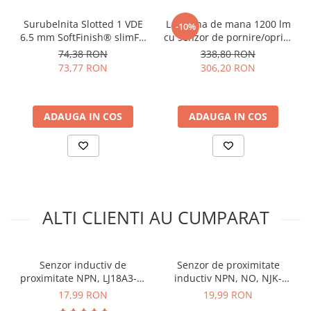
Curent de iesire:
300mA
arc electric
Material carcasa:
metal (cupru)
Surubelnita Slotted 1 VDE
Lanterna de mana 1200 lm
Descarcatoare de Supratensiune
-10%
Detecteaza:
obiecte metalice
6.5 mm SoftFinish® slimFix
cu senzor de pornire/oprire
Contactoare
pentru electricieni Wiha
- Wiha 45699
74,38 RON
338,80 RON
Blocuri de Distributie
Schema de conectare senzor inductiv
10155
73,77 RON
306,20 RON
Tablouri Electrice
de proximitate PNP, LJ12A3-4-Z/BY:
Accesorii Tablouri Electrice
Stabilizatoare de Tensiune
ADAUGA IN COS
ADAUGA IN COS
Convertoare de Tensiune
Banda Izolatoare
Panouri Fotovoltaice
Smart Home
ALTI CLIENTI AU CUMPARAT
Intrerupatoare Smart
Prize Inteligente
Module Smart Home
Senzor inductiv de
Senzor de proximitate
proximitate NPN, LJ18A3-8-
inductiv NPN, NO, NJK-
Camere Supraveghere
Z/BX
5002C, 10mm
17,99 RON
19,99 RON
Iluminat