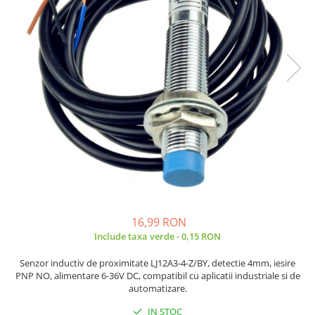
JBC
Termometre
JCD
Camere Termoviziune
JGNE
Sublere
KEYESTUDIO
Micrometre
KNIPEX
Scule si Unelte
KPS
Scule de Mana
LG CHEM
LONGWEI
Clesti de Taiat
MESTEK
Clesti pentru Dezizolat
MICROBIT
Clesti de Sertizare
MURATA
Clesti Multifunctionali
MOLICEL
Clesti Papagal
16,99 RON
MVAVA
Include taxa verde - 0,15 RON
Clesti Autoblocanti
OPTO-EDU
Menghine
Senzor inductiv de proximitate LJ12A3-4-Z/BY, detectie 4mm, iesire
PIERGIACOMI
Clesti Electrician 1000V
PNP NO, alimentare 6-36V DC, compatibil cu aplicatii industriale si de
automatizare.
RASPBERRY PI
Surubelnite Simple
RUKO
Surubelnite Electrician 1000V
IN STOC