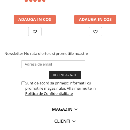
Lanterne
Ce contine cutia?
Lanterne de Cap
ADAUGA IN COS
ADAUGA IN COS
1 x Senzor inductiv de proximitate PNP, LJ12A3-4-Z/BY
Lanterne de Mana
Lampi Solare
Proiectoare LED
Aeroterme
Auto
Newsletter
Nu rata ofertele si promotiile noastre
Roboti de Pornire Auto
Microscoape Biologice
Sunt de acord sa primesc informatii cu
promotiile magazinului. Afla mai multe in
Politica de Confidentialitate
MAGAZIN
CLIENTI