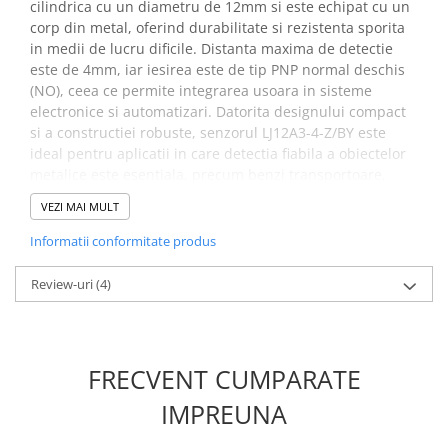
cilindrica cu un diametru de 12mm si este echipat cu un
Placi de Expansiune
corp din metal, oferind durabilitate si rezistenta sporita
Module Electronice
in medii de lucru dificile. Distanta maxima de detectie
este de 4mm, iar iesirea este de tip PNP normal deschis
Senzori Electronici
(NO), ceea ce permite integrarea usoara in sisteme
Componente Electronice
electronice si automatizari. Datorita designului compact
si a constructiei robuste, senzorul LJ12A3-4-Z/BY este
Gadgets
ideal pentru aplicatii in care detectia fiabila a obiectelor
Electrice
metalice este esentiala, precum benzi transportoare,
Acumulatori si Baterii
controlul accesului si echipamente industriale.
VEZI MAI MULT
Acumulatori
Specificatii senzor inductiv
Informatii conformitate produs
Baterii
de proximitate PNP, LJ12A3-
Distributie Comutatie si Protectie
Review-uri
(4)
4-Z/BY:
Contoare si Relee Electrice
Sigurante Automate
Model:
LJ12A3-4-Z/BY
Sigurante Fuzibile
FRECVENT CUMPARATE
Forma:
cilindrica, diametru 12mm
Sigurante Diferentiale RCBO
Tip iesire:
PNP, normal deschis (NO)
IMPREUNA
Protectii diferentiale RCCB
Distanta de detectie:
4mm
Tensiune de alimentare:
6-36V DC
Dispozitive AFDD detectare defect