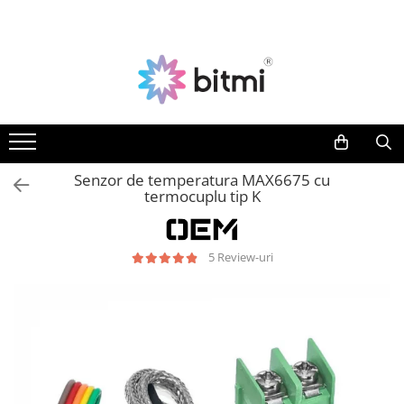
Toate Produsele
Producatori
Aparate de Masura si Control
AEROO SHIELD
Multimetre Digitale
ARDUINO
BITMI
Clampmetre Digitale
BENETECH
Testere Rezistenta Impamantare
Senzor de temperatura MAX6675 cu
C-LOGIC
termocuplu tip K
Testere Rezistenta Izolatie
DASQUA
Accesorii AMC
ETI
5 Review-uri
Nivele Laser
EVE
FLUKE
Telemetre Laser
FNIRSI
Creioane de Tensiune
GVDA
Detectoare de Cabluri
HAYEAR
Detectoare de Gaze
HUEPAR
Camere Endoscopice
IRIMO