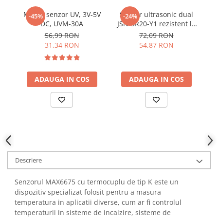
YAHBOOM
Burghie pentru Metal
Modul senzor UV, 3V-5V
Senzor ultrasonic dual
Ce
-45%
-24%
YATO
DC, UVM-30A
JSN-SR20-Y1 rezistent la
de
Genti pentru Scule si Unelte
ZUBR
apa
56,99 RON
72,09 RON
Electronica
31,34 RON
54,87 RON
Unelte pentru Electronica
Aparate de Sudura in Puncte
ADAUGA IN COS
ADAUGA IN COS
Microscoape Digitale
Osciloscoape Digitale
Generatoare de Semnal
Surse de Laborator
Statii de Lipit
Letcon
Accesorii pentru Lipit
Descriere
Surubelnite de Precizie
Clesti de Precizie
Senzorul MAX6675 cu termocuplu de tip K este un
dispozitiv specializat folosit pentru a masura
Kituri Electronice
temperatura in aplicatii diverse, cum ar fi controlul
Placi de Dezvoltare
temperaturii in sisteme de incalzire, sisteme de