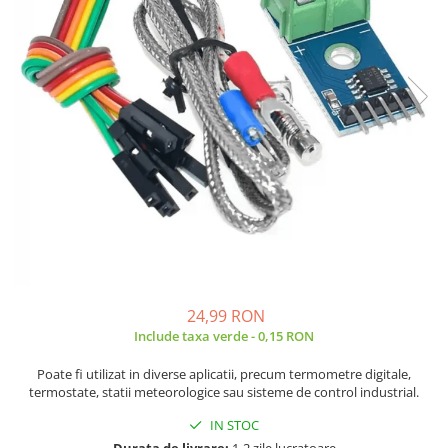
JBC
Termometre
JCD
Camere Termoviziune
JGNE
Sublere
KEYESTUDIO
Micrometre
KNIPEX
Scule si Unelte
KPS
Scule de Mana
LG CHEM
LONGWEI
Clesti de Taiat
MESTEK
Clesti pentru Dezizolat
MICROBIT
Clesti de Sertizare
MURATA
Clesti Multifunctionali
MOLICEL
Clesti Papagal
24,99 RON
MVAVA
Include taxa verde - 0,15 RON
Clesti Autoblocanti
OPTO-EDU
Menghine
Poate fi utilizat in diverse aplicatii, precum termometre digitale,
PIERGIACOMI
Clesti Electrician 1000V
termostate, statii meteorologice sau sisteme de control industrial.
RASPBERRY PI
Surubelnite Simple
IN STOC
RUKO
Surubelnite Electrician 1000V
Durata de livrare:
1-2 zile lucratoare