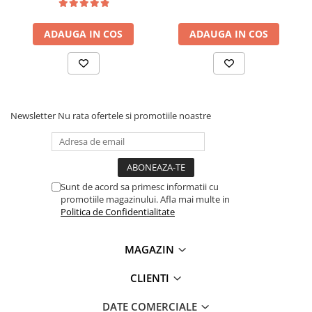
Ce contine cutia?
Lanterne
Lanterne de Cap
1x Senzor de temperatura MAX6675 cu termocuplu tip K
ADAUGA IN COS
ADAUGA IN COS
Lanterne de Mana
Lampi Solare
Proiectoare LED
Aeroterme
Newsletter
Nu rata ofertele si promotiile noastre
Auto
Roboti de Pornire Auto
Microscoape Biologice
Sunt de acord sa primesc informatii cu
promotiile magazinului. Afla mai multe in
Politica de Confidentialitate
MAGAZIN
CLIENTI
DATE COMERCIALE