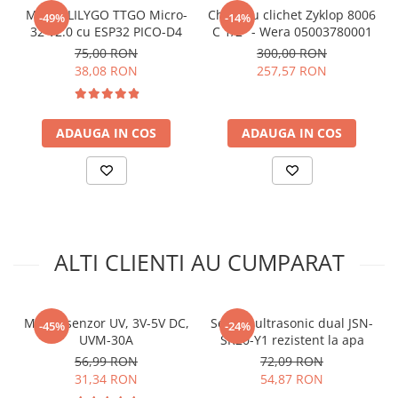
arc electric
Dimensiuni:
15 x 25 mm
Modul LILYGO TTGO Micro-
Cheie cu clichet Zyklop 8006
-49%
-14%
Descarcatoare de Supratensiune
32 V2.0 cu ESP32 PICO-D4
C 1/2" - Wera 05003780001
INFORMATII:
Acest senzor este furnizat cu pini de tip
75,00 RON
300,00 RON
Contactoare
tata care sunt lipiti!
38,08 RON
257,57 RON
Blocuri de Distributie
Tablouri Electrice
Schema de conectare senzor de
Accesorii Tablouri Electrice
temperatura MAX6675 cu termocuplu
ADAUGA IN COS
ADAUGA IN COS
Stabilizatoare de Tensiune
tip K, compatibil Arduino:
Convertoare de Tensiune
Pentru codul sursa, click
AICI
Banda Izolatoare
Panouri Fotovoltaice
Smart Home
ALTI CLIENTI AU CUMPARAT
Intrerupatoare Smart
Prize Inteligente
Modul senzor UV, 3V-5V DC,
Senzor ultrasonic dual JSN-
-45%
-24%
Module Smart Home
UVM-30A
SR20-Y1 rezistent la apa
Camere Supraveghere
56,99 RON
72,09 RON
31,34 RON
54,87 RON
Iluminat