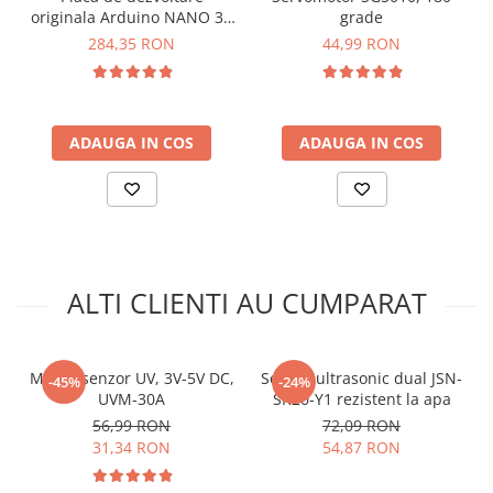
arc electric
originala Arduino NANO 33
grade
BLE SENSE REV2, cu pini
Descarcatoare de Supratensiune
284,35 RON
44,99 RON
Contactoare
Blocuri de Distributie
Tablouri Electrice
ADAUGA IN COS
ADAUGA IN COS
Accesorii Tablouri Electrice
Stabilizatoare de Tensiune
Convertoare de Tensiune
Banda Izolatoare
Panouri Fotovoltaice
ALTI CLIENTI AU CUMPARAT
Smart Home
Intrerupatoare Smart
Prize Inteligente
Modul senzor UV, 3V-5V DC,
Senzor ultrasonic dual JSN-
-45%
-24%
UVM-30A
SR20-Y1 rezistent la apa
Ce contine cutia?
Module Smart Home
56,99 RON
72,09 RON
Camere Supraveghere
31,34 RON
54,87 RON
1x Senzor de miscare HB100
Iluminat