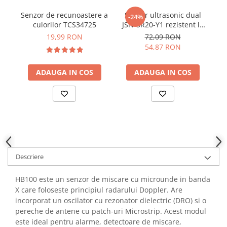
YAHBOOM
Burghie pentru Metal
Senzor de recunoastere a
Senzor ultrasonic dual
M
-24%
YATO
culorilor TCS34725
JSN-SR20-Y1 rezistent la
Genti pentru Scule si Unelte
ZUBR
apa
19,99 RON
72,09 RON
Electronica
54,87 RON
Unelte pentru Electronica
Aparate de Sudura in Puncte
ADAUGA IN COS
ADAUGA IN COS
Microscoape Digitale
Osciloscoape Digitale
Generatoare de Semnal
Surse de Laborator
Statii de Lipit
Letcon
Descriere
Accesorii pentru Lipit
Surubelnite de Precizie
HB100 este un senzor de miscare cu microunde in banda
Clesti de Precizie
X care foloseste principiul radarului Doppler. Are
incorporat un oscilator cu rezonator dielectric (DRO) si o
Kituri Electronice
pereche de antene cu patch-uri Microstrip. Acest modul
Placi de Dezvoltare
este ideal pentru alarme, detectoare de miscare,