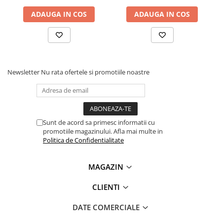
Lanterne
ADAUGA IN COS
ADAUGA IN COS
Lanterne de Cap
Lanterne de Mana
Lampi Solare
Proiectoare LED
Newsletter
Nu rata ofertele si promotiile noastre
Aeroterme
Auto
Roboti de Pornire Auto
Microscoape Biologice
Sunt de acord sa primesc informatii cu
promotiile magazinului. Afla mai multe in
Politica de Confidentialitate
MAGAZIN
CLIENTI
DATE COMERCIALE