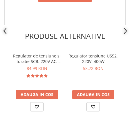
Placi de Expansiune
Module Electronice
Senzori Electronici
Componente Electronice
PRODUSE ALTERNATIVE
Gadgets
Electrice
Regulator de tensiune si
Regulator tensiune US52,
Acumulatori si Baterii
turatie SCR, 220V AC,
220V, 400W
Acumulatori
10000W, control variabil
84,99 RON
58,72 RON
Baterii
Distributie Comutatie si Protectie
Contoare si Relee Electrice
ADAUGA IN COS
ADAUGA IN COS
Sigurante Automate
Sigurante Fuzibile
Sigurante Diferentiale RCBO
Protectii diferentiale RCCB
Dispozitive AFDD detectare defect