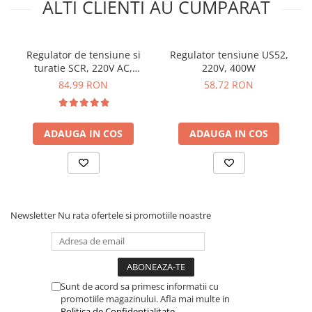
ALTI CLIENTI AU CUMPARAT
Schema de conectare
regulator de tensiune
Regulator de tensiune si
Regulator tensiune US52,
4000W:
turatie SCR, 220V AC,
220V, 400W
10000W, control variabil
84,99 RON
58,72 RON
ADAUGA IN COS
ADAUGA IN COS
Newsletter
Nu rata ofertele si promotiile noastre
Sunt de acord sa primesc informatii cu
promotiile magazinului. Afla mai multe in
Politica de Confidentialitate