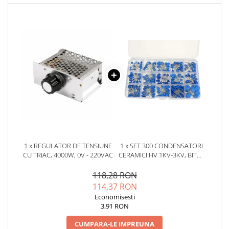
YAHBOOM
Burghie pentru Metal
YATO
Genti pentru Scule si Unelte
ZUBR
Electronica
Unelte pentru Electronica
Aparate de Sudura in Puncte
Microscoape Digitale
Osciloscoape Digitale
Generatoare de Semnal
Surse de Laborator
Statii de Lipit
1 x REGULATOR DE TENSIUNE
1 x SET 300 CONDENSATORI
Letcon
CU TRIAC, 4000W, 0V - 220VAC
CERAMICI HV 1KV-3KV, BITMI
Accesorii pentru Lipit
12288
118,28 RON
Surubelnite de Precizie
114,37 RON
Clesti de Precizie
Economisesti
Kituri Electronice
3,91 RON
Placi de Dezvoltare
CUMPARA-LE IMPREUNA