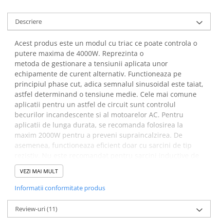
arc electric
Descarcatoare de Supratensiune
Descriere
Contactoare
Blocuri de Distributie
Acest produs este un modul cu triac ce poate controla o
putere maxima de 4000W. Reprezinta o
Tablouri Electrice
metoda de gestionare a tensiunii aplicata unor
Accesorii Tablouri Electrice
echipamente de curent alternativ. Functioneaza pe
Stabilizatoare de Tensiune
principiul phase cut, adica semnalul sinusoidal este taiat,
astfel determinand o tensiune medie. Cele mai comune
Convertoare de Tensiune
aplicatii pentru un astfel de circuit sunt controlul
Banda Izolatoare
becurilor incandescente si al motoarelor AC. Pentru
aplicatii de lunga durata, se recomanda folosirea la
Panouri Fotovoltaice
maxim 2000W pentru a preveni supraincalzirea. De
Smart Home
asemenea, functioneaza eficient doar cu sarcini de tip
Intrerupatoare Smart
rezistiv. Nu este recomandat pentru sarcini inductive de
joasa putere, cum ar fi motoare sincrone mici (<50W),
Prize Inteligente
VEZI MAI MULT
ventilatoare cu reglaj electronic intern sau aparate
Module Smart Home
sensibile la forma de unda a tensiunii.
Informatii conformitate produs
Camere Supraveghere
Specificatii regulator de
Review-uri
(11)
Iluminat