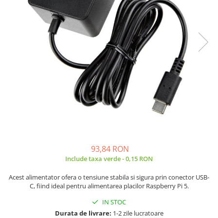
JBC
Termometre
JCD
Camere Termoviziune
JGNE
Sublere
KEYESTUDIO
Micrometre
KNIPEX
Scule si Unelte
KPS
Scule de Mana
LG CHEM
LONGWEI
Clesti de Taiat
MESTEK
Clesti pentru Dezizolat
MICROBIT
Clesti de Sertizare
MURATA
Clesti Multifunctionali
93,84 RON
MOLICEL
Clesti Papagal
Include taxa verde - 0,15 RON
MVAVA
Clesti Autoblocanti
OPTO-EDU
Menghine
Acest alimentator ofera o tensiune stabila si sigura prin conector USB-
C, fiind ideal pentru alimentarea placilor Raspberry Pi 5.
PIERGIACOMI
Clesti Electrician 1000V
RASPBERRY PI
Surubelnite Simple
IN STOC
Durata de livrare:
1-2 zile lucratoare
RUKO
Surubelnite Electrician 1000V