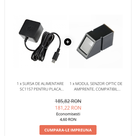
YAHBOOM
Burghie pentru Metal
YATO
Genti pentru Scule si Unelte
ZUBR
Electronica
Unelte pentru Electronica
Aparate de Sudura in Puncte
Microscoape Digitale
Osciloscoape Digitale
Generatoare de Semnal
Surse de Laborator
Statii de Lipit
1 x SURSA DE ALIMENTARE
1 x MODUL SENZOR OPTIC DE
Letcon
SC1157 PENTRU PLACA
AMPRENTE, COMPATIBIL
RASPBERRY PI 5
ARDUINO
Accesorii pentru Lipit
185,82 RON
Surubelnite de Precizie
181,22 RON
Clesti de Precizie
Economisesti
4,60 RON
Kituri Electronice
Placi de Dezvoltare
CUMPARA-LE IMPREUNA