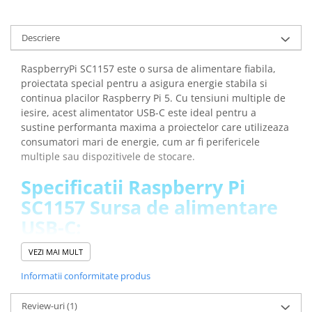
Lanterne
Lanterne de Cap
Descriere
Lanterne de Mana
Lampi Solare
RaspberryPi SC1157 este o sursa de alimentare fiabila,
proiectata special pentru a asigura energie stabila si
Proiectoare LED
continua placilor Raspberry Pi 5. Cu tensiuni multiple de
Aeroterme
iesire, acest alimentator USB-C este ideal pentru a
sustine performanta maxima a proiectelor care utilizeaza
Auto
consumatori mari de energie, cum ar fi perifericele
Roboti de Pornire Auto
multiple sau dispozitivele de stocare.
Microscoape Biologice
Specificatii Raspberry Pi
SC1157 Sursa de alimentare
USB-C:
VEZI MAI MULT
Intrare:
100 - 240 V AC
Iesire:
5A la 5.1V ; 3A la 9V ; 2.25A la 12V ; 1.8A la 15V
Informatii conformitate produs
Conector:
USB-C
Cablu:
1.2 m, 18 awg
Review-uri
(1)