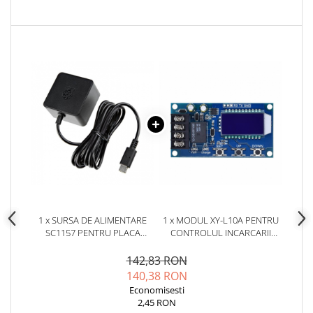
Placi de Expansiune
Module Electronice
Senzori Electronici
Componente Electronice
Gadgets
Electrice
Acumulatori si Baterii
Acumulatori
Baterii
Distributie Comutatie si Protectie
Contoare si Relee Electrice
1 x SURSA DE ALIMENTARE
1 x MODUL XY-L10A PENTRU
Sigurante Automate
SC1157 PENTRU PLACA
CONTROLUL INCARCARII
RASPBERRY PI 5
ACUMULATORILOR, 6-60V
Sigurante Fuzibile
142,83 RON
Sigurante Diferentiale RCBO
140,38 RON
Protectii diferentiale RCCB
Economisesti
2,45 RON
Dispozitive AFDD detectare defect