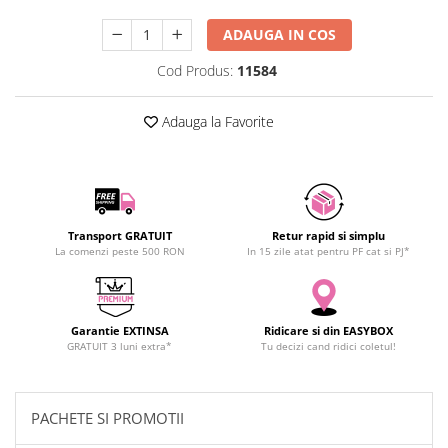
SCHRACK TECHNIK
Seturi de Surubelnite
ADAUGA IN COS
SAMSUNG
Cuttere
SUNKKO
Cod Produs:
11584
Foarfeca Electrician
SANYO
Chei Dinamometrice
SUPERFIRE
Adauga la Favorite
Chei Fixe
SONOFF
Chei Reglabile
TERMOPASTY
Chei Combinate
TOPDON
Chei Inelare cu Cot
TAXNELE
Rulete
Transport GRATUIT
Retur rapid si simplu
TENPOWER
Nivele cu bula
La comenzi peste 500 RON
In 15 zile atat pentru PF cat si PJ*
VICTOR
Truse de Scule
VETO PRO PAC
Scule Electrice
WEICON
Garantie EXTINSA
Ridicare si din EASYBOX
Unelte Multifunctionale
GRATUIT 3 luni extra*
Tu decizi cand ridici coletul!
WERA
Surubelnite Electrice
WIHA
Polizoare
WAIT TOOLS
Masini de Gaurit si Insurubat
PACHETE SI PROMOTII
WEEEMAKE
Accesorii pentru Gaurit