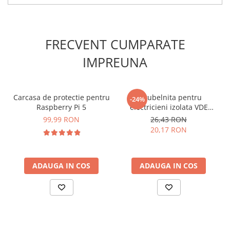
Culoare:
negru
Ce contine cutia?
1x Sursa de alimentare RaspberryPi SC1157
FRECVENT CUMPARATE
IMPREUNA
Carcasa de protectie pentru
Surubelnita pentru
-24%
Raspberry Pi 5
electricieni izolata VDE
1000V profil Philips PH1
99,99 RON
26,43 RON
150mm Irimo 409V-1-150
20,17 RON
ADAUGA IN COS
ADAUGA IN COS