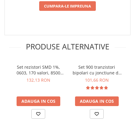
arc electric
CUMPARA-LE IMPREUNA
Descarcatoare de Supratensiune
Contactoare
Blocuri de Distributie
Tablouri Electrice
Accesorii Tablouri Electrice
PRODUSE ALTERNATIVE
Stabilizatoare de Tensiune
Convertoare de Tensiune
Set rezistori SMD 1%,
Set 900 tranzistori
Banda Izolatoare
0603, 170 valori, 8500
bipolari cu jonctiune de
Panouri Fotovoltaice
bucati
diferite valori, Bitmi
132,13 RON
101,66 RON
11844
Smart Home
Intrerupatoare Smart
ADAUGA IN COS
ADAUGA IN COS
Prize Inteligente
Module Smart Home
Camere Supraveghere
Iluminat