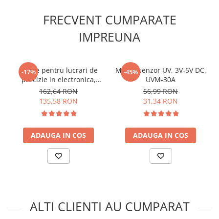
Lanterne
FRECVENT CUMPARATE
Ce contine cutia?
Lanterne de Cap
IMPREUNA
Lanterne de Mana
1 x Pompa
Lampi Solare
Proiectoare LED
Cleste pentru lucrari de
Modul senzor UV, 3V-5V DC,
-17%
-45%
Aeroterme
precizie in electronica,
UVM-30A
Knipex 35 31 115
Auto
162,64 RON
56,99 RON
135,58 RON
31,34 RON
Roboti de Pornire Auto
Microscoape Biologice
ADAUGA IN COS
ADAUGA IN COS
ALTI CLIENTI AU CUMPARAT