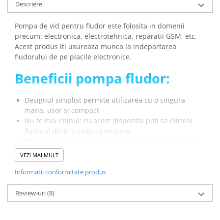
Descriere
arc electric
Descarcatoare de Supratensiune
Pompa de vid pentru fludor este folosita in domenii
Contactoare
precum: electronica, electrotehnica, reparatii GSM, etc.
Blocuri de Distributie
Acest produs iti usureaza munca la indepartarea
Tablouri Electrice
fludorului de pe placile electronice.
Accesorii Tablouri Electrice
Beneficii pompa fludor:
Stabilizatoare de Tensiune
Convertoare de Tensiune
Designul simplist permite utilizarea cu o singura
mana, usor si compact
Banda Izolatoare
Nu te mai chinui: cu acest dispozitiv poti sa elimini
Panouri Fotovoltaice
fludorul dintr-o singura miscare
Smart Home
Eficienta mare
ezultate finale curate, fara urme de
cu r
cositor pe PCB
Intrerupatoare Smart
VEZI MAI MULT
Prize Inteligente
Specificatii pompa cositor:
Informatii conformitate produs
Module Smart Home
Review-uri
(8)
Dimensiuni:
190 x 20 mm
Camere Supraveghere
Material:
Metal si ABS
Iluminat
Greutate totala:
0.035 Kg