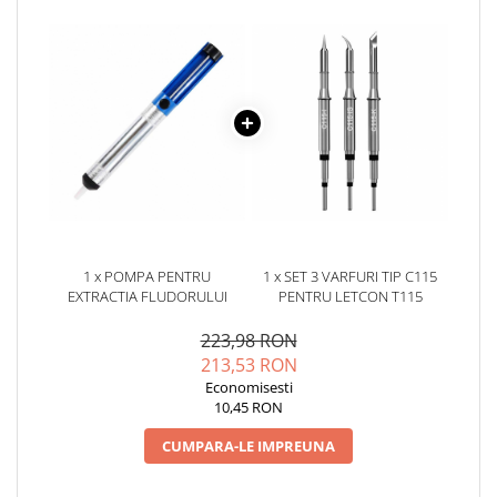
YAHBOOM
Burghie pentru Metal
YATO
Genti pentru Scule si Unelte
ZUBR
Electronica
Unelte pentru Electronica
Aparate de Sudura in Puncte
Microscoape Digitale
Osciloscoape Digitale
Generatoare de Semnal
Surse de Laborator
1 x POMPA PENTRU
1 x SET 3 VARFURI TIP C115
EXTRACTIA FLUDORULUI
PENTRU LETCON T115
Statii de Lipit
Letcon
223,98 RON
Accesorii pentru Lipit
213,53 RON
Surubelnite de Precizie
Economisesti
10,45 RON
Clesti de Precizie
Kituri Electronice
CUMPARA-LE IMPREUNA
Placi de Dezvoltare