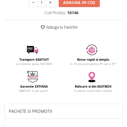
ADAUGA IN COS
SCHRACK TECHNIK
Seturi de Surubelnite
SAMSUNG
Cod Produs:
10146
Cuttere
SUNKKO
Foarfeca Electrician
Adauga la Favorite
SANYO
Chei Dinamometrice
SUPERFIRE
Chei Fixe
SONOFF
Chei Reglabile
TERMOPASTY
Chei Combinate
TOPDON
Chei Inelare cu Cot
Transport GRATUIT
Retur rapid si simplu
TAXNELE
La comenzi peste 500 RON
In 15 zile atat pentru PF cat si PJ*
Rulete
TENPOWER
Nivele cu bula
VICTOR
Truse de Scule
VETO PRO PAC
Scule Electrice
Garantie EXTINSA
Ridicare si din EASYBOX
GRATUIT 3 luni extra*
Tu decizi cand ridici coletul!
WEICON
Unelte Multifunctionale
WERA
Surubelnite Electrice
WIHA
Polizoare
PACHETE SI PROMOTII
WAIT TOOLS
Masini de Gaurit si Insurubat
WEEEMAKE
Accesorii pentru Gaurit