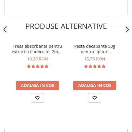
Placi de Expansiune
Module Electronice
Senzori Electronici
PRODUSE ALTERNATIVE
Componente Electronice
Gadgets
Tresa absorbanta pentru
Pasta decapanta 50g
Sup
Electrice
extractia fludorului, 2mm,
pentru lipituri
Acumulatori si Baterii
1.5m, Bitmi 10145
electronice, Bitmi 10115
10,29 RON
15,73 RON
Acumulatori
Baterii
Distributie Comutatie si Protectie
ADAUGA IN COS
ADAUGA IN COS
Contoare si Relee Electrice
Sigurante Automate
Sigurante Fuzibile
Sigurante Diferentiale RCBO
Protectii diferentiale RCCB
Dispozitive AFDD detectare defect