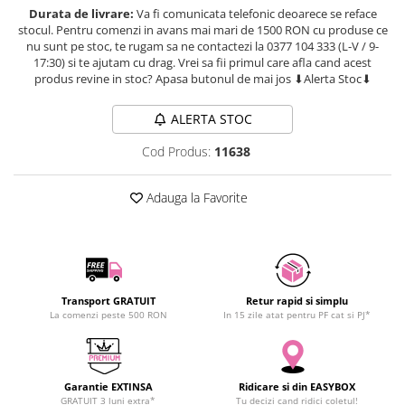
Durata de livrare:
Va fi comunicata telefonic deoarece se reface
SCHRACK TECHNIK
Seturi de Surubelnite
stocul. Pentru comenzi in avans mai mari de 1500 RON cu produse ce
SAMSUNG
Cuttere
nu sunt pe stoc, te rugam sa ne contactezi la 0377 104 333 (L-V / 9-
17:30) si te ajutam cu drag. Vrei sa fii primul care afla cand acest
SUNKKO
Foarfeca Electrician
produs revine in stoc? Apasa butonul de mai jos ⬇Alerta Stoc⬇
SANYO
Chei Dinamometrice
SUPERFIRE
Chei Fixe
ALERTA STOC
SONOFF
Chei Reglabile
Cod Produs:
11638
TERMOPASTY
Chei Combinate
TOPDON
Chei Inelare cu Cot
Adauga la Favorite
TAXNELE
Rulete
TENPOWER
Nivele cu bula
VICTOR
Truse de Scule
VETO PRO PAC
Scule Electrice
WEICON
Transport GRATUIT
Retur rapid si simplu
Unelte Multifunctionale
La comenzi peste 500 RON
In 15 zile atat pentru PF cat si PJ*
WERA
Surubelnite Electrice
WIHA
Polizoare
WAIT TOOLS
Masini de Gaurit si Insurubat
Garantie EXTINSA
Ridicare si din EASYBOX
WEEEMAKE
Accesorii pentru Gaurit
GRATUIT 3 luni extra*
Tu decizi cand ridici coletul!