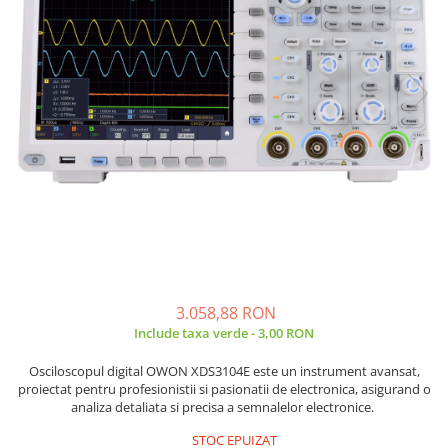
JBC
Termometre
JCD
Camere Termoviziune
JGNE
Sublere
KEYESTUDIO
Micrometre
KNIPEX
Scule si Unelte
KPS
Scule de Mana
LG CHEM
LONGWEI
Clesti de Taiat
MESTEK
Clesti pentru Dezizolat
MICROBIT
Clesti de Sertizare
MURATA
Clesti Multifunctionali
MOLICEL
3.058,88 RON
Clesti Papagal
Include taxa verde - 3,00 RON
MVAVA
Clesti Autoblocanti
OPTO-EDU
Menghine
Osciloscopul digital OWON XDS3104E este un instrument avansat,
PIERGIACOMI
proiectat pentru profesionistii si pasionatii de electronica, asigurand o
Clesti Electrician 1000V
analiza detaliata si precisa a semnalelor electronice.
RASPBERRY PI
Surubelnite Simple
RUKO
STOC EPUIZAT
Surubelnite Electrician 1000V