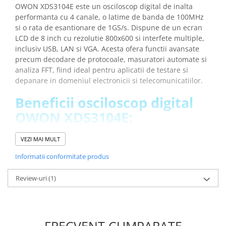
Placi de Expansiune
OWON XDS3104E este un osciloscop digital de inalta
performanta cu 4 canale, o latime de banda de 100MHz
Module Electronice
si o rata de esantionare de 1GS/s. Dispune de un ecran
Senzori Electronici
LCD de 8 inch cu rezolutie 800x600 si interfete multiple,
inclusiv USB, LAN si VGA. Acesta ofera functii avansate
Componente Electronice
precum decodare de protocoale, masuratori automate si
Gadgets
analiza FFT, fiind ideal pentru aplicatii de testare si
depanare in domeniul electronicii si telecomunicatiilor.
Electrice
Acumulatori si Baterii
Beneficii osciloscop digital
OWON XDS3104E:
Acumulatori
Baterii
Cu o latime de banda de 100MHz si o rata de
Distributie Comutatie si Protectie
VEZI MAI MULT
esantionare de 1GS/s, acest osciloscop asigura
captarea precisa a semnalelor rapide, fiind ideal
Contoare si Relee Electrice
Informatii conformitate produs
pentru analiza sistemelor digitale complexe in timp
Sigurante Automate
real
Review-uri
(1)
Sigurante Fuzibile
Memoria sa generoasa de 40 Mpts permite
inregistrarea detaliata a formelor de unda, oferind
Sigurante Diferentiale RCBO
posibilitatea de a analiza evenimente de lunga durata
Protectii diferentiale RCCB
fara pierderi de informatii importante
Dispozitive AFDD detectare defect
FRECVENT CUMPARATE
Ecranul LCD TFT de 8 inci, cu rezolutie de 800x600,