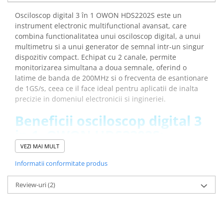
Osciloscop digital 3 în 1 OWON HDS2202S este un
instrument electronic multifunctional avansat, care
combina functionalitatea unui osciloscop digital, a unui
multimetru si a unui generator de semnal intr-un singur
dispozitiv compact. Echipat cu 2 canale, permite
monitorizarea simultana a doua semnale, oferind o
latime de banda de 200MHz si o frecventa de esantionare
de 1GS/s, ceea ce il face ideal pentru aplicatii de inalta
precizie in domeniul electronicii si ingineriei.
Beneficii osciloscop digital 3
in 1, OWON HDS2202S:
VEZI MAI MULT
Combina un osciloscop, un multimetru si un generator
de semnal, oferind o solutie completa, compacta si
Informatii conformitate produs
economica pentru diagnosticare si analiza
Cu o latime de banda de 200MHz si o frecventa de
Review-uri
(2)
esantionare de 1GS/s, permite analizarea semnalelor
rapide si complexe cu o acuratete ridicata
Asigura o vizualizare clara a formelor de unda si a
masuratorilor, fiind optimizat pentru utilizare atat in