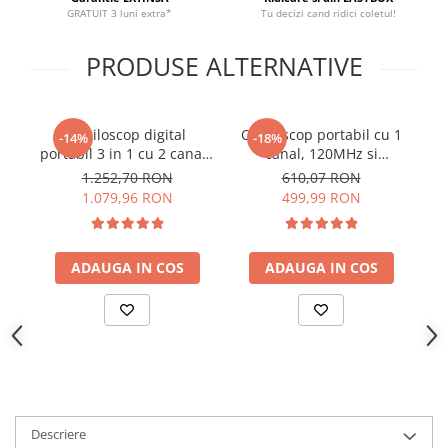
YAHBOOM
GRATUIT 3 luni extra*
Tu decizi cand ridici coletul!
YATO
PRODUSE ALTERNATIVE
ZUBR
Osciloscop digital
Osciloscop portabil cu 1
-14%
-18%
portabil 3 in 1 cu 2 canale
canal, 120MHz si
os
70 MHz Victor 270S
500MSaps
1.252,70 RON
610,07 RON
1.079,96 RON
499,99 RON
ADAUGA IN COS
ADAUGA IN COS
Descriere