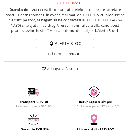
STOC EPUIZAT
SCHRACK TECHNIK
Durata de livrare:
Va fi comunicata telefonic deoarece se reface
SAMSUNG
stocul. Pentru comenzi in avans mai mari de 1500 RON cu produse ce
nu sunt pe stoc, te rugam sa ne contactezi la 0377 104 333 (L-V / 9-
SUNKKO
17:30) si te ajutam cu drag. Vrei sa fii primul care afla cand acest
SANYO
produs revine in stoc? Apasa butonul de mai jos ⬇Alerta Stoc⬇
SUPERFIRE
SONOFF
ALERTA STOC
TERMOPASTY
Cod Produs:
11636
TOPDON
TAXNELE
Adauga la Favorite
TENPOWER
VICTOR
VETO PRO PAC
WEICON
Transport GRATUIT
Retur rapid si simplu
WERA
La comenzi peste 500 RON
In 15 zile atat pentru PF cat si PJ*
WIHA
WAIT TOOLS
WEEEMAKE
Garantie EXTINSA
Ridicare si din EASYBOX