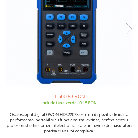
Placi de Expansiune
Tablouri Electrice
Chei Dinamometrice
Camere Termoviziune
JBC
Module Electronice
Accesorii Tablouri Electrice
Chei Fixe
JCD
Sublere
Senzori Electronici
Stabilizatoare de Tensiune
Chei Reglabile
JGNE
Micrometre
Componente Electronice
Chei Combinate
Convertoare de Tensiune
KEYESTUDIO
Chei Inelare cu Cot
Gadgets
KNIPEX
Banda Izolatoare
Rulete
KPS
Nivele cu bula
LG CHEM
Truse de Scule
LONGWEI
Scule Electrice
MESTEK
Unelte Multifunctionale
MICROBIT
Surubelnite Electrice
MURATA
Polizoare
MOLICEL
1.600,83 RON
Include taxa verde - 0,15 RON
Masini de Gaurit si Insurubat
MVAVA
Accesorii pentru Gaurit
OPTO-EDU
Osciloscopul digital OWON HDS2202S este un dispozitiv de inalta
PIERGIACOMI
performanta, portabil si cu functionalitati extinse, perfect pentru
Burghie pentru Metal
profesionistii din domeniul electronicii, care au nevoie de masuratori
RASPBERRY PI
Genti pentru Scule si Unelte
precise si analize complexe.
RUKO