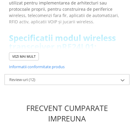
utilizat pentru implementarea de arhitecturi sau
Placi de Expansiune
protocoale proprii, pentru construirea de periferice
Module Electronice
wireless, telecomenzi fara fir, aplicatii de automatizari,
RFID activ, aplicatii VOIP și jucarii wireless.
Senzori Electronici
Componente Electronice
Specificatii modul wireless
Gadgets
transceiver nRF24L01:
Electrice
VEZI MAI MULT
Acumulatori si Baterii
Cip:
nRF24L01
Tensiunea de operare:
1.9V - 3.6V DC (recomandat 3.3V
Informatii conformitate produs
Acumulatori
DC)
Baterii
Viteza comunicare:
2Mbps
Review-uri
(12)
Distributie Comutatie si Protectie
Frecventa wireless:
2.4GHz
Distanta de transmisie:
max. 100m
Contoare si Relee Electrice
Dimensiuni:
15 x 29mm
Sigurante Automate
Greutate totala:
0.001 kg
FRECVENT CUMPARATE
Sigurante Fuzibile
Sigurante Diferentiale RCBO
INFORMARE:
Acest modul este furnizat cu un set de pini
IMPREUNA
de tip tata care sunt lipiti!
Protectii diferentiale RCCB
Dispozitive AFDD detectare defect