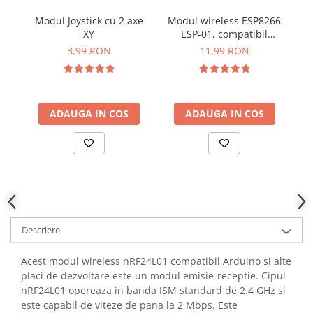
YAHBOOM
Burghie pentru Metal
Modul Joystick cu 2 axe
Modul wireless ESP8266
M
YATO
XY
ESP-01, compatibil
Genti pentru Scule si Unelte
ZUBR
Arduino
3,99 RON
11,99 RON
Electronica
Unelte pentru Electronica
Aparate de Sudura in Puncte
ADAUGA IN COS
ADAUGA IN COS
Microscoape Digitale
Osciloscoape Digitale
Generatoare de Semnal
Surse de Laborator
Statii de Lipit
Letcon
Accesorii pentru Lipit
Descriere
Surubelnite de Precizie
Clesti de Precizie
Acest modul wireless nRF24L01 compatibil Arduino si alte
placi de dezvoltare este un modul emisie-receptie. Cipul
Kituri Electronice
nRF24L01 opereaza in banda ISM standard de 2.4 GHz si
Placi de Dezvoltare
este capabil de viteze de pana la 2 Mbps. Este