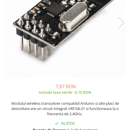
JBC
Termometre
JCD
Camere Termoviziune
JGNE
Sublere
KEYESTUDIO
Micrometre
KNIPEX
Scule si Unelte
KPS
Scule de Mana
LG CHEM
LONGWEI
Clesti de Taiat
MESTEK
Clesti pentru Dezizolat
MICROBIT
Clesti de Sertizare
MURATA
Clesti Multifunctionali
7,87 RON
MOLICEL
Clesti Papagal
Include taxa verde - 0,15 RON
MVAVA
Clesti Autoblocanti
Modulul wireless transceiver compatibil Arduino si alte placi de
OPTO-EDU
Menghine
dezvoltare are un circuit integrat nRF24L01 si functioneaza la o
PIERGIACOMI
Clesti Electrician 1000V
frecventa de 2.4GHz.
RASPBERRY PI
Surubelnite Simple
IN STOC
RUKO
Surubelnite Electrician 1000V
Durata de livrare:
1-2 zile lucratoare