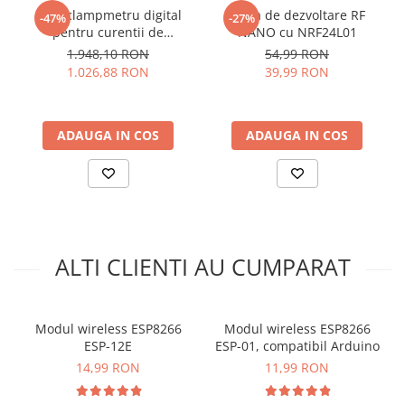
Schema de conectare modul
arc electric
Mini clampmetru digital
Placa de dezvoltare RF
-47%
-27%
Descarcatoare de Supratensiune
wireless transceiver
pentru curentii de
NANO cu NRF24L01
scurgere, 1000V AC/DC, KPS
1.948,10 RON
54,99 RON
Contactoare
nRF24L01:
DCM400LEAK
1.026,88 RON
39,99 RON
Blocuri de Distributie
Tablouri Electrice
Accesorii Tablouri Electrice
ADAUGA IN COS
ADAUGA IN COS
Stabilizatoare de Tensiune
Convertoare de Tensiune
Banda Izolatoare
Panouri Fotovoltaice
Smart Home
ALTI CLIENTI AU CUMPARAT
Intrerupatoare Smart
Prize Inteligente
Modul wireless ESP8266
Modul wireless ESP8266
Module Smart Home
ESP-12E
ESP-01, compatibil Arduino
Camere Supraveghere
14,99 RON
11,99 RON
Iluminat