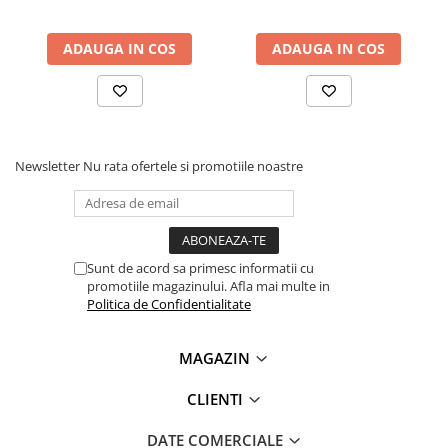
Lanterne
Lanterne de Cap
ADAUGA IN COS
ADAUGA IN COS
Lanterne de Mana
Lampi Solare
Proiectoare LED
Aeroterme
Newsletter
Nu rata ofertele si promotiile noastre
Auto
Roboti de Pornire Auto
Microscoape Biologice
Sunt de acord sa primesc informatii cu
promotiile magazinului. Afla mai multe in
Politica de Confidentialitate
MAGAZIN
Ce contine cutia?
CLIENTI
1x Modul wireless transceiver nRF24L01
DATE COMERCIALE