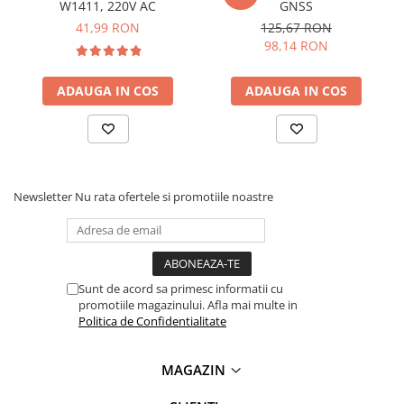
W1411, 220V AC
GNSS
Ce contine cutia?
41,99 RON
125,67 RON
98,14 RON
1x Modul termostat digital W3230 cu senzor
1x Manual de utilizare ce poate fi accesat
AICI
ADAUGA IN COS
ADAUGA IN COS
Newsletter
Nu rata ofertele si promotiile noastre
Sunt de acord sa primesc informatii cu
promotiile magazinului. Afla mai multe in
Politica de Confidentialitate
MAGAZIN