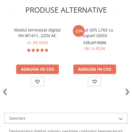
YAHBOOM
PRODUSE ALTERNATIVE
YATO
ZUBR
Modul termostat digital
Modul GPS L76X cu
M
-22%
XH-W1411, 220V AC
suport GNSS
W
41,99 RON
125,67 RON
98,14 RON
ADAUGA IN COS
ADAUGA IN COS
Descriere
Termostatul digital simplu permite controlul temperaturii