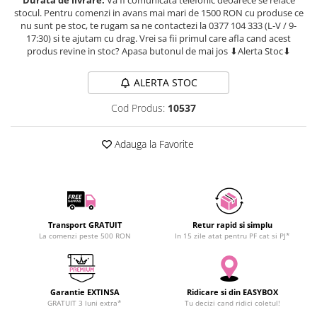
SCHRACK TECHNIK
stocul. Pentru comenzi in avans mai mari de 1500 RON cu produse ce
nu sunt pe stoc, te rugam sa ne contactezi la 0377 104 333 (L-V / 9-
SAMSUNG
17:30) si te ajutam cu drag. Vrei sa fii primul care afla cand acest
SUNKKO
produs revine in stoc? Apasa butonul de mai jos ⬇Alerta Stoc⬇
SANYO
ALERTA STOC
SUPERFIRE
SONOFF
Cod Produs:
10537
TERMOPASTY
TOPDON
Adauga la Favorite
TAXNELE
TENPOWER
VICTOR
VETO PRO PAC
Transport GRATUIT
Retur rapid si simplu
WEICON
La comenzi peste 500 RON
In 15 zile atat pentru PF cat si PJ*
WERA
WIHA
WAIT TOOLS
Garantie EXTINSA
Ridicare si din EASYBOX
GRATUIT 3 luni extra*
Tu decizi cand ridici coletul!
WEEEMAKE