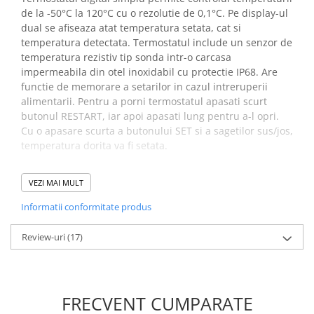
de la -50°C la 120°C cu o rezolutie de 0,1°C. Pe display-ul
dual se afiseaza atat temperatura setata, cat si
temperatura detectata. Termostatul include un senzor de
temperatura rezistiv tip sonda intr-o carcasa
impermeabila din otel inoxidabil cu protectie IP68. Are
functie de memorare a setarilor in cazul intreruperii
alimentarii. Pentru a porni termostatul apasati scurt
butonul RESTART, iar apoi apasati lung pentru a-l opri.
Cu o apasare scurta a butonului SET si a sagetilor sus/jos,
temperatura dorita va fi setata.
Specificatii modul termostat
VEZI MAI MULT
digital W3230:
Informatii conformitate produs
Model:
W3230
Review-uri
(17)
Tensiunea de alimentare:
12V DC
Interval temperatura controlata:
-50°C / +120°C
Rezolutie:
0.1°C
Precizie:
0.1°C
FRECVENT CUMPARATE
Sonda:
NTC10K