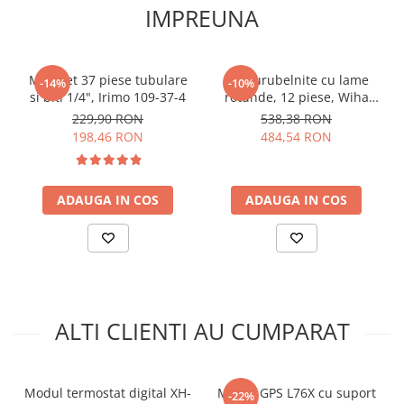
Lungime fir sonda:
1m
IMPREUNA
Afisaj:
display dual
Releu:
20A la 12VDC / 10A la 220VAC
Dimensiuni:
79 x 43 x 26 mm
Mini set 37 piese tubulare
Set surubelnite cu lame
-14%
-10%
Greutate totala:
0,043 kg
si biti 1/4", Irimo 109-37-4
rotunde, 12 piese, Wiha
SoftFinish 41002
229,90 RON
538,38 RON
Exemplu schema conectare W3230 :
198,46 RON
484,54 RON
ADAUGA IN COS
ADAUGA IN COS
ALTI CLIENTI AU CUMPARAT
Modul termostat digital XH-
Modul GPS L76X cu suport
-22%