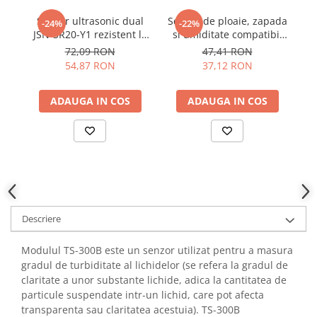
YAHBOOM
Senzor ultrasonic dual
Senzor de ploaie, zapada
Se
-24%
-22%
YATO
JSN-SR20-Y1 rezistent la
si umiditate compatibil
ZUBR
apa
Arduino
72,09 RON
47,41 RON
54,87 RON
37,12 RON
ADAUGA IN COS
ADAUGA IN COS
Descriere
Modulul TS-300B este un senzor utilizat pentru a masura
gradul de turbiditate al lichidelor (se refera la gradul de
claritate a unor substante lichide, adica la cantitatea de
particule suspendate intr-un lichid, care pot afecta
transparenta sau claritatea acestuia). TS-300B