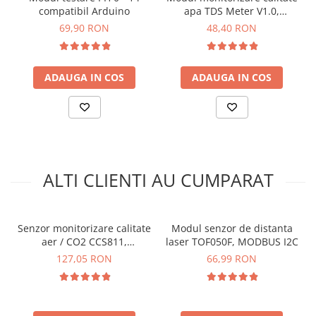
Dimensiune:
38.6 mm x 22.1 mm
compatibil Arduino
apa TDS Meter V1.0,
Keyestudio
69,90 RON
48,40 RON
Ce contine cutia?
1 x Modul senzor de turbiditate TS-300B
ADAUGA IN COS
ADAUGA IN COS
ALTI CLIENTI AU CUMPARAT
Senzor monitorizare calitate
Modul senzor de distanta
aer / CO2 CCS811,
laser TOF050F, MODBUS I2C
compatibil Arduino,
127,05 RON
66,99 RON
Keyestudio