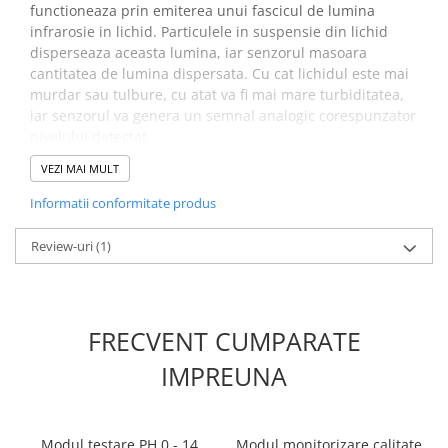
functioneaza prin emiterea unui fascicul de lumina
infrarosie in lichid. Particulele in suspensie din lichid
disperseaza aceasta lumina, iar senzorul masoara
cantitatea de lumina dispersata. Cu cat lichidul este mai
murdar sau tulbure, cu atat va fi mai mare turbiditatea,
iar senzorul va genera un semnal analogic corespunzator
nivelului detectat.
VEZI MAI MULT
Specificatii modul senzor de
Informatii conformitate produs
turbiditate TS-300B:
Review-uri
(1)
Tensiunea de alimentare:
5V DC
Curent de lucru:
maxim 40 mA
Timp de raspuns:
< 500 ms
Iesire analogica
: 0 ~ 4.5 V
FRECVENT CUMPARATE
Iesire digitala:
semnal nivel ridicat/scazut (pragul
corespunzator poate fi selectat prin ajustarea
IMPREUNA
potentiometrului)
Temperatura de operare:
-20℃ ~ 90℃
Interfata senzor:
XH2.54
Modul testare PH 0 - 14
Modul monitorizare calitate