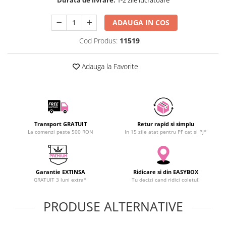
SCHRACK TECHNIK
SAMSUNG
ADAUGA IN COS
SUNKKO
Cod Produs:
11519
SANYO
SUPERFIRE
Adauga la Favorite
SONOFF
TERMOPASTY
TOPDON
TAXNELE
Transport GRATUIT
Retur rapid si simplu
TENPOWER
La comenzi peste 500 RON
In 15 zile atat pentru PF cat si PJ*
VICTOR
VETO PRO PAC
WEICON
Garantie EXTINSA
Ridicare si din EASYBOX
WERA
GRATUIT 3 luni extra*
Tu decizi cand ridici coletul!
WIHA
PRODUSE ALTERNATIVE
WAIT TOOLS
WEEEMAKE