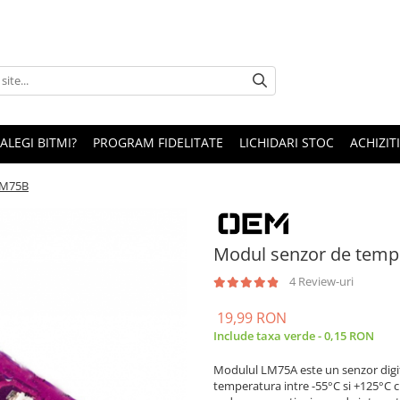
 ALEGI BITMI?
PROGRAM FIDELITATE
LICHIDARI STOC
ACHIZITI
LM75B
Modul senzor de temp
4 Review-uri
19,99 RON
Include taxa verde - 0,15 RON
Modulul LM75A este un senzor digit
temperatura intre -55°C si +125°C c