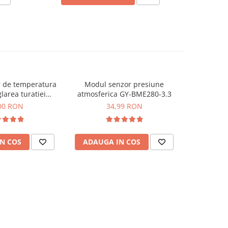
 de temperatura
Modul senzor presiune
Senzor det
-25%
larea turatiei
atmosferica GY-BME280-3.3
NH3, 
latorului
00 RON
34,99 RON
249,99
N COS
ADAUGA IN COS
ADAUG