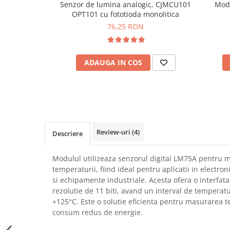
Senzor de lumina analogic, CJMCU101
Modu
SCHRACK TECHNIK
Seturi de Surubelnite
OPT101 cu fototioda monolitica
SAMSUNG
Cuttere
76,25 RON
SUNKKO
Foarfeca Electrician
SANYO
Chei Dinamometrice
SUPERFIRE
ADAUGA IN COS
Chei Fixe
SONOFF
Chei Reglabile
TERMOPASTY
Chei Combinate
TOPDON
Chei Inelare cu Cot
TAXNELE
Rulete
TENPOWER
Nivele cu bula
Review-uri
(4)
Descriere
VICTOR
Truse de Scule
VETO PRO PAC
Scule Electrice
Modulul utilizeaza senzorul digital LM75A pentru 
WEICON
temperaturii, fiind ideal pentru aplicatii in electro
Unelte Multifunctionale
si echipamente industriale. Acesta ofera o interfata 
WERA
Surubelnite Electrice
rezolutie de 11 biti, avand un interval de temperatu
WIHA
Polizoare
+125°C. Este o solutie eficienta pentru masurarea 
WAIT TOOLS
consum redus de energie.
Masini de Gaurit si Insurubat
WEEEMAKE
Accesorii pentru Gaurit