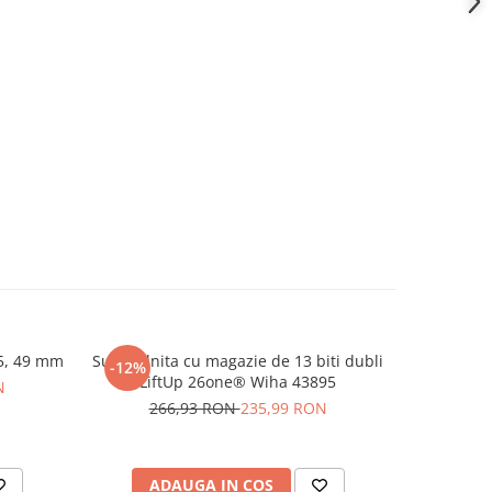
15, 49 mm
Surubelnita cu magazie de 13 biti dubli
Mini clamp
-12%
-47%
LiftUp 26one® Wiha 43895
de sc
N
266,93 RON
235,99 RON
1.9
ADAUGA IN COS
AD