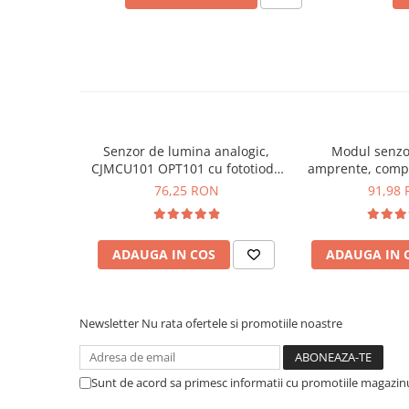
Placi de Expansiune
Module Electronice
Senzori Electronici
Componente Electronice
Gadgets
Senzor de lumina analogic,
Modul senzo
Electrice
CJMCU101 OPT101 cu fototioda
amprente, compa
Acumulatori si Baterii
monolitica
76,25 RON
91,98
Acumulatori
Baterii
Distributie Comutatie si Protectie
ADAUGA IN COS
ADAUGA IN 
Ce contine cutia?
Contoare si Relee Electrice
1x Modul senzor de temperatura I2C, LM75B
Sigurante Automate
Newsletter
Nu rata ofertele si promotiile noastre
Sigurante Fuzibile
Sigurante Diferentiale RCBO
Protectii diferentiale RCCB
Sunt de acord sa primesc informatii cu promotiile magazinu
Dispozitive AFDD detectare defect