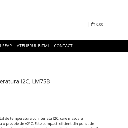
0,00
I SEAP
ATELIERUL BITMI
CONTACT
eratura I2C, LM75B
al de temperatura cu interfata I2C, care masoara
u o precizie de ±2°C. Este compact, eficient din punct de