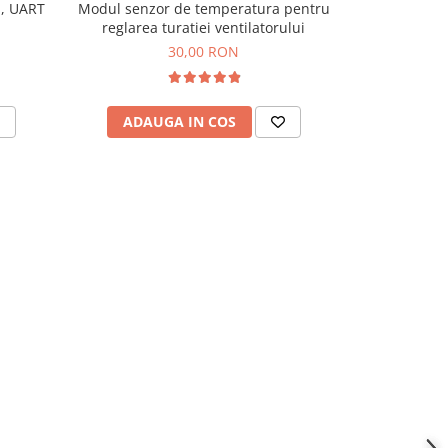
m, UART
Modul senzor de temperatura pentru
Senzor de 
reglarea turatiei ventilatorului
m
30,00 RON
ADAUGA IN COS
ADAU