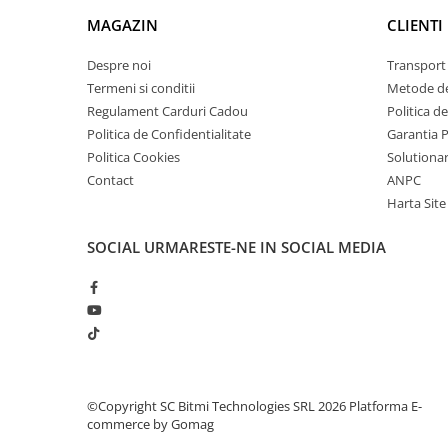
arc electric
MAGAZIN
CLIENTI
Descarcatoare de Supratensiune
Contactoare
Despre noi
Transport 
Blocuri de Distributie
Termeni si conditii
Metode de
Regulament Carduri Cadou
Politica d
Tablouri Electrice
Politica de Confidentialitate
Garantia 
Accesorii Tablouri Electrice
Politica Cookies
Solutionare
Stabilizatoare de Tensiune
Contact
ANPC
Convertoare de Tensiune
Harta Site
Banda Izolatoare
SOCIAL
URMARESTE-NE IN SOCIAL MEDIA
Panouri Fotovoltaice
Smart Home
Intrerupatoare Smart
Prize Inteligente
Module Smart Home
Camere Supraveghere
©Copyright SC Bitmi Technologies SRL 2026
Platforma E-
commerce by Gomag
Iluminat