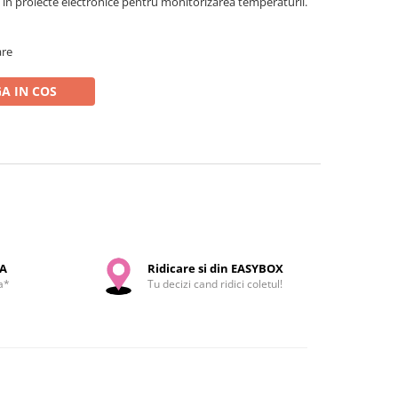
t in proiecte electronice pentru monitorizarea temperaturii.
are
A IN COS
SA
Ridicare si din EASYBOX
a*
Tu decizi cand ridici coletul!