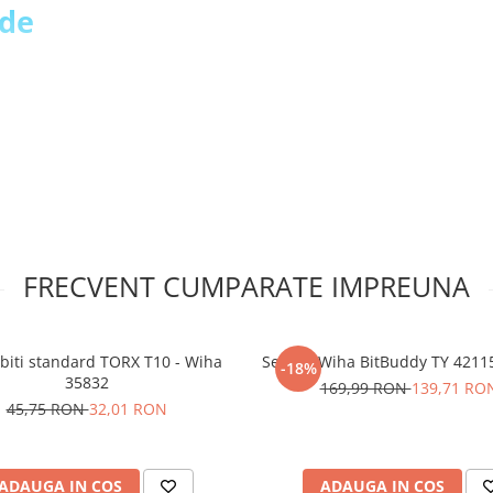
 de
FRECVENT CUMPARATE IMPREUNA
r de temperatura
 biti standard TORX T10 - Wiha
Set biti Wiha BitBuddy TY 421
-18%
35832
169,99 RON
139,71 RO
45,75 RON
32,01 RON
ADAUGA IN COS
ADAUGA IN COS