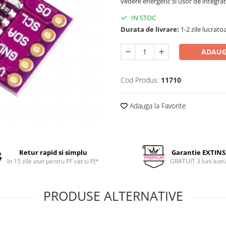
vedere energetic si usor de integra
IN STOC
Durata de livrare:
1-2 zile lucrato
ADAUG
Cod Produs:
11710
Adauga la Favorite
Retur rapid si simplu
Garantie EXTIN
In 15 zile atat pentru PF cat si PJ*
GRATUIT 3 luni extr
PRODUSE ALTERNATIVE