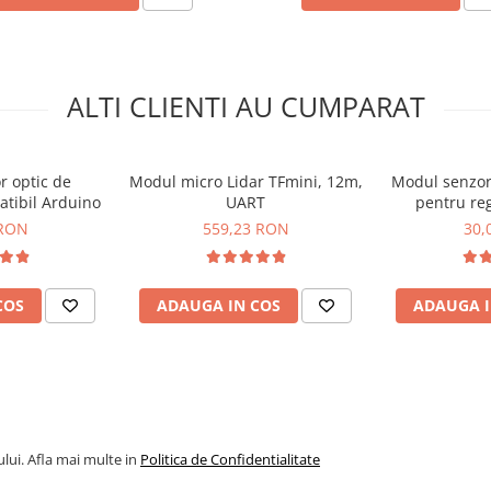
ALTI CLIENTI AU CUMPARAT
r optic de
Modul micro Lidar TFmini, 12m,
Modul senzor
tibil Arduino
UART
pentru reg
venti
 RON
559,23 RON
30,
COS
ADAUGA IN COS
ADAUGA I
lui. Afla mai multe in
Politica de Confidentialitate