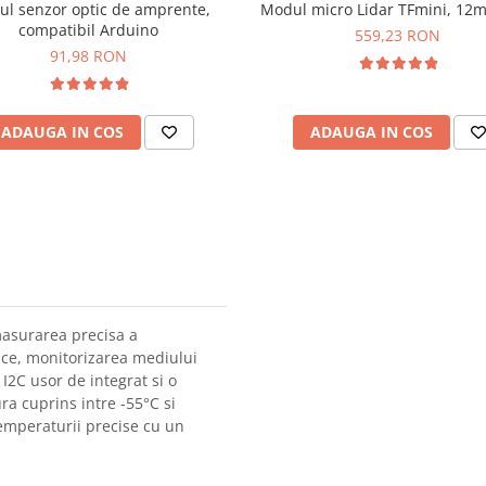
l senzor optic de amprente,
Modul micro Lidar TFmini, 12
compatibil Arduino
559,23 RON
91,98 RON
ADAUGA IN COS
ADAUGA IN COS
masurarea precisa a
nice, monitorizarea mediului
I2C usor de integrat si o
ra cuprins intre -55°C si
temperaturii precise cu un