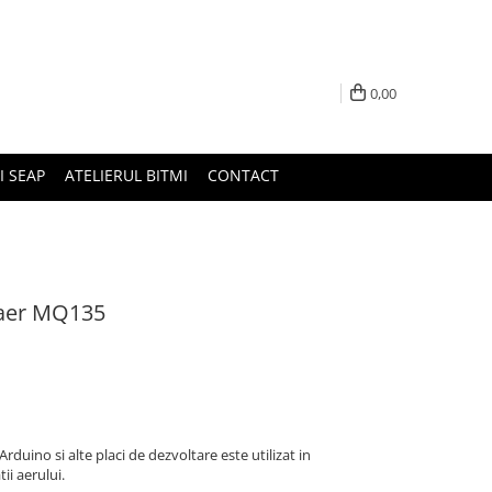
0,00
I SEAP
ATELIERUL BITMI
CONTACT
 aer MQ135
uino si alte placi de dezvoltare este utilizat in
ii aerului.