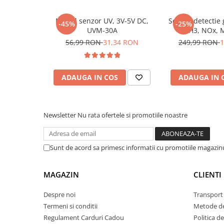
Lanterne
Modul senzor UV, 3V-5V DC,
Senzor detectie
Lanterne de Cap
-45%
-25%
UVM-30A
NH3, NOx, 
Lanterne de Mana
56,99 RON
31,34 RON
249,99 RON
1
Lampi Solare
Proiectoare LED
ADAUGA IN COS
ADAUGA IN 
Aeroterme
Auto
Roboti de Pornire Auto
Ce contine cutia?
Newsletter
Nu rata ofertele si promotiile noastre
Microscoape Biologice
1x Modul senzor calitate aer MQ135
Sunt de acord sa primesc informatii cu promotiile magazinu
MAGAZIN
CLIENTI
Despre noi
Transport 
Termeni si conditii
Metode de
Regulament Carduri Cadou
Politica d