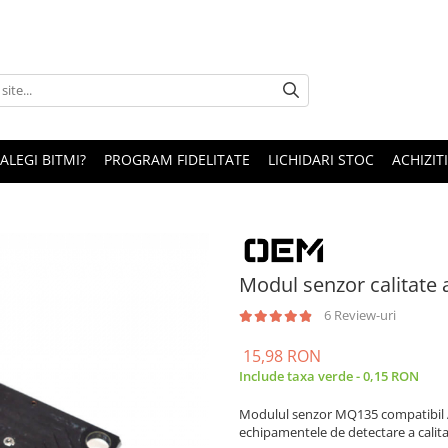
 ALEGI BITMI?
PROGRAM FIDELITATE
LICHIDARI STOC
ACHIZITI
Modul senzor calitate
6 Review-uri
15,98 RON
Include taxa verde - 0,15 RON
Modulul senzor MQ135 compatibil Ard
echipamentele de detectare a calitat