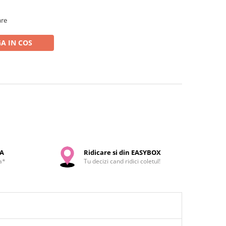
are
A IN COS
SA
Ridicare si din EASYBOX
a*
Tu decizi cand ridici coletul!