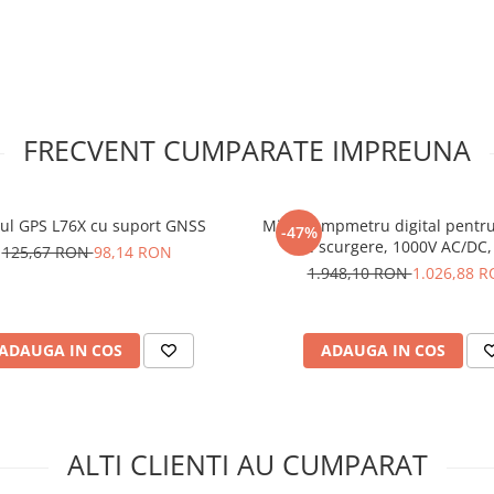
in functie de concentratia de
FRECVENT CUMPARATE IMPREUNA
 pini de tip tata care sunt
l GPS L76X cu suport GNSS
Mini clampmetru digital pentru
-47%
de scurgere, 1000V AC/DC,
125,67 RON
98,14 RON
DCM400LEAK
1.948,10 RON
1.026,88 
:
ADAUGA IN COS
ADAUGA IN COS
ALTI CLIENTI AU CUMPARAT