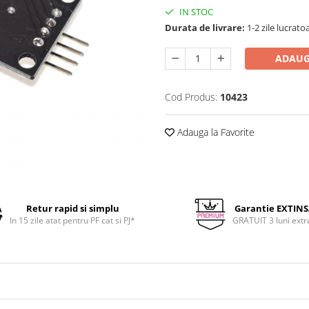
IN STOC
Durata de livrare:
1-2 zile lucrato
ADAUG
Cod Produs:
10423
Adauga la Favorite
Retur rapid si simplu
Garantie EXTIN
In 15 zile atat pentru PF cat si PJ*
GRATUIT 3 luni extr