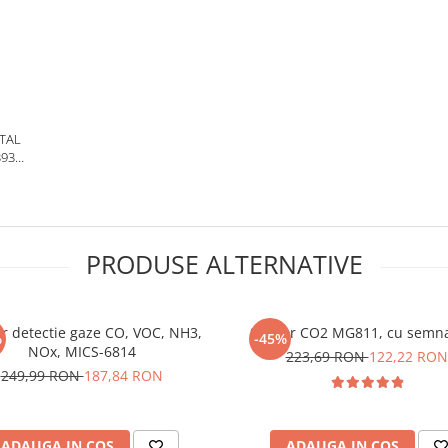
TAL
935,
PRODUSE ALTERNATIVE
r detectie gaze CO, VOC, NH3,
Senzor CO2 MG811, cu semna
%
-45%
NOx, MICS-6814
223,69 RON
122,22 RON
249,99 RON
187,84 RON
ADAUGA IN COS
ADAUGA IN COS