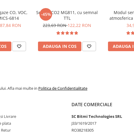
 gaze CO, VOC,
Senzor CO2 MG811, cu semnal
Modul sen
-45%
MICS-6814
TTL
atmosferica
87,84 RON
223,69 RON
122,22 RON
34,
COS
ADAUGA IN COS
ADAUGA I
lui. Afla mai multe in
Politica de Confidentialitate
DATE COMERCIALE
si Livrare
SC Bitmi Technologies SRL
 plata
J33/1619/2017
e Retur
RO38218305