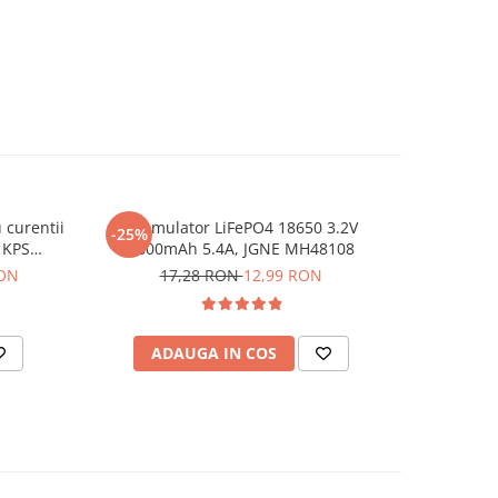
 curentii
Acumulator LiFePO4 18650 3.2V
Set biti W
-25%
-18%
 KPS
1800mAh 5.4A, JGNE MH48108
16
RON
17,28 RON
12,99 RON
ADAUGA IN COS
AD