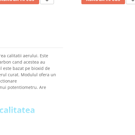
a calitatii aerului. Este
carbon cand acestea au
l este bazat pe bioxid de
erul curat. Modulul ofera un
nctionare
 unui potentiometru. Are
calitatea