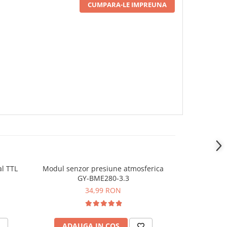
CUMPARA-LE IMPREUNA
l TTL
Modul senzor presiune atmosferica
Senzor de pl
-22%
GY-BME280-3.3
com
34,99 RON
47,
ADAUGA IN COS
ADAU