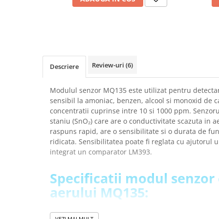
Placi de Expansiune
Module Electronice
Senzori Electronici
Componente Electronice
Review-uri
(6)
Gadgets
Descriere
Electrice
Modulul senzor MQ135 este utilizat pentru detectare
Acumulatori si Baterii
sensibil la amoniac, benzen, alcool si monoxid de 
Acumulatori
concentratii cuprinse intre 10 si 1000 ppm. Senzoru
staniu (SnO₂) care are o conductivitate scazuta in a
Baterii
raspuns rapid, are o sensibilitate si o durata de fu
Distributie Comutatie si Protectie
ridicata. Sensibilitatea poate fi reglata cu ajutorul
Contoare si Relee Electrice
integrat un comparator LM393.
Sigurante Automate
Specificatii modul senzor 
Sigurante Fuzibile
Sigurante Diferentiale RCBO
aerului MQ135:
Protectii diferentiale RCCB
Dispozitive AFDD detectare defect
Tensiunea de alimentare:
5V DC
VEZI MAI MULT