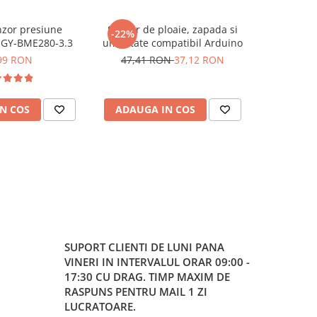
zor presiune
Senzor de ploaie, zapada si
Modul senzo
-22%
 GY-BME280-3.3
umiditate compatibil Arduino
99 RON
47,41 RON
37,12 RON
N COS
ADAUGA IN COS
ADAUG
SUPORT CLIENTI
DE LUNI PANA
VINERI IN INTERVALUL ORAR 09:00 -
17:30 CU DRAG. TIMP MAXIM DE
RASPUNS PENTRU MAIL 1 ZI
LUCRATOARE.