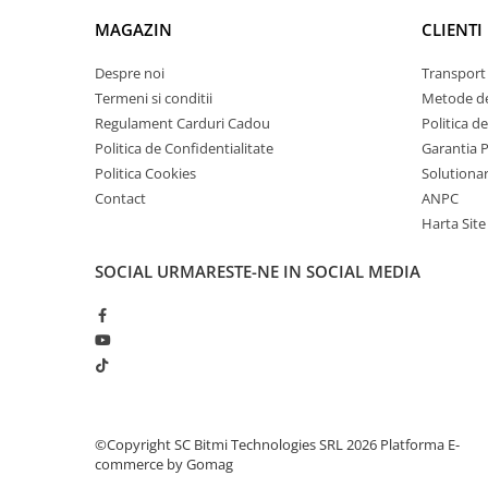
arc electric
MAGAZIN
CLIENTI
Descarcatoare de Supratensiune
Contactoare
Despre noi
Transport 
Blocuri de Distributie
Termeni si conditii
Metode de
Tablouri Electrice
Regulament Carduri Cadou
Politica d
Politica de Confidentialitate
Garantia 
Accesorii Tablouri Electrice
Politica Cookies
Solutionare
Stabilizatoare de Tensiune
Contact
ANPC
Convertoare de Tensiune
Harta Site
Banda Izolatoare
SOCIAL
URMARESTE-NE IN SOCIAL MEDIA
Panouri Fotovoltaice
Smart Home
Intrerupatoare Smart
Prize Inteligente
Module Smart Home
Camere Supraveghere
©Copyright SC Bitmi Technologies SRL 2026
Platforma E-
commerce by Gomag
Iluminat