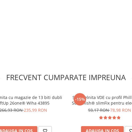
5V cu 2 canale :
FRECVENT CUMPARATE IMPREUNA
nita cu magazie de 13 biti dubli
Surubelnita VDE cu profil Phil
-15%
iftUp 26one® Wiha 43895
SoftFinish® slimFix pentru elec
Wiha 35394
266,93 RON
235,99 RON
93,17 RON
78,98 RON
ADAUGA IN COS
ADAUGA IN COS