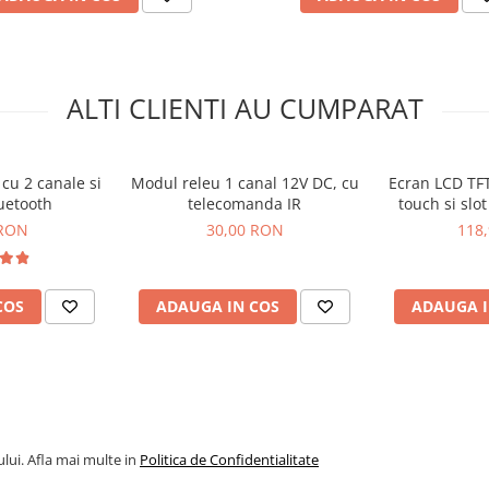
ALTI CLIENTI AU CUMPARAT
cu 2 canale si
Modul releu 1 canal 12V DC, cu
Ecran LCD TFT
luetooth
telecomanda IR
touch si slo
 RON
30,00 RON
118
COS
ADAUGA IN COS
ADAUGA I
a high/low level
lui. Afla mai multe in
Politica de Confidentialitate