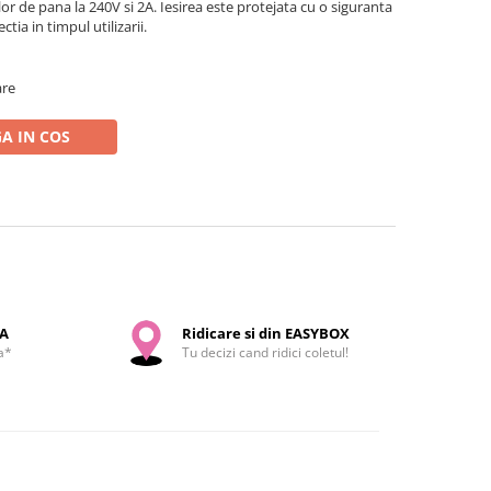
or de pana la 240V si 2A. Iesirea este protejata cu o siguranta
tia in timpul utilizarii.
are
A IN COS
SA
Ridicare si din EASYBOX
a*
Tu decizi cand ridici coletul!