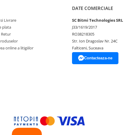
DATE COMERCIALE
si Livrare
SC Bitmi Technologies SRL
 plata
J33/1619/2017
e Retur
RO38218305
Produselor
Str. Ion Dragoslav Nr. 24C
a online a litigiilor
Falticeni, Suceava
Contacteaza-ne