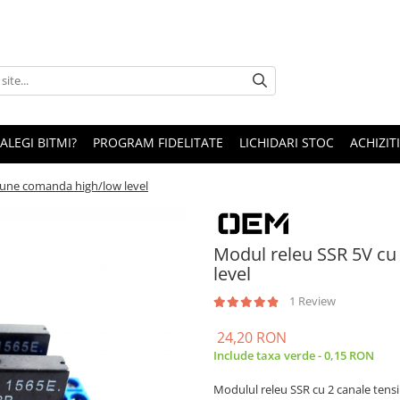
 ALEGI BITMI?
PROGRAM FIDELITATE
LICHIDARI STOC
ACHIZITI
iune comanda high/low level
Modul releu SSR 5V cu
level
1 Review
24,20 RON
Include taxa verde - 0,15 RON
Modulul releu SSR cu 2 canale tens