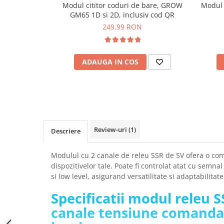
Modul cititor coduri de bare, GROW
Modul 
SCHRACK TECHNIK
Seturi de Surubelnite
GM65 1D si 2D, inclusiv cod QR
SAMSUNG
Cuttere
249,99 RON
SUNKKO
Foarfeca Electrician
SANYO
Chei Dinamometrice
SUPERFIRE
ADAUGA IN COS
Chei Fixe
SONOFF
Chei Reglabile
TERMOPASTY
Chei Combinate
TOPDON
Chei Inelare cu Cot
TAXNELE
Rulete
TENPOWER
Nivele cu bula
Review-uri
(1)
Descriere
VICTOR
Truse de Scule
VETO PRO PAC
Scule Electrice
Modulul cu 2 canale de releu SSR de 5V ofera o comut
WEICON
dispozitivelor tale. Poate fi controlat atat cu semna
Unelte Multifunctionale
si low level, asigurand versatilitate si adaptabilitate
WERA
Surubelnite Electrice
WIHA
Specificatii modul releu S
Polizoare
WAIT TOOLS
Masini de Gaurit si Insurubat
canale tensiune comanda
WEEEMAKE
Accesorii pentru Gaurit