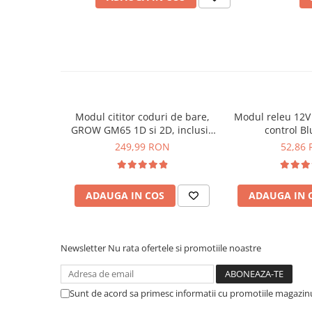
Placi de Expansiune
Module Electronice
Senzori Electronici
Componente Electronice
Gadgets
Electrice
Modul cititor coduri de bare,
Modul releu 12V 
GROW GM65 1D si 2D, inclusiv
control B
Acumulatori si Baterii
cod QR
249,99 RON
52,86
Acumulatori
Ce contine cutia?
Baterii
Distributie Comutatie si Protectie
ADAUGA IN COS
ADAUGA IN 
1x Modul releu SSR 5V cu 2 canale tensiune comand
Contoare si Relee Electrice
Sigurante Automate
Newsletter
Nu rata ofertele si promotiile noastre
Sigurante Fuzibile
Sigurante Diferentiale RCBO
Protectii diferentiale RCCB
Sunt de acord sa primesc informatii cu promotiile magazinu
Dispozitive AFDD detectare defect