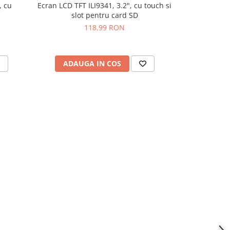
, cu
Ecran LCD TFT ILI9341, 3.2", cu touch si
Modul 
slot pentru card SD
118,99 RON
ADAUGA IN COS
ADAU