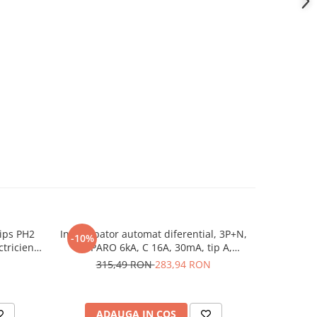
lips PH2
Intrerupator automat diferential, 3P+N,
Oscilosco
-10%
-14%
tricieni
AMPARO 6kA, C 16A, 30mA, tip A,
can
SCHRACK AK667816
315,49 RON
283,94 RON
1.2
ADAUGA IN COS
AD