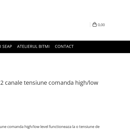
0,00
I SEAP
ATELIERUL BITMI
CONTACT
 2 canale tensiune comanda high/low
iune comanda high/low level functioneaza la o tensiune de