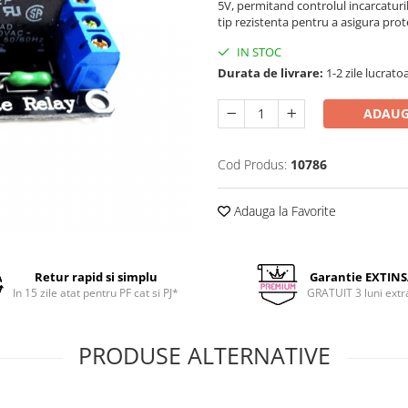
5V, permitand controlul incarcaturil
tip rezistenta pentru a asigura protec
IN STOC
Durata de livrare:
1-2 zile lucrato
ADAUG
Cod Produs:
10786
Adauga la Favorite
Retur rapid si simplu
Garantie EXTIN
In 15 zile atat pentru PF cat si PJ*
GRATUIT 3 luni extr
PRODUSE ALTERNATIVE