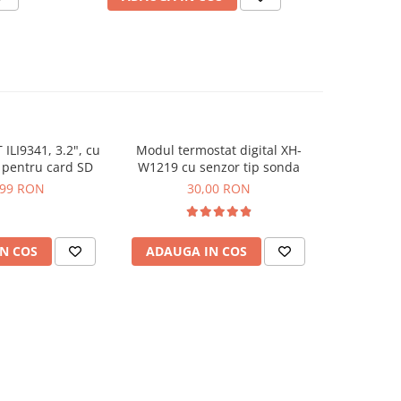
 ILI9341, 3.2", cu
Modul termostat digital XH-
Generator
t pentru card SD
W1219 cu senzor tip sonda
PP1K cu af
,99 RON
30,00 RON
N COS
ADAUGA IN COS
ADAUG