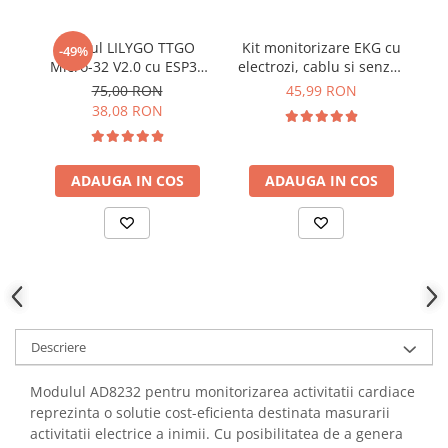
YAHBOOM
Burghie pentru Metal
YATO
Modul LILYGO TTGO
Kit monitorizare EKG cu
Genti pentru Scule si Unelte
-49%
ZUBR
Micro-32 V2.0 cu ESP32
electrozi, cablu si senzor
Electronica
PICO-D4
AD8232
75,00 RON
45,99 RON
Unelte pentru Electronica
38,08 RON
Aparate de Sudura in Puncte
Microscoape Digitale
ADAUGA IN COS
ADAUGA IN COS
Osciloscoape Digitale
Generatoare de Semnal
Surse de Laborator
Statii de Lipit
Letcon
Accesorii pentru Lipit
Surubelnite de Precizie
Descriere
Clesti de Precizie
Modulul AD8232 pentru monitorizarea activitatii cardiace
Kituri Electronice
reprezinta o solutie cost-eficienta destinata masurarii
Placi de Dezvoltare
activitatii electrice a inimii. Cu posibilitatea de a genera