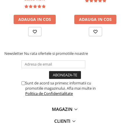
Lanterne
Lanterne de Cap
ADAUGA IN COS
ADAUGA IN COS
Lanterne de Mana
Lampi Solare
Proiectoare LED
Aeroterme
Auto
Newsletter
Nu rata ofertele si promotiile noastre
Roboti de Pornire Auto
Microscoape Biologice
Sunt de acord sa primesc informatii cu
promotiile magazinului. Afla mai multe in
Politica de Confidentialitate
Ce contine cutia?
MAGAZIN
CLIENTI
1x Modul monitorizare activitate cardiaca, AD8232