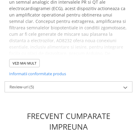
un semnal analogic din intervalele PR si QT ale
Placi de Expansiune
electrocardiogramei (ECG), acest dispozitiv actioneaza ca
Module Electronice
un amplificator operational pentru obtinerea unui
semnal clar. Conceput pentru extragerea, amplificarea si
Senzori Electronici
filtrarea semnalelor biopotentiale in conditii zgomotoase,
Componente Electronice
cum ar fi cele generate de miscare sau plasarea la
distanta a electrozilor, AD8232 ofera noua conexiuni
Gadgets
esentiale, inclusiv alimentare si iesire, pentru integrare
Electrice
facila cu placi de dezvoltare, precum Arduino. De
Acumulatori si Baterii
asemenea, dispune de pini pentru conectarea unor
VEZI MAI MULT
senzori si include un indicator LED care pulseaza in
Acumulatori
ritmul batailor inimii. Pentru utilizare, sunt necesari
Informatii conformitate produs
Baterii
electrozi si un cablu pentru senzor.
Distributie Comutatie si Protectie
Review-uri
(5)
Specificatii modul
Contoare si Relee Electrice
monitorizare activitate
Sigurante Automate
Sigurante Fuzibile
cardiaca, AD8232:
FRECVENT CUMPARATE
Sigurante Diferentiale RCBO
IMPREUNA
Protectii diferentiale RCCB
Tensiunea de operare:
3.3VDC
Curent:
170 uA
Dispozitive AFDD detectare defect