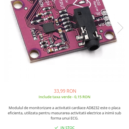
JBC
Termometre
JCD
Camere Termoviziune
JGNE
Sublere
KEYESTUDIO
Micrometre
KNIPEX
Scule si Unelte
KPS
Scule de Mana
LG CHEM
LONGWEI
Clesti de Taiat
MESTEK
Clesti pentru Dezizolat
MICROBIT
Clesti de Sertizare
MURATA
Clesti Multifunctionali
MOLICEL
Clesti Papagal
33,99 RON
MVAVA
Include taxa verde - 0,15 RON
Clesti Autoblocanti
OPTO-EDU
Menghine
Modulul de monitorizare a activitatii cardiace AD8232 este o placa
PIERGIACOMI
Clesti Electrician 1000V
eficienta, utilizata pentru masurarea activitatii electrice a inimii sub
forma unui ECG.
RASPBERRY PI
Surubelnite Simple
RUKO
Surubelnite Electrician 1000V
IN STOC